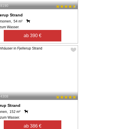
58190
erup Strand
rsonen, 54 m²
zum Wasser.
ab 390 €
64308
erup Strand
onen, 152 m²
 zum Wasser.
ab 386 €