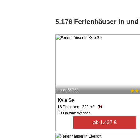
5.176 Ferienhäuser in un
Haus: 59363
Kvie Sø
16 Personen, 223 m²
300 m zum Wasser.
ab 1.437 €