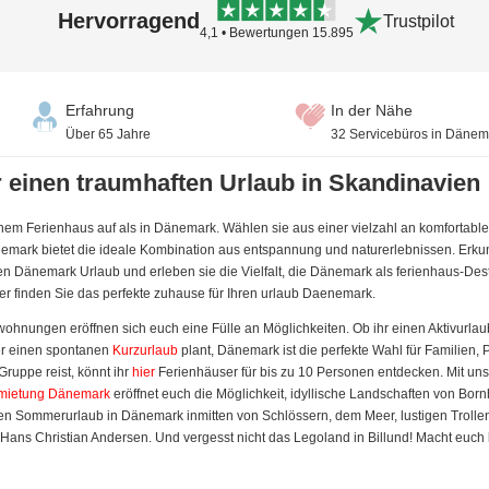
Hervorragend
Trustpilot
4,1 • Bewertungen 15.895
Erfahrung
In der Nähe
Über 65 Jahre
32 Servicebüros in Dänem
 einen traumhaften Urlaub in Skandinavien
em Ferienhaus auf als in Dänemark. Wählen sie aus einer vielzahl an komfortablen 
emark bietet die ideale Kombination aus entspannung und naturerlebnissen. Erkun
n Dänemark Urlaub und erleben sie die Vielfalt, die Dänemark als ferienhaus-Destin
ier finden Sie das perfekte zuhause für Ihren urlaub Daenemark.
hnungen eröffnen sich euch eine Fülle an Möglichkeiten. Ob ihr einen Aktivurlau
r einen spontanen
Kurzurlaub
plant, Dänemark ist die perfekte Wahl für Familien,
Gruppe reist, könnt ihr
hier
Ferienhäuser für bis zu 10 Personen entdecken. Mit u
rmietung Dänemark
eröffnet euch die Möglichkeit, idyllische Landschaften von Bor
llen Sommerurlaub in Dänemark inmitten von Schlössern, dem Meer, lustigen Troll
ans Christian Andersen. Und vergesst nicht das Legoland in Billund! Macht euch 