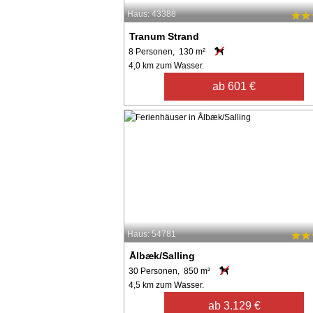
Haus: 43388
Tranum Strand
8 Personen, 130 m²
4,0 km zum Wasser.
ab 601 €
Haus: 54781
Ålbæk/Salling
30 Personen, 850 m²
4,5 km zum Wasser.
ab 3.129 €