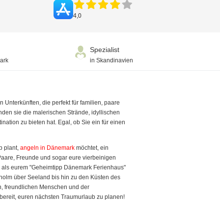
4,0
Spezialist
ark
in Skandinavien
Unterkünften, die perfekt für familien, paare
den sie die malerischen Strände, idyllischen
ation zu bieten hat. Egal, ob Sie ein für einen
b plant,
angeln in Dänemark
möchtet, ein
 Paare, Freunde und sogar eure vierbeinigen
ns als eurem "Geheimtipp Dänemark Ferienhaus"
nholm über Seeland bis hin zu den Küsten des
en, freundlichen Menschen und der
bereit, euren nächsten Traumurlaub zu planen!