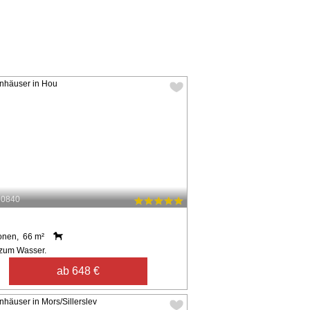
60840
onen, 66 m²
zum Wasser.
ab 648 €