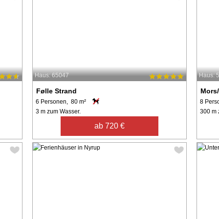
Haus: 65047
Haus: 
Følle Strand
Mors/
6 Personen, 80 m²
8 Pers
3 m zum Wasser.
300 m 
ab 720 €