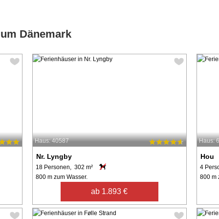
d um Dänemark
Haus: 40587
Haus: 
Nr. Lyngby
Hou
18 Personen, 302 m²
4 Pers
800 m zum Wasser.
800 m 
ab 1.893 €