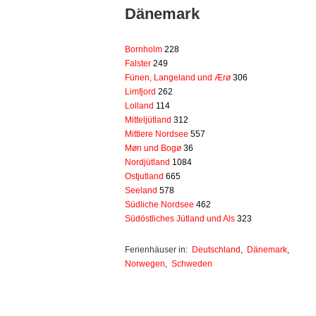
Dänemark
Bornholm
228
Falster
249
Fünen, Langeland und Ærø
306
Limfjord
262
Lolland
114
Mitteljütland
312
Mittlere Nordsee
557
Møn und Bogø
36
Nordjütland
1084
Ostjutland
665
Seeland
578
Südliche Nordsee
462
Südöstliches Jütland und Als
323
Ferienhäuser in:
Deutschland
,
Dänemark
,
Norwegen
,
Schweden