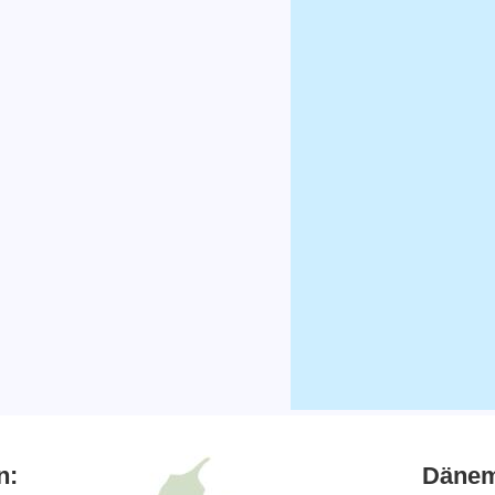
n:
Dänem