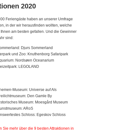
tionen 2020
000 Feriengäste haben an unserer Umfrage
n, in der wir herausfinden wollten, welche
n Ihnen am besten gefallen. Und die Gewinner
ahr sind:
Sommerland: Djurs Sommerland
ierpark und Zoo: Knuthenborg Safaripark
Aquarium: Nordsøen Oceanarium
reizeitpark: LEGOLAND
hemen-Museum: Universe auf Als
reilichtmuseum: Den Gamle By
historisches Museum: Moesgård Museum
Kunstmuseum: ARoS
swertestes Schloss: Egeskov Schloss
n Sie mehr über die 9 besten Attraktionen in