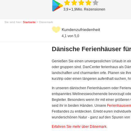
3,9 • 1,9Mio. Rezensionen
Sie sind hier:
Startseite
> Dänemark
Kundenzufriedenheit
4,1 von 5,0
Dänische Ferienhäuser für
Genießen Sie einen unvergesslichen Urlaub in ein
oder gruppen sind. DanCenter ferienhaus als Dän
landschaften und charmanten orte. Planen sie Ihre
kurztrip oder einen längeren aufenthalt suchen, h
In unseren dänischen Ferienhäusern oder Ferienwo
entspanntes Wellnesswochenende bevorzugt ode
Begleiter. Besonders wenn ihr mit einer größeren 
seid ihr in besten Händen. Unsere
Ferienhausve
Festlandes zu entdecken. Erlebt euren individue
wunderschönen Natur - ganz auf den Spuren von H
Erfahren Sie mehr über Dänemark
.