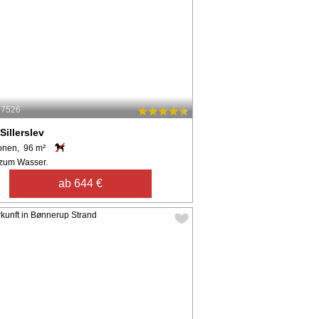
57526
Sillerslev
onen, 96 m²
zum Wasser.
ab 644 €