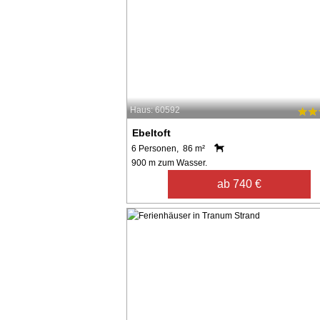
Haus: 60592
Ebeltoft
6 Personen, 86 m²
900 m zum Wasser.
ab 740 €