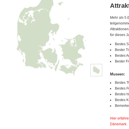
Attrak
Mehr als 5.
teilgenomme
Attraktione
für dieses J
Bestes 
Bester T
Bestes 
Bester F
Museen:
Bestes T
Bestes F
Bestes 
Bestes 
Bemerken
Hier erfahre
Dänemark.