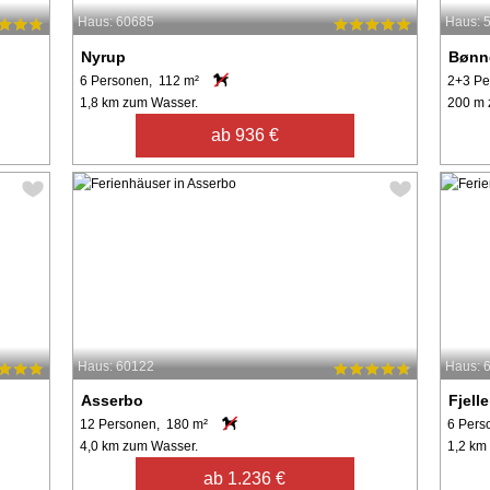
Haus: 60685
Haus: 
Nyrup
Bønn
6 Personen, 112 m²
2+3 Pe
1,8 km zum Wasser.
200 m 
ab 936 €
Haus: 60122
Haus: 
Asserbo
Fjell
12 Personen, 180 m²
6 Pers
4,0 km zum Wasser.
1,2 km
ab 1.236 €