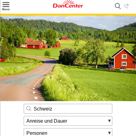
×
Menü
Suchen
Urlaubsziele
Weitere Urlaubsziele
Angebote
Inspiration
Kontakt
Gut zu wissen
Login
Schweiz
Anreise und Dauer
Personen