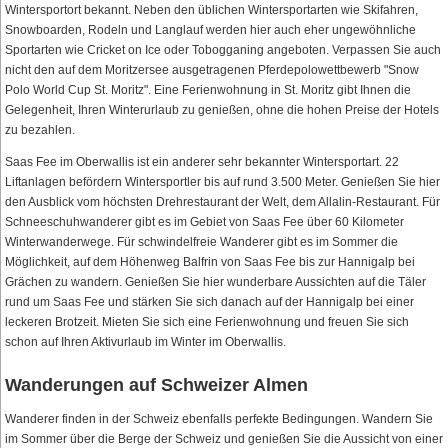
Wintersportort bekannt. Neben den üblichen Wintersportarten wie Skifahren,
Snowboarden, Rodeln und Langlauf werden hier auch eher ungewöhnliche
Sportarten wie Cricket on Ice oder Tobogganing angeboten. Verpassen Sie auch
nicht den auf dem Moritzersee ausgetragenen Pferdepolowettbewerb "Snow
Polo World Cup St. Moritz". Eine Ferienwohnung in St. Moritz gibt Ihnen die
Gelegenheit, Ihren Winterurlaub zu genießen, ohne die hohen Preise der Hotels
zu bezahlen.
Saas Fee im Oberwallis ist ein anderer sehr bekannter Wintersportart. 22
Liftanlagen befördern Wintersportler bis auf rund 3.500 Meter. Genießen Sie hier
den Ausblick vom höchsten Drehrestaurant der Welt, dem Allalin-Restaurant. Für
Schneeschuhwanderer gibt es im Gebiet von Saas Fee über 60 Kilometer
Winterwanderwege. Für schwindelfreie Wanderer gibt es im Sommer die
Möglichkeit, auf dem Höhenweg Balfrin von Saas Fee bis zur Hannigalp bei
Grächen zu wandern. Genießen Sie hier wunderbare Aussichten auf die Täler
rund um Saas Fee und stärken Sie sich danach auf der Hannigalp bei einer
leckeren Brotzeit. Mieten Sie sich eine Ferienwohnung und freuen Sie sich
schon auf Ihren Aktivurlaub im Winter im Oberwallis.
Wanderungen auf Schweizer Almen
Wanderer finden in der Schweiz ebenfalls perfekte Bedingungen. Wandern Sie
im Sommer über die Berge der Schweiz und genießen Sie die Aussicht von einer