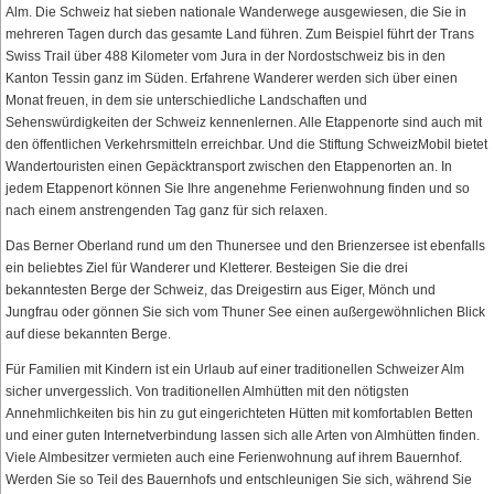
Alm. Die Schweiz hat sieben nationale Wanderwege ausgewiesen, die Sie in
mehreren Tagen durch das gesamte Land führen. Zum Beispiel führt der Trans
Swiss Trail über 488 Kilometer vom Jura in der Nordostschweiz bis in den
Kanton Tessin ganz im Süden. Erfahrene Wanderer werden sich über einen
Monat freuen, in dem sie unterschiedliche Landschaften und
Sehenswürdigkeiten der Schweiz kennenlernen. Alle Etappenorte sind auch mit
den öffentlichen Verkehrsmitteln erreichbar. Und die Stiftung SchweizMobil bietet
Wandertouristen einen Gepäcktransport zwischen den Etappenorten an. In
jedem Etappenort können Sie Ihre angenehme Ferienwohnung finden und so
nach einem anstrengenden Tag ganz für sich relaxen.
Das Berner Oberland rund um den Thunersee und den Brienzersee ist ebenfalls
ein beliebtes Ziel für Wanderer und Kletterer. Besteigen Sie die drei
bekanntesten Berge der Schweiz, das Dreigestirn aus Eiger, Mönch und
Jungfrau oder gönnen Sie sich vom Thuner See einen außergewöhnlichen Blick
auf diese bekannten Berge.
Für Familien mit Kindern ist ein Urlaub auf einer traditionellen Schweizer Alm
sicher unvergesslich. Von traditionellen Almhütten mit den nötigsten
Annehmlichkeiten bis hin zu gut eingerichteten Hütten mit komfortablen Betten
und einer guten Internetverbindung lassen sich alle Arten von Almhütten finden.
Viele Almbesitzer vermieten auch eine Ferienwohnung auf ihrem Bauernhof.
Werden Sie so Teil des Bauernhofs und entschleunigen Sie sich, während Sie