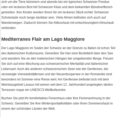
sich um die Tiere kümmern und abends bei ein typisches Schweizer Fondue
oder ein leckeres Brot mit Schweizer Käse und dem bekannten Bündnerfleisch
genießen. Ihre Kinder werden Ihnen für ein leckeres Stück echter Schweizer
Schokolade noch lange dankbar sein. Viele Almen befinden sich auch auf
Wanderwegen. Dadurch können Sie Aktivurlaub mit entschleunigtem Almurlaub
verbinden.
Mediterranes Flair am Lago Maggiore
Der Lago Maggiore im Süden der Schweiz an der Grenze zu Italien ist schon Teil
des italienischen Kulturraums. Genießen Sie hier eine Bootsfahrt über den See
und wandern Sie an den malerischen Hängen der umgebenden Berge. Freuen
Sie sich auf eine Mischung aus schweizerischer Mentalität und italienischer
Lebensart. Auch die anderen schweizerischen Seen wie der Genfersee, der
verzweigte Vierwaldstättersee und der Neuenburgersee in der Romandie sind
besonders im Sommer eine Reise wert. Am Genfersee befindet sich mit dem
Weinbaugebiet Lavaux mit seinen seit dem 12. Jahrhundert angelegten steilen
Terrassen sogar ein UNESCO-Weltkulturerbe.
Buchen Sie jetzt Ihr komfortables Ferienhaus oder Ihre Ferienwohnung in der
Schweiz. Genießen Sie Ihre Wintersportaktivitäten oder Ihren Sommerurlaub in
einem der schönsten Länder der Welt.