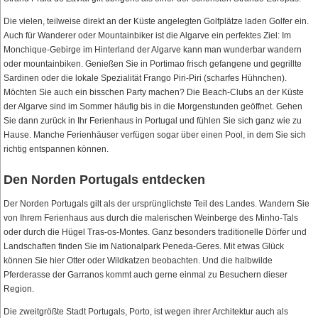
Die vielen, teilweise direkt an der Küste angelegten Golfplätze laden Golfer ein.
Auch für Wanderer oder Mountainbiker ist die Algarve ein perfektes Ziel: Im
Monchique-Gebirge im Hinterland der Algarve kann man wunderbar wandern
oder mountainbiken. Genießen Sie
in Portimao frisch gefangene und gegrillte
Sardinen oder die lokale Spezialität Frango Piri-Piri (scharfes Hühnchen).
Möchten Sie auch ein bisschen Party machen? Die Beach-Clubs an der Küste
der Algarve sind im Sommer häufig bis in die Morgenstunden geöffnet. Gehen
Sie dann zurück in Ihr Ferienhaus in Portugal und fühlen Sie sich ganz wie zu
Hause. Manche Ferienhäuser verfügen sogar über einen Pool, in dem Sie sich
richtig entspannen können.
Den Norden Portugals entdecken
Der Norden Portugals gilt als der ursprünglichste Teil des Landes. Wandern Sie
von Ihrem Ferienhaus aus durch die malerischen Weinberge des Minho-Tals
oder durch die Hügel Tras-os-Montes. Ganz besonders traditionelle Dörfer und
Landschaften finden Sie im Nationalpark Peneda-Geres. Mit etwas Glück
können Sie hier Otter oder Wildkatzen beobachten. Und die halbwilde
Pferderasse der Garranos kommt auch gerne einmal zu Besuchern dieser
Region.
Die zweitgrößte Stadt Portugals, Porto, ist wegen ihrer Architektur auch als