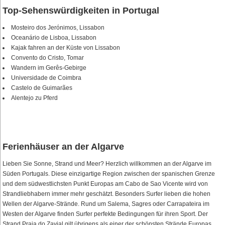
Top-Sehenswürdigkeiten in Portugal
Mosteiro dos Jerónimos, Lissabon
Oceanário de Lisboa, Lissabon
Kajak fahren an der Küste von Lissabon
Convento do Cristo, Tomar
Wandern im Gerês-Gebirge
Universidade de Coimbra
Castelo de Guimarães
Alentejo zu Pferd
Ferienhäuser an der Algarve
Lieben Sie Sonne, Strand und Meer? Herzlich willkommen an der Algarve im
Süden Portugals. Diese einzigartige Region zwischen der spanischen Grenze
und dem südwestlichsten Punkt Europas am Cabo de Sao Vicente wird von
Strandliebhabern immer mehr geschätzt. Besonders Surfer lieben die hohen
Wellen der Algarve-Strände. Rund um Salema, Sagres oder Carrapateira im
Westen der Algarve finden Surfer perfekte Bedingungen für ihren Sport. Der
Strand Praia do Zavial gilt übrigens als einer der schönsten Strände Europas.