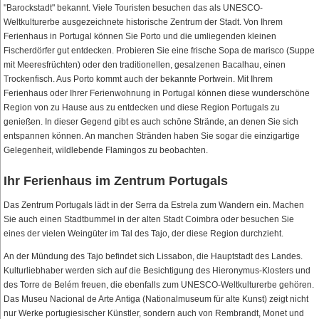
"Barockstadt" bekannt. Viele Touristen besuchen das als UNESCO-
Weltkulturerbe ausgezeichnete historische Zentrum der Stadt. Von Ihrem
Ferienhaus in Portugal können Sie Porto und die umliegenden kleinen
Fischerdörfer gut entdecken. Probieren Sie eine frische Sopa de marisco (Suppe
mit Meeresfrüchten) oder den traditionellen, gesalzenen Bacalhau, einen
Trockenfisch. Aus Porto kommt auch der bekannte Portwein. Mit Ihrem
Ferienhaus oder Ihrer Ferienwohnung in Portugal können diese wunderschöne
Region von zu Hause aus zu entdecken und diese Region Portugals zu
genießen. In dieser Gegend gibt es auch schöne Strände, an denen Sie sich
entspannen können. An manchen Stränden haben Sie sogar die einzigartige
Gelegenheit, wildlebende Flamingos zu beobachten.
Ihr Ferienhaus im Zentrum Portugals
Das Zentrum Portugals lädt in der Serra da Estrela zum Wandern ein. Machen
Sie auch einen Stadtbummel in der alten Stadt Coimbra oder besuchen Sie
eines der vielen Weingüter im Tal des Tajo, der diese Region durchzieht.
An der Mündung des Tajo befindet sich Lissabon, die Hauptstadt des Landes.
Kulturliebhaber werden sich auf die Besichtigung des Hieronymus-Klosters und
des Torre de Belém freuen, die ebenfalls zum UNESCO-Weltkulturerbe gehören.
Das Museu Nacional de Arte Antiga (Nationalmuseum für alte Kunst) zeigt nicht
nur Werke portugiesischer Künstler, sondern auch von Rembrandt, Monet und