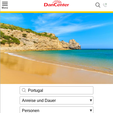
×
Menü
Suchen
Urlaubsziele
Weitere Urlaubsziele
Angebote
Inspiration
Kontakt
Gut zu wissen
Login
Portugal
Anreise und Dauer
Personen