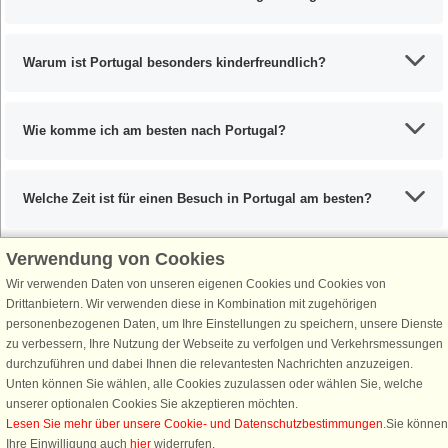
Warum ist Portugal besonders kinderfreundlich?
Wie komme ich am besten nach Portugal?
Welche Zeit ist für einen Besuch in Portugal am besten?
Verwendung von Cookies
Wir verwenden Daten von unseren eigenen Cookies und Cookies von
Schließen Sie sich 100.000 Ferienhaus-Fans an
Drittanbietern. Wir verwenden diese in Kombination mit zugehörigen
personenbezogenen Daten, um Ihre Einstellungen zu speichern, unsere Dienste
Erhalten Sie einen
Willkommensgutschein von 25 €
für Ihren nächsten
zu verbessern, Ihre Nutzung der Webseite zu verfolgen und Verkehrsmessungen
Ferienhausurlaub - melden Sie sich einfach für den DanCenter Newsletter
durchzuführen und dabei Ihnen die relevantesten Nachrichten anzuzeigen.
an. Verpassen Sie nie wieder exklusive Angebote, Gewinnspiele und
Unten können Sie wählen, alle Cookies zuzulassen oder wählen Sie, welche
Urlaubstipps!
unserer optionalen Cookies Sie akzeptieren möchten.
Lesen Sie mehr über unsere Cookie- und Datenschutzbestimmungen
.Sie können
Ihre Einwilligung auch
hier
widerrufen.