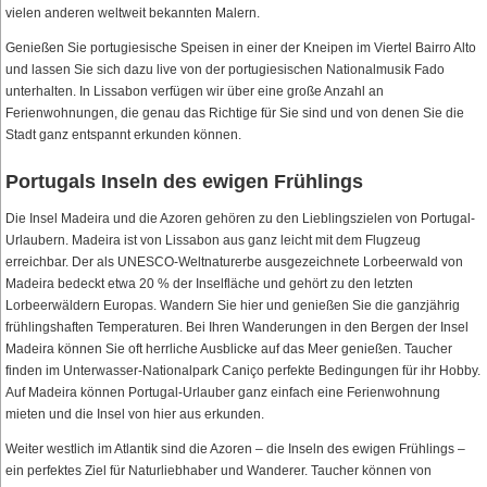
vielen anderen weltweit bekannten Malern.
Genießen Sie portugiesische Speisen in einer der Kneipen im Viertel Bairro Alto
und lassen Sie sich dazu live von der portugiesischen Nationalmusik Fado
unterhalten. In Lissabon verfügen wir über eine große Anzahl an
Ferienwohnungen, die genau das Richtige für Sie sind und von denen Sie die
Stadt ganz entspannt erkunden können.
Portugals Inseln des ewigen Frühlings
Die Insel Madeira und die Azoren gehören zu den Lieblingszielen von Portugal-
Urlaubern. Madeira ist von Lissabon aus ganz leicht mit dem Flugzeug
erreichbar. Der als UNESCO-Weltnaturerbe ausgezeichnete Lorbeerwald von
Madeira bedeckt etwa 20 % der Inselfläche und gehört zu den letzten
Lorbeerwäldern Europas. Wandern Sie hier und genießen Sie die ganzjährig
frühlingshaften Temperaturen. Bei Ihren Wanderungen in den Bergen der Insel
Madeira können Sie oft herrliche Ausblicke auf das Meer genießen. Taucher
finden im Unterwasser-Nationalpark Caniço perfekte Bedingungen für ihr Hobby.
Auf Madeira können Portugal-Urlauber ganz einfach eine Ferienwohnung
mieten und die Insel von hier aus erkunden.
Weiter westlich im Atlantik sind die Azoren – die Inseln des ewigen Frühlings –
ein perfektes Ziel für Naturliebhaber und Wanderer. Taucher können von