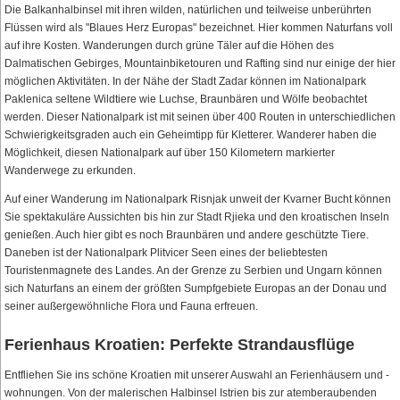
Die Balkanhalbinsel mit ihren wilden, natürlichen und teilweise unberührten
Flüssen wird als "Blaues Herz Europas" bezeichnet. Hier kommen Naturfans voll
auf ihre Kosten. Wanderungen durch grüne Täler auf die Höhen des
Dalmatischen Gebirges, Mountainbiketouren und Rafting sind nur einige der hier
möglichen Aktivitäten. In der Nähe der Stadt Zadar können im Nationalpark
Paklenica seltene Wildtiere wie Luchse, Braunbären und Wölfe beobachtet
werden. Dieser Nationalpark ist mit seinen über 400 Routen in unterschiedlichen
Schwierigkeitsgraden auch ein Geheimtipp für Kletterer. Wanderer haben die
Möglichkeit, diesen Nationalpark auf über 150 Kilometern markierter
Wanderwege zu erkunden.
Auf einer Wanderung im Nationalpark Risnjak unweit der Kvarner Bucht können
Sie spektakuläre Aussichten bis hin zur Stadt Rjieka und den kroatischen Inseln
genießen. Auch hier gibt es noch Braunbären und andere geschützte Tiere.
Daneben ist der Nationalpark Plitvicer Seen eines der beliebtesten
Touristenmagnete des Landes. An der Grenze zu Serbien und Ungarn können
sich Naturfans an einem der größten Sumpfgebiete Europas an der Donau und
seiner außergewöhnliche Flora und Fauna erfreuen.
Ferienhaus Kroatien: Perfekte Strandausflüge
Entfliehen Sie ins schöne Kroatien mit unserer Auswahl an Ferienhäusern und -
wohnungen. Von der malerischen Halbinsel Istrien bis zur atemberaubenden