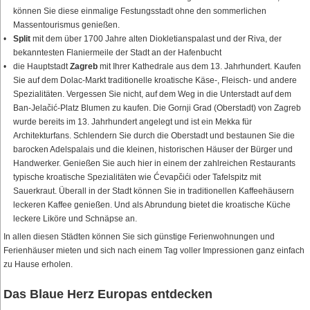
können Sie diese einmalige Festungsstadt ohne den sommerlichen
Massentourismus genießen.
Split
mit dem über 1700 Jahre alten Diokletianspalast und der Riva, der
bekanntesten Flaniermeile der Stadt an der Hafenbucht
die Hauptstadt
Zagreb
mit Ihrer Kathedrale aus dem 13. Jahrhundert. Kaufen
Sie auf dem Dolac-Markt traditionelle kroatische Käse-, Fleisch- und andere
Spezialitäten. Vergessen Sie nicht, auf dem Weg in die Unterstadt auf dem
Ban-Jelačić-Platz Blumen zu kaufen. Die Gornji Grad (Oberstadt) von Zagreb
wurde bereits im 13. Jahrhundert angelegt und ist ein Mekka für
Architekturfans. Schlendern Sie durch die Oberstadt und bestaunen Sie die
barocken Adelspalais und die kleinen, historischen Häuser der Bürger und
Handwerker. Genießen Sie auch hier in einem der zahlreichen Restaurants
typische kroatische Spezialitäten wie Ćevapčići oder Tafelspitz mit
Sauerkraut. Überall in der Stadt können Sie in traditionellen Kaffeehäusern
leckeren Kaffee genießen. Und als Abrundung bietet die kroatische Küche
leckere Liköre und Schnäpse an.
In allen diesen Städten können Sie sich günstige Ferienwohnungen und
Ferienhäuser mieten und sich nach einem Tag voller Impressionen ganz einfach
zu Hause erholen.
Das Blaue Herz Europas entdecken