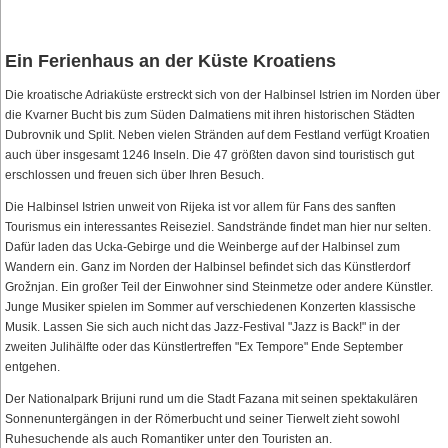
Ein Ferienhaus an der Küste Kroatiens
Die kroatische Adriaküste erstreckt sich von der Halbinsel Istrien im Norden über
die Kvarner Bucht bis zum Süden Dalmatiens mit ihren historischen Städten
Dubrovnik und Split. Neben vielen Stränden auf dem Festland verfügt Kroatien
auch über insgesamt 1246 Inseln. Die 47 größten davon sind touristisch gut
erschlossen und freuen sich über Ihren Besuch.
Die Halbinsel Istrien unweit von Rijeka ist vor allem für Fans des sanften
Tourismus ein interessantes Reiseziel. Sandstrände findet man hier nur selten.
Dafür laden das Ucka-Gebirge und die Weinberge auf der Halbinsel zum
Wandern ein. Ganz im Norden der Halbinsel befindet sich das Künstlerdorf
Grožnjan. Ein großer Teil der Einwohner sind Steinmetze oder andere Künstler.
Junge Musiker spielen im Sommer auf verschiedenen Konzerten klassische
Musik. Lassen Sie sich auch nicht das Jazz-Festival "Jazz is Back!" in der
zweiten Julihälfte oder das Künstlertreffen "Ex Tempore" Ende September
entgehen.
Der Nationalpark Brijuni rund um die Stadt Fazana mit seinen spektakulären
Sonnenuntergängen in der Römerbucht und seiner Tierwelt zieht sowohl
Ruhesuchende als auch Romantiker unter den Touristen an.