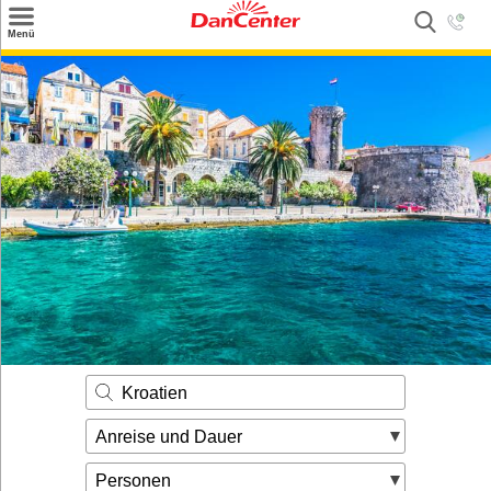
×
Menü
Suchen
Urlaubsziele
Weitere Urlaubsziele
Angebote
Inspiration
Kontakt
Gut zu wissen
Login
Kroatien
Anreise und Dauer
Personen