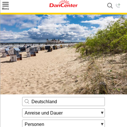
×
Menü
Suchen
Urlaubsziele
Weitere Urlaubsziele
Angebote
Inspiration
Kontakt
Gut zu wissen
Login
Deutschland
Anreise und Dauer
Personen