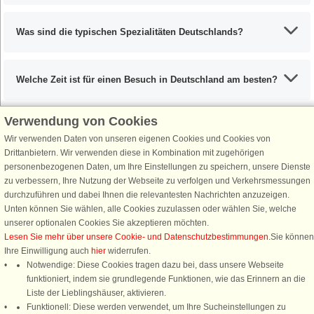
Was sind die typischen Spezialitäten Deutschlands?
Welche Zeit ist für einen Besuch in Deutschland am besten?
Verwendung von Cookies
Wir verwenden Daten von unseren eigenen Cookies und Cookies von
Schließen Sie sich 100.000 Ferienhaus-Fans an
Drittanbietern. Wir verwenden diese in Kombination mit zugehörigen
personenbezogenen Daten, um Ihre Einstellungen zu speichern, unsere Dienste
Erhalten Sie einen
Willkommensgutschein von 25 €
für Ihren nächsten
zu verbessern, Ihre Nutzung der Webseite zu verfolgen und Verkehrsmessungen
Ferienhausurlaub - melden Sie sich einfach für den DanCenter Newsletter
durchzuführen und dabei Ihnen die relevantesten Nachrichten anzuzeigen.
an. Verpassen Sie nie wieder exklusive Angebote, Gewinnspiele und
Unten können Sie wählen, alle Cookies zuzulassen oder wählen Sie, welche
Urlaubstipps!
unserer optionalen Cookies Sie akzeptieren möchten.
Lesen Sie mehr über unsere Cookie- und Datenschutzbestimmungen
.Sie können
Ihre Einwilligung auch
hier
widerrufen.
Notwendige: Diese Cookies tragen dazu bei, dass unsere Webseite
funktioniert, indem sie grundlegende Funktionen, wie das Erinnern an die
Newsletter abonnieren
Liste der Lieblingshäuser, aktivieren.
Funktionell: Diese werden verwendet, um Ihre Sucheinstellungen zu