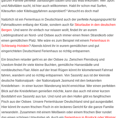
ganzen Familie perfekte Sandburgen bauen und das Watt erkunden. Wer Sport
und Aktivitäten sucht, ist hier auch willkommen. Habt ihr schon mal Surfen,
Kitesurfen oder Kitebuggyfahren ausprobiert? Versucht es doch mal!
Natürlich ist ein Ferienhaus in Deutschland auch der perfekte Ausgangspunkt für
Fahrradtouren entlang der Küste, sondern auch für
Skiurlaube in den deutschen
Bergen
. Und wenn ihr einfach nur relaxen wollt, findet ihr an eurem
Lieblingsstrand an Nord- und Ostsee auch immer einen freien Strandkorb oder
einen gemütlichen Platz. Wie wäre es zum Beispiel mit einem
Ferienhaus in
Schleswig-Holstein
? Abends könnt ihr in eurem gemütlichen und gut
eingerichteten Deutschland Ferienhaus so richtig entspannen.
Ein bisschen relaxter geht es an der Ostsee zu. Zwischen Flensburg und
Usedom findet ihr viele kleine Buchten, gemütliche Hansestädte und
norddeutsches Flair. Allein auf der Insel Rügen könnt ihr kilometerweit Fahrrad
fahren, wandern und so richtig entspannen. Von Sassnitz aus ist der kleinste
deutsche Nationalpark - der Nationalpark Jasmund mit den bekannten
Kreidefelsen - in einer kurzen Wanderung leicht erreichbar. Wer einen perfekten
Blick auf die Kreidefelsen genießen möchte, kann das auch mit einer kurzen
Bootsfahrt von Sassnitz aus tun. Und rund um den Hafen gibt es fangfrischen
Fisch aus der Ostsee. Unsere Ferienhäuser Deutschland sind gut ausgestattet.
Hier könnt ihr euren frischen Fisch in ein leckeres Gericht für die ganze Familie
verwandeln. Zusammen mit einem Weißwein oder einem frischen Bier rundet
das einen schönen Urlaubstag ab. Auch ein
Ferienhaus in Rostock oder Wismar