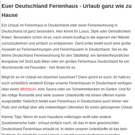
Euer Deutschland Ferienhaus - Urlaub ganz wie zu
Hause
Ein Urlaub im Ferienhaus in Deutschland oder einer Ferienwohnung in
Deutschland ist ganz besonders. Hier könnt ihr Luxus, Style oder Gemütlichkeit
finden. Besonders schön ist es, nach einem Ausflug in die eigenen vier Wände
zurückzukehren und einfach zu entspannen. DanCenter bietet euch eine große
Auswahl an Ferienwohnungen und Ferienhäusern in Deutschland. Sei es die
kleine Deutschland Ferienwohnung für den Städtetrip, ein familienfreundlicher
Bungalow mit Sicht aufs Meer oder ein großes Ferienhaus Deutschland für ein
Wochenende mit Freunden - hier findet ihr es.
Mögt ihr es im Urlaub ein bisschen luxuriöser? Dann gönnt es euch, ihr habt es
euch schließlich verdient! Einige unserer Ferienhäuser in Deutschland verfügen
über einen
Whirlpool
, eine Sauna oder ein Schwimmbecken im Garten. Und für
die nötige Romantik sind viele unserer Unterkünfte mit einem offenen Kamin
ausgestattet. Natürlich bietet euer Ferienhaus in Deutschland auch immer viel
Platz und verfügt über alle notwendigen Utensilien für einen gelungenen Urlaub.
Kleiner Tipp: Wenn ihr eure Haustiere mitbringen wollt oder andere
Zusatzwünsche habt - schaut einfach nach, ob das in dem gewünschten
Deutschland Ferienhaus erlaubt ist. In vielen unserer Unterkünfte ist das kein
Problem. So könnt ihr euren Urlaub auch mit eurem Vierbeiner genießen.