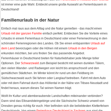
ist immer eine gute Wahl. Entdeckt unsere große Auswahl an Ferienhäusern in
Deutschland!
Familienurlaub in der Natur
Einfach mal raus aus dem Alltag und die Natur genießen - das macht einen
Urlaub mit der ganzen Familie
einfach perfekt. Entdecken Sie die Vorteile eines
Urlaubs in einem Ferienhaus in Deutschland oder einer Ferienwohnung in den
schönsten Ferienregionen des Landes. Ob Sie einen entspannten
Urlaub auf
dem Land
bevorzugen oder die Höhen mit einem
Urlaub in den Bergen
erkunden möchten, bei uns finden Sie das passende Angebot.
Ferienhäuser in Deutschland bieten für Naturliebhaber jede Menge toller
Optionen. Der
Schwarzwald
zum Beispiel besticht mit seinen dunklen Tälern,
den vielen Wander- und Radwegen von leicht bis anspruchsvoll und den
gemütlichen Städtchen. Im Winter könnt ihr rund um den Feldberg im
Südschwarzwald auch Ski fahren oder Langlauf betreiben. Fahrt mit dem Auto
oder mit dem Fahrrad durch das Höllental in der Nähe von Titisee-Neustadt und
findet heraus, warum dieses Tal seinen Namen trägt.
Wollt ihr Kultur und atemberaubende Landschaften miteinander verbinden?
Dann sind das Elbsandsteingebirge und die Sächsische Schweiz unweit von
Dresden genau richtig für euch. Hier befinden sich die beliebtesten Kletterfelsen
Deutschlands. Von einem
Ferienhaus Deutschland in Sachsen
aus sind die