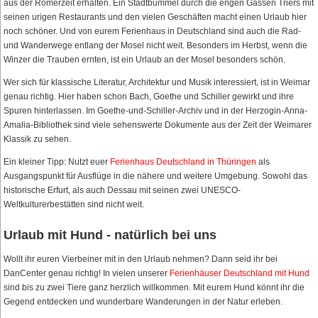
aus der Römerzeit erhalten. Ein Stadtbummel durch die engen Gassen Triers mit
seinen urigen Restaurants und den vielen Geschäften macht einen Urlaub hier
noch schöner. Und von eurem Ferienhaus in Deutschland sind auch die Rad-
und Wanderwege entlang der Mosel nicht weit. Besonders im Herbst, wenn die
Winzer die Trauben ernten, ist ein Urlaub an der Mosel besonders schön.
Wer sich für klassische Literatur, Architektur und Musik interessiert, ist in Weimar
genau richtig. Hier haben schon Bach, Goethe und Schiller gewirkt und ihre
Spuren hinterlassen. Im Goethe-und-Schiller-Archiv und in der Herzogin-Anna-
Amalia-Bibliothek sind viele sehenswerte Dokumente aus der Zeit der Weimarer
Klassik zu sehen.
Ein kleiner Tipp: Nutzt euer
Ferienhaus Deutschland in Thüringen
als
Ausgangspunkt für Ausflüge in die nähere und weitere Umgebung. Sowohl das
historische Erfurt, als auch Dessau mit seinen zwei UNESCO-
Weltkulturerbestätten sind nicht weit.
Urlaub mit Hund - natürlich bei uns
Wollt ihr euren Vierbeiner mit in den Urlaub nehmen? Dann seid ihr bei
DanCenter genau richtig! In vielen unserer
Ferienhäuser Deutschland mit Hund
sind bis zu zwei Tiere ganz herzlich willkommen. Mit eurem Hund könnt ihr die
Gegend entdecken und wunderbare Wanderungen in der Natur erleben.