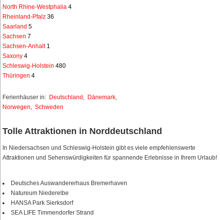
North Rhine-Westphalia
4
Rheinland-Pfalz
36
Saarland
5
Sachsen
7
Sachsen-Anhalt
1
Saxony
4
Schleswig-Holstein
480
Thüringen
4
Ferienhäuser in:
Deutschland
,
Dänemark
,
Norwegen
,
Schweden
Tolle Attraktionen in Norddeutschland
In Niedersachsen und Schleswig-Holstein gibt es viele empfehlenswerte
Attraktionen und Sehenswürdigkeiten für spannende Erlebnisse in Ihrem Urlaub!
Deutsches Auswandererhaus Bremerhaven
Natureum Niederelbe
HANSA Park Sierksdorf
SEA LIFE Timmendorfer Strand