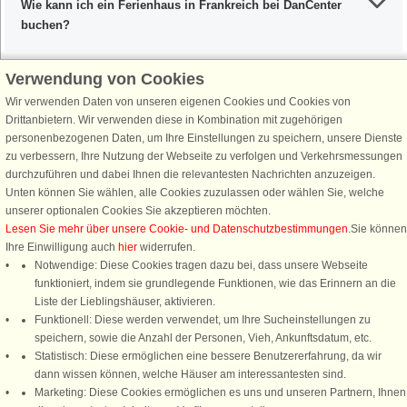
Wie kann ich ein Ferienhaus in Frankreich bei DanCenter
buchen?
Verwendung von Cookies
Wir verwenden Daten von unseren eigenen Cookies und Cookies von
Schließen Sie sich 100.000 Ferienhaus-Fans an
Drittanbietern. Wir verwenden diese in Kombination mit zugehörigen
personenbezogenen Daten, um Ihre Einstellungen zu speichern, unsere Dienste
Erhalten Sie einen
Willkommensgutschein von 25 €
für Ihren nächsten
zu verbessern, Ihre Nutzung der Webseite zu verfolgen und Verkehrsmessungen
Ferienhausurlaub - melden Sie sich einfach für den DanCenter Newsletter
durchzuführen und dabei Ihnen die relevantesten Nachrichten anzuzeigen.
an. Verpassen Sie nie wieder exklusive Angebote, Gewinnspiele und
Unten können Sie wählen, alle Cookies zuzulassen oder wählen Sie, welche
Urlaubstipps!
unserer optionalen Cookies Sie akzeptieren möchten.
Lesen Sie mehr über unsere Cookie- und Datenschutzbestimmungen
.Sie können
Ihre Einwilligung auch
hier
widerrufen.
Notwendige: Diese Cookies tragen dazu bei, dass unsere Webseite
funktioniert, indem sie grundlegende Funktionen, wie das Erinnern an die
Newsletter abonnieren
Liste der Lieblingshäuser, aktivieren.
Funktionell: Diese werden verwendet, um Ihre Sucheinstellungen zu
speichern, sowie die Anzahl der Personen, Vieh, Ankunftsdatum, etc.
Statistisch: Diese ermöglichen eine bessere Benutzererfahrung, da wir
dann wissen können, welche Häuser am interessantesten sind.
Folgen Sie uns:
Marketing: Diese Cookies ermöglichen es uns und unseren Partnern, Ihnen