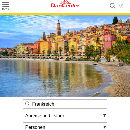
×
Menü
Suchen
Urlaubsziele
Weitere Urlaubsziele
Angebote
Inspiration
Kontakt
Gut zu wissen
Login
Frankreich
Anreise und Dauer
Personen