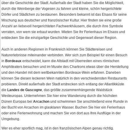
über die Geschichte der Stadt. Außerhalb der Stadt haben Sie die Möglichkeit,
durch die Weinberge der Vogesen zu fahren und kleine, schön hergerichtete
Dörfer und Städtchen zu bestaunen. Besonders bekannt ist das Elsass für seine
Mischung aus deutscher und französischer Kultur. Hier finden sie eine große
Anzahl an liebevoll hergerichteten Fachwerkhäusern, die durch ihre Symbole
verraten, von wem sie erbaut wurden. Mieten Sie Ihr Ferienhaus im Elsass und
entdecken Sie die einzigartige Geschichte und Gegenwart dieser Region.
Auch in anderen Regionen in Frankreich können Sie Städtereisen und
Naturerlebnisse miteinander verbinden. Wer sich zum Beispiel für einen Besuch
in
Bordeaux
entscheidet, kann die Altstadt mit Überresten eines römischen
Amphiteaters besuchen und im Musée des Chartrons etwas über die Herstellung
und den Handel mit dem weltbekannten Bordeaux-Wein erfahren. Daneben
können Sie diesen leckeren Wein natürlich in den verschiedensten Restaurants
probieren. Direkt außerhalb der Stadt erstrecken sich entlang der Atlantikküste
die
Landes de Gascogne
, das größte zusammenhängende Waldstück
Westeuropas. Unternehmen Sie hier eine Wanderung durch die höchsten
Dünen Europas bei
Arcachon
und schwimmen Sie anschließend eine Runde in
der Bucht von Arcachon im glasklaren Wasser. Buchen Sie hier ein Ferienhaus
oder eine Ferienwohnung und machen Sie von dort aus Ihre Ausflüge in der
Umgebung.
Wer es eher sportlich mag, ist in den französischen Alpen genau richtig.