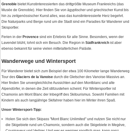
Grenoble
bietet Kunstinteressierten das drittgrößte Museum Frankreichs (das
Musée de Grenoble). Hier finden Sie von ägyptischer und griechischer Kunst bis
hin zu zeitgenössischer Kunst alles, was das kunstinteressierte Herz begehrt.
Die Naturparks und Berge rund um die Stadt sind ein Paradies für Wanderer und
Skisportler.
Ferien in der
Provence
sind ein Erlebnis für alle Sinne. Besonders, wenn der
Lavendel blüht, lohnt sich ein Besuch. Die Region in
Südfrankreich
ist aber
ebenso bekannt für seine vielen mittelalterlichen Paläste.
Wanderwege und Wintersport
Für Wanderer bietet sich zum Beispiel der etwa 100 Kilometer lange Wanderweg
Tour des
Glaciers de la Vanoise
durch die Gletscher des Vanoise-Massivs an.
Hier finden Sie unvergleichliche Aussichten auf den Montblanc und alte
Alpendörfer, in denen die Zeit stillzustehen scheint. Für Wintersportler ist
Chamonix am Mont Blanc der Inbegriff des Skitourismus. Sowohl Familien mit
Kindern als auch langjährige Skifahrer haben hier im Winter ihren Spaß.
Unser Wintersport-Tipp:
Holen Sie sich den Skipass "Mont Blanc Unlimited" und nutzen Sie nicht nur
die Skigebiete rund um Chamonix, sondern auch die Skigebiete in Megève,
Courmayeur und Verbier. Und wer es weniger sportlich mag, kann ganz