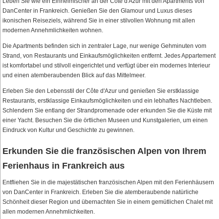
Leben Sie wie ein Einheimischer an der Côte d'Azur mit den Apartments von
DanCenter in Frankreich. Genießen Sie den Glamour und Luxus dieses
ikonischen Reiseziels, während Sie in einer stilvollen Wohnung mit allen
modernen Annehmlichkeiten wohnen.
Die Apartments befinden sich in zentraler Lage, nur wenige Gehminuten vom
Strand, von Restaurants und Einkaufsmöglichkeiten entfernt. Jedes Appartement
ist komfortabel und stilvoll eingerichtet und verfügt über ein modernes Interieur
und einen atemberaubenden Blick auf das Mittelmeer.
Erleben Sie den Lebensstil der Côte d'Azur und genießen Sie erstklassige
Restaurants, erstklassige Einkaufsmöglichkeiten und ein lebhaftes Nachtleben.
Schlendern Sie entlang der Strandpromenade oder erkunden Sie die Küste mit
einer Yacht. Besuchen Sie die örtlichen Museen und Kunstgalerien, um einen
Eindruck von Kultur und Geschichte zu gewinnen.
Erkunden Sie die französischen Alpen von Ihrem
Ferienhaus in Frankreich aus
Entfliehen Sie in die majestätischen französischen Alpen mit den Ferienhäusern
von DanCenter in Frankreich. Erleben Sie die atemberaubende natürliche
Schönheit dieser Region und übernachten Sie in einem gemütlichen Chalet mit
allen modernen Annehmlichkeiten.