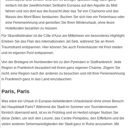
einfach mit der zweithöchsten Seilbahn Europas auf den Aiguille du Midi
fahren und von dort aus die Aussicht über das Tal von Chamonix und das
Massiv des Mont Blanc bestaunen. Buchen Sie sich hier ein Ferienhaus oder
eine Ferienwohnung und genießen Sie Ihren Winterurlaub, ohne teure
Hotelkosten bezahlen zu müssen.
Für Strandliebhaber ist die Côte d'Azur am Mittelmeer ein besonderes Highlight.
Erleben Sie das Flair des internationalen Jet-Sets, während Sie an Ihrem
Traumstrand entspannen. Hier können Sie auch Ferienhäuser mit Pool mieten
und im eigenen Pool entspannen.
Von der Bretagne im Nordwesten bis zu den Pyrenäen in Südfrankreich: Jede
Region in Frankreich bezaubert mit ihrem ganz eigenen Charme. Zögern Sie
nicht, eine Region nach der anderen zu besuchen und mit Ihrer Ferienwohnung
in Frankreich ganz in das Land einzutauchen.
Paris, Paris
Was wäre ein Urlaub in Europas beliebtestem Urlaubsland ohne einen Besuch
der Hauptstadt Paris? Während die Stadt im Sommer von Touristenmassen
förmlich überrannt wird, ist es im Frühling und im Herbst ruhiger. Nutzen Sie
diese Zeiten, um sich den Louvre, das Centre Pompidou, den Eiffelturm und die
vielen anderen Sehenswürdigkeiten der Stadt ganz in Ruhe anzusehen. Mit