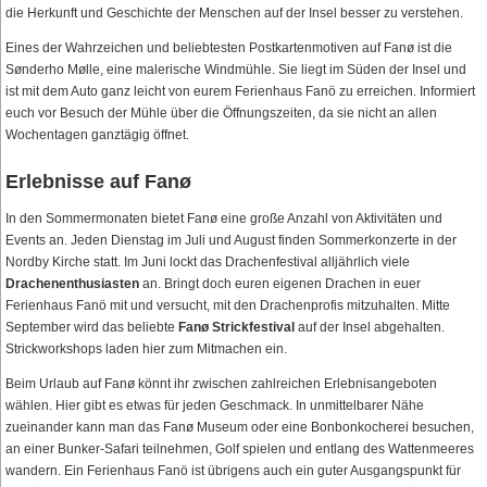
die Herkunft und Geschichte der Menschen auf der Insel besser zu verstehen.
Eines der Wahrzeichen und beliebtesten Postkartenmotiven auf Fanø ist die
Sønderho Mølle, eine malerische Windmühle. Sie liegt im Süden der Insel und
ist mit dem Auto ganz leicht von eurem Ferienhaus Fanö zu erreichen. Informiert
euch vor Besuch der Mühle über die Öffnungszeiten, da sie nicht an allen
Wochentagen ganztägig öffnet.
Erlebnisse auf Fanø
In den Sommermonaten bietet Fanø eine große Anzahl von Aktivitäten und
Events an. Jeden Dienstag im Juli und August finden Sommerkonzerte in der
Nordby Kirche statt. Im Juni lockt das Drachenfestival alljährlich viele
Drachenenthusiasten
an. Bringt doch euren eigenen Drachen in euer
Ferienhaus Fanö mit und versucht, mit den Drachenprofis mitzuhalten. Mitte
September wird das beliebte
Fanø Strickfestival
auf der Insel abgehalten.
Strickworkshops laden hier zum Mitmachen ein.
Beim Urlaub auf Fanø könnt ihr zwischen zahlreichen Erlebnisangeboten
wählen. Hier gibt es etwas für jeden Geschmack. In unmittelbarer Nähe
zueinander kann man das Fanø Museum oder eine Bonbonkocherei besuchen,
an einer Bunker-Safari teilnehmen, Golf spielen und entlang des Wattenmeeres
wandern. Ein Ferienhaus Fanö ist übrigens auch ein guter Ausgangspunkt für