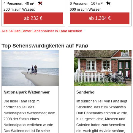
4 Personen, 40 m²
6 Personen, 167 m²
200 m zum Wasser.
600 m zum Wasser.
ab 232 €
ab 1.304 €
Alle 64 DanCenter Ferienhäuser in Fanø ansehen
Top Sehenswürdigkeiten auf Fanø
Nationalpark Wattenmeer
Sønderho
Die Insel Fanø liegt im
Im südlichen Teil von Fanø liegt
nördlichen Teil des
Sønderho, das zum Schönsten
Nationalparks Wattenmeer, dem
Dorf Dänemarks erkoren wurde.
2008 der Status eines
Kulturgeschichte, Museen und
Nationalparks verliehen wurde.
Galerien laden zum Verweilen
Das Wattenmeer ist für seine
ein. Auch gibt es viele schöne,