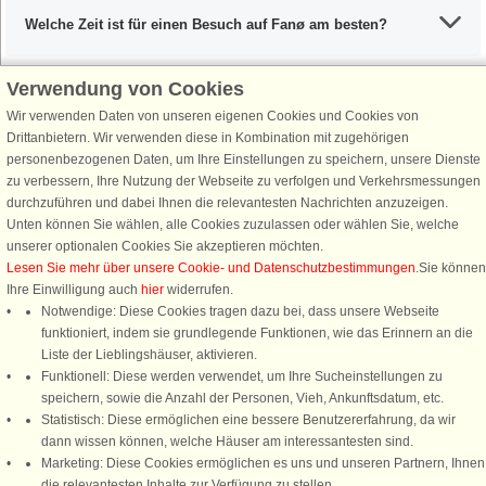
Welche Zeit ist für einen Besuch auf Fanø am besten?
Verwendung von Cookies
Wir verwenden Daten von unseren eigenen Cookies und Cookies von
Schließen Sie sich 100.000 Ferienhaus-Fans an
Drittanbietern. Wir verwenden diese in Kombination mit zugehörigen
personenbezogenen Daten, um Ihre Einstellungen zu speichern, unsere Dienste
Erhalten Sie einen
Willkommensgutschein von 25 €
für Ihren nächsten
zu verbessern, Ihre Nutzung der Webseite zu verfolgen und Verkehrsmessungen
Ferienhausurlaub - melden Sie sich einfach für den DanCenter Newsletter
durchzuführen und dabei Ihnen die relevantesten Nachrichten anzuzeigen.
an. Verpassen Sie nie wieder exklusive Angebote, Gewinnspiele und
Unten können Sie wählen, alle Cookies zuzulassen oder wählen Sie, welche
Urlaubstipps!
unserer optionalen Cookies Sie akzeptieren möchten.
Lesen Sie mehr über unsere Cookie- und Datenschutzbestimmungen
.Sie können
Ihre Einwilligung auch
hier
widerrufen.
Notwendige: Diese Cookies tragen dazu bei, dass unsere Webseite
funktioniert, indem sie grundlegende Funktionen, wie das Erinnern an die
Newsletter abonnieren
Liste der Lieblingshäuser, aktivieren.
Funktionell: Diese werden verwendet, um Ihre Sucheinstellungen zu
speichern, sowie die Anzahl der Personen, Vieh, Ankunftsdatum, etc.
Statistisch: Diese ermöglichen eine bessere Benutzererfahrung, da wir
dann wissen können, welche Häuser am interessantesten sind.
Folgen Sie uns:
Marketing: Diese Cookies ermöglichen es uns und unseren Partnern, Ihnen
Rufen Sie an, um zu buchen
die relevantesten Inhalte zur Verfügung zu stellen.