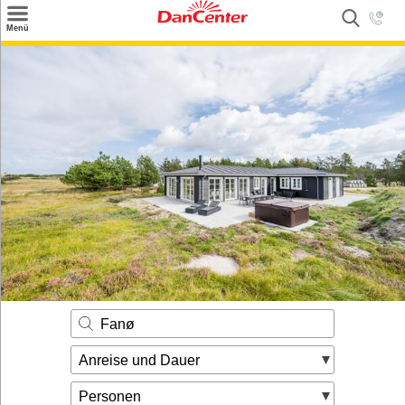
×
Menü
Suchen
Urlaubsziele
Weitere Urlaubsziele
Angebote
Inspiration
Kontakt
Gut zu wissen
Login
Fanø
Anreise und Dauer
Personen