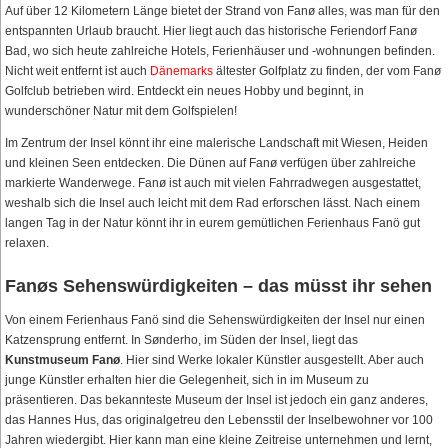
Auf über 12 Kilometern Länge bietet der Strand von Fanø alles, was man für den
entspannten Urlaub braucht. Hier liegt auch das historische Feriendorf Fanø
Bad, wo sich heute zahlreiche Hotels, Ferienhäuser und -wohnungen befinden.
Nicht weit entfernt ist auch
Dänemarks
ältester Golfplatz zu finden, der vom Fanø
Golfclub betrieben wird. Entdeckt ein neues Hobby und beginnt, in
wunderschöner Natur mit dem Golfspielen!
Im Zentrum der Insel könnt ihr eine malerische Landschaft mit Wiesen, Heiden
und kleinen Seen entdecken. Die Dünen auf Fanø verfügen über zahlreiche
markierte Wanderwege. Fanø ist auch mit vielen Fahrradwegen ausgestattet,
weshalb sich die Insel auch leicht mit dem Rad erforschen lässt. Nach einem
langen Tag in der Natur könnt ihr in eurem gemütlichen Ferienhaus Fanö gut
relaxen.
Fanøs Sehenswürdigkeiten – das müsst ihr sehen
Von einem Ferienhaus Fanö sind die Sehenswürdigkeiten der Insel nur einen
Katzensprung entfernt. In Sønderho, im Süden der Insel, liegt das
Kunstmuseum Fanø
. Hier sind Werke lokaler Künstler ausgestellt. Aber auch
junge Künstler erhalten hier die Gelegenheit, sich in im Museum zu
präsentieren. Das bekannteste Museum der Insel ist jedoch ein ganz anderes,
das Hannes Hus, das originalgetreu den Lebensstil der Inselbewohner vor 100
Jahren wiedergibt. Hier kann man eine kleine Zeitreise unternehmen und lernt,