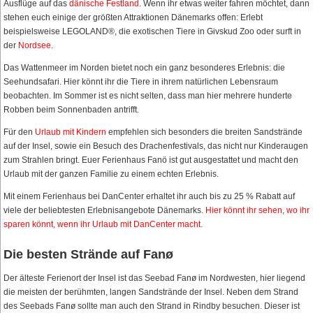
Ausflüge auf das
dänische Festland
. Wenn ihr etwas weiter fahren möchtet, dann
stehen euch einige der größten Attraktionen Dänemarks offen: Erlebt
beispielsweise LEGOLAND®, die exotischen Tiere in Givskud Zoo oder surft in
der
Nordsee
.
Das Wattenmeer im Norden bietet noch ein ganz besonderes Erlebnis: die
Seehundsafari. Hier könnt ihr die Tiere in ihrem natürlichen Lebensraum
beobachten. Im Sommer ist es nicht selten, dass man hier mehrere hunderte
Robben beim Sonnenbaden antrifft.
Für den
Urlaub mit Kindern
empfehlen sich besonders die breiten Sandstrände
auf der Insel, sowie ein Besuch des Drachenfestivals, das nicht nur Kinderaugen
zum Strahlen bringt. Euer Ferienhaus Fanö ist gut ausgestattet und macht den
Urlaub mit der ganzen Familie zu einem echten Erlebnis.
Mit einem Ferienhaus bei DanCenter erhaltet ihr auch bis zu 25 % Rabatt auf
viele der beliebtesten Erlebnisangebote Dänemarks.
Hier könnt ihr sehen, wo ihr
sparen könnt, wenn ihr Urlaub mit DanCenter macht.
Die besten Strände auf Fanø
Der älteste Ferienort der Insel ist das Seebad Fanø im Nordwesten, hier liegend
die meisten der berühmten, langen Sandstrände der Insel. Neben dem Strand
des Seebads Fanø sollte man auch den Strand in Rindby besuchen. Dieser ist