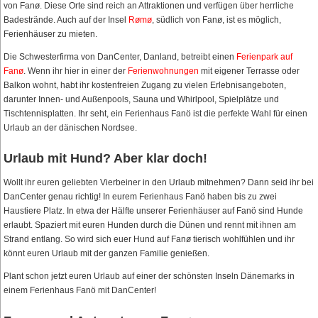
von Fanø. Diese Orte sind reich an Attraktionen und verfügen über herrliche
Badestrände. Auch auf der Insel
Rømø
, südlich von Fanø, ist es möglich,
Ferienhäuser zu mieten.
Die Schwesterfirma von DanCenter, Danland, betreibt einen
Ferienpark auf
Fanø
. Wenn ihr hier in einer der
Ferienwohnungen
mit eigener Terrasse oder
Balkon wohnt, habt ihr kostenfreien Zugang zu vielen Erlebnisangeboten,
darunter Innen- und Außenpools, Sauna und Whirlpool, Spielplätze und
Tischtennisplatten. Ihr seht, ein Ferienhaus Fanö ist die perfekte Wahl für einen
Urlaub an der dänischen Nordsee.
Urlaub mit Hund? Aber klar doch!
Wollt ihr euren geliebten Vierbeiner in den Urlaub mitnehmen? Dann seid ihr bei
DanCenter genau richtig! In eurem Ferienhaus Fanö haben bis zu zwei
Haustiere Platz. In etwa der Hälfte unserer Ferienhäuser auf Fanö sind Hunde
erlaubt. Spaziert mit euren Hunden durch die Dünen und rennt mit ihnen am
Strand entlang. So wird sich euer Hund auf Fanø tierisch wohlfühlen und ihr
könnt euren Urlaub mit der ganzen Familie genießen.
Plant schon jetzt euren Urlaub auf einer der schönsten Inseln Dänemarks in
einem Ferienhaus Fanö mit DanCenter!