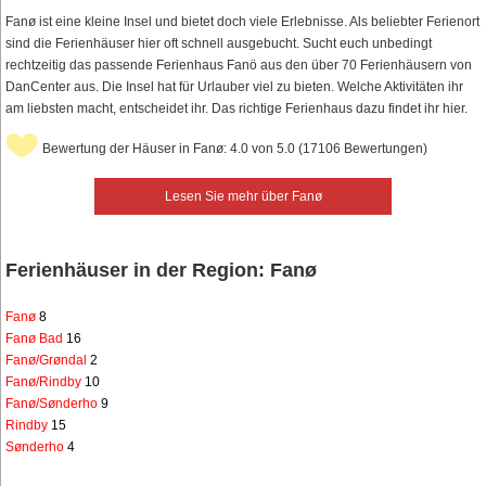
Fanø ist eine kleine Insel und bietet doch viele Erlebnisse. Als beliebter Ferienort
sind die Ferienhäuser hier oft schnell ausgebucht. Sucht euch unbedingt
rechtzeitig das passende Ferienhaus Fanö aus den über 70 Ferienhäusern von
DanCenter aus. Die Insel hat für Urlauber viel zu bieten. Welche Aktivitäten ihr
am liebsten macht, entscheidet ihr. Das richtige Ferienhaus dazu findet ihr hier.
Bewertung der Häuser in Fanø: 4.0 von 5.0 (17106 Bewertungen)
Lesen Sie mehr über Fanø
Ferienhäuser in der Region: Fanø
Fanø
8
Fanø Bad
16
Fanø/Grøndal
2
Fanø/Rindby
10
Fanø/Sønderho
9
Rindby
15
Sønderho
4