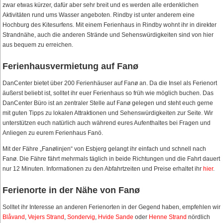
zwar etwas kürzer, dafür aber sehr breit und es werden alle erdenklichen
Aktivitäten rund ums Wasser angeboten. Rindby ist unter anderem eine
Hochburg des Kitesurfens. Mit einem Ferienhaus in Rindby wohnt ihr in direkter
Strandnähe, auch die anderen Strände und Sehenswürdigkeiten sind von hier
aus bequem zu erreichen.
Ferienhausvermietung auf Fanø
DanCenter bietet über 200 Ferienhäuser auf Fanø an. Da die Insel als Ferienort
äußerst beliebt ist, solltet ihr euer Ferienhaus so früh wie möglich buchen. Das
DanCenter Büro ist an zentraler Stelle auf Fanø gelegen und steht euch gerne
mit guten Tipps zu lokalen Attraktionen und Sehenswürdigkeiten zur Seite. Wir
unterstützen euch natürlich auch während eures Aufenthaltes bei Fragen und
Anliegen zu eurem Ferienhaus Fanö.
Mit der Fähre „Fanølinjen“ von Esbjerg gelangt ihr einfach und schnell nach
Fanø. Die Fähre fährt mehrmals täglich in beide Richtungen und die Fahrt dauert
nur 12 Minuten. Informationen zu den Abfahrtzeiten und Preise erhaltet ihr
hier
.
Ferienorte in der Nähe von Fanø
Solltet ihr Interesse an anderen Ferienorten in der Gegend haben, empfehlen wir
Blåvand
,
Vejers Strand
,
Sondervig
,
Hvide Sande
oder
Henne Strand
nördlich