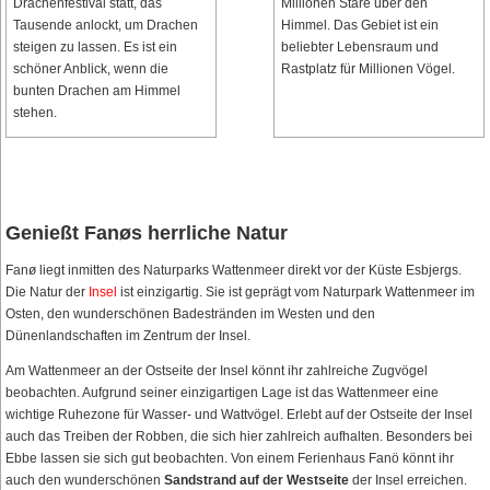
Drachenfestival statt, das
Millionen Stare über den
Tausende anlockt, um Drachen
Himmel. Das Gebiet ist ein
steigen zu lassen. Es ist ein
beliebter Lebensraum und
schöner Anblick, wenn die
Rastplatz für Millionen Vögel.
bunten Drachen am Himmel
stehen.
Genießt Fanøs herrliche Natur
Fanø liegt inmitten des Naturparks Wattenmeer direkt vor der Küste Esbjergs.
Die Natur der
Insel
ist einzigartig. Sie ist geprägt vom Naturpark Wattenmeer im
Osten, den wunderschönen Badestränden im Westen und den
Dünenlandschaften im Zentrum der Insel.
Am Wattenmeer an der Ostseite der Insel könnt ihr zahlreiche Zugvögel
beobachten. Aufgrund seiner einzigartigen Lage ist das Wattenmeer eine
wichtige Ruhezone für Wasser- und Wattvögel. Erlebt auf der Ostseite der Insel
auch das Treiben der Robben, die sich hier zahlreich aufhalten. Besonders bei
Ebbe lassen sie sich gut beobachten. Von einem Ferienhaus Fanö könnt ihr
auch den wunderschönen
Sandstrand auf der Westseite
der Insel erreichen.