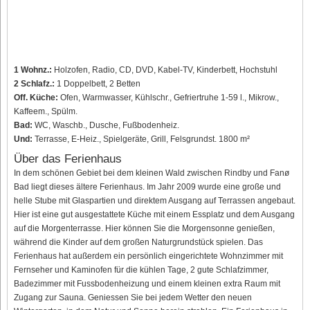
1 Wohnz.:
Holzofen, Radio, CD, DVD, Kabel-TV, Kinderbett, Hochstuhl
2 Schlafz.:
1 Doppelbett, 2 Betten
Off. Küche:
Ofen, Warmwasser, Kühlschr., Gefriertruhe 1-59 l., Mikrow.,
Kaffeem., Spülm.
Bad:
WC, Waschb., Dusche, Fußbodenheiz.
Und:
Terrasse, E-Heiz., Spielgeräte, Grill, Felsgrundst. 1800 m²
Über das Ferienhaus
In dem schönen Gebiet bei dem kleinen Wald zwischen Rindby und Fanø
Bad liegt dieses ältere Ferienhaus. Im Jahr 2009 wurde eine große und
helle Stube mit Glaspartien und direktem Ausgang auf Terrassen angebaut.
Hier ist eine gut ausgestattete Küche mit einem Essplatz und dem Ausgang
auf die Morgenterrasse. Hier können Sie die Morgensonne genießen,
während die Kinder auf dem großen Naturgrundstück spielen. Das
Ferienhaus hat außerdem ein persönlich eingerichtete Wohnzimmer mit
Fernseher und Kaminofen für die kühlen Tage, 2 gute Schlafzimmer,
Badezimmer mit Fussbodenheizung und einem kleinen extra Raum mit
Zugang zur Sauna. Geniessen Sie bei jedem Wetter den neuen