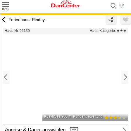
×
Menü
Suchen
Ferienhaus: Rindby
Urlaubsziele
Haus-Nr. 06130
Haus-Kategorie:
★★★
Weitere Urlaubsziele
Angebote
Inspiration
Kontakt
Gut zu wissen
Login
Küste/See 900 m
Kundenbewertung
Anreise & Dauer auswählen