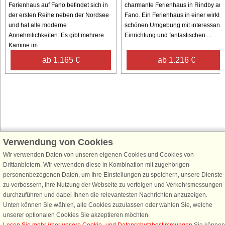
Ferienhaus auf Fanö befindet sich in
charmante Ferienhaus in Rindby auf
der ersten Reihe neben der Nordsee
Fano. Ein Ferienhaus in einer wirklic
und hat alle moderne
schönen Umgebung mit interessante
Annehmlichkeiten. Es gibt mehrere
Einrichtung und fantastischen ...
Kamine im ...
ab 1.165 €
ab 1.216 €
Verwendung von Cookies
Schließen Sie sich 100.000 Ferienhaus-Fans an
Wir verwenden Daten von unseren eigenen Cookies und Cookies von
Erhalten Sie einen
Willkommensgutschein von 25 €
für Ihren nächsten
Drittanbietern. Wir verwenden diese in Kombination mit zugehörigen
Ferienhausurlaub - melden Sie sich einfach für den DanCenter Newsletter
personenbezogenen Daten, um Ihre Einstellungen zu speichern, unsere Dienste
an. Verpassen Sie nie wieder exklusive Angebote, Gewinnspiele und
zu verbessern, Ihre Nutzung der Webseite zu verfolgen und Verkehrsmessungen
Urlaubstipps!
durchzuführen und dabei Ihnen die relevantesten Nachrichten anzuzeigen.
Unten können Sie wählen, alle Cookies zuzulassen oder wählen Sie, welche
unserer optionalen Cookies Sie akzeptieren möchten.