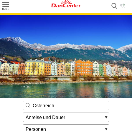
×
Menü
Suchen
Urlaubsziele
Weitere Urlaubsziele
Angebote
Inspiration
Kontakt
Gut zu wissen
Login
Österreich
Anreise und Dauer
Personen