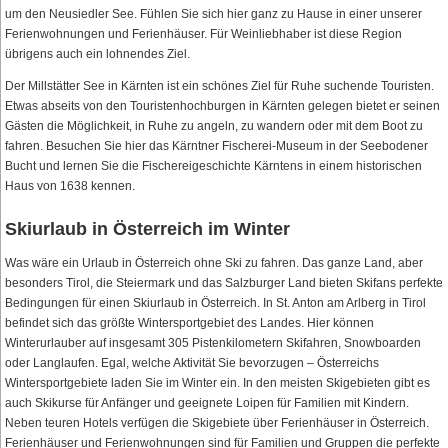
um den Neusiedler See. Fühlen Sie sich hier ganz zu Hause in einer unserer
Ferienwohnungen und Ferienhäuser. Für Weinliebhaber ist diese Region
übrigens auch ein lohnendes Ziel.
Der Millstätter See in Kärnten ist ein schönes Ziel für Ruhe suchende Touristen.
Etwas abseits von den Touristenhochburgen in Kärnten gelegen bietet er seinen
Gästen die Möglichkeit, in Ruhe zu angeln, zu wandern oder mit dem Boot zu
fahren. Besuchen Sie hier das Kärntner Fischerei-Museum in der Seebodener
Bucht und lernen Sie die Fischereigeschichte Kärntens in einem historischen
Haus von 1638 kennen.
Skiurlaub in Österreich im Winter
Was wäre ein Urlaub in Österreich ohne Ski zu fahren. Das ganze Land, aber
besonders Tirol, die Steiermark und das Salzburger Land bieten Skifans perfekte
Bedingungen für einen Skiurlaub in Österreich. In St. Anton am Arlberg in Tirol
befindet sich das größte Wintersportgebiet des Landes. Hier können
Winterurlauber auf insgesamt 305 Pistenkilometern Skifahren, Snowboarden
oder Langlaufen. Egal, welche Aktivität Sie bevorzugen – Österreichs
Wintersportgebiete laden Sie im Winter ein. In den meisten Skigebieten gibt es
auch Skikurse für Anfänger und geeignete Loipen für Familien mit Kindern.
Neben teuren Hotels verfügen die Skigebiete über Ferienhäuser in Österreich.
Ferienhäuser und Ferienwohnungen sind für Familien und Gruppen die perfekte