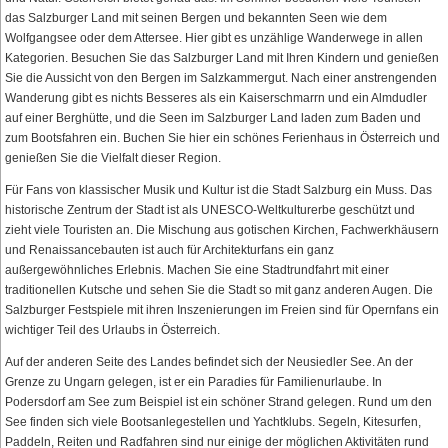
das Salzburger Land mit seinen Bergen und bekannten Seen wie dem
Wolfgangsee oder dem Attersee. Hier gibt es unzählige Wanderwege in allen
Kategorien. Besuchen Sie das Salzburger Land mit Ihren Kindern und genießen
Sie die Aussicht von den Bergen im Salzkammergut. Nach einer anstrengenden
Wanderung gibt es nichts Besseres als ein Kaiserschmarrn und ein Almdudler
auf einer Berghütte, und die Seen im Salzburger Land laden zum Baden und
zum Bootsfahren ein. Buchen Sie hier ein schönes Ferienhaus in Österreich und
genießen Sie die Vielfalt dieser Region.
Für Fans von klassischer Musik und Kultur ist die Stadt Salzburg ein Muss. Das
historische Zentrum der Stadt ist als UNESCO-Weltkulturerbe geschützt und
zieht viele Touristen an. Die Mischung aus gotischen Kirchen, Fachwerkhäusern
und Renaissancebauten ist auch für Architekturfans ein ganz
außergewöhnliches Erlebnis. Machen Sie eine Stadtrundfahrt mit einer
traditionellen Kutsche und sehen Sie die Stadt so mit ganz anderen Augen. Die
Salzburger Festspiele mit ihren Inszenierungen im Freien sind für Opernfans ein
wichtiger Teil des Urlaubs in Österreich.
Auf der anderen Seite des Landes befindet sich der Neusiedler See. An der
Grenze zu Ungarn gelegen, ist er ein Paradies für Familienurlaube. In
Podersdorf am See zum Beispiel ist ein schöner Strand gelegen. Rund um den
See finden sich viele Bootsanlegestellen und Yachtklubs. Segeln, Kitesurfen,
Paddeln, Reiten und Radfahren sind nur einige der möglichen Aktivitäten rund