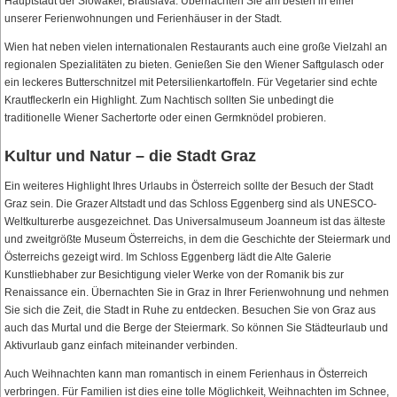
Hauptstadt der Slowakei, Bratislava. Übernachten Sie am besten in einer
unserer Ferienwohnungen und Ferienhäuser in der Stadt.
Wien hat neben vielen internationalen Restaurants auch eine große Vielzahl an
regionalen Spezialitäten zu bieten. Genießen Sie den Wiener Saftgulasch oder
ein leckeres Butterschnitzel mit Petersilienkartoffeln. Für Vegetarier sind echte
Krautfleckerln ein Highlight. Zum Nachtisch sollten Sie unbedingt die
traditionelle Wiener Sachertorte oder einen Germknödel probieren.
Kultur und Natur – die Stadt Graz
Ein weiteres Highlight Ihres Urlaubs in Österreich sollte der Besuch der Stadt
Graz sein. Die Grazer Altstadt und das Schloss Eggenberg sind als UNESCO-
Weltkulturerbe ausgezeichnet. Das Universalmuseum Joanneum ist das älteste
und zweitgrößte Museum Österreichs, in dem die Geschichte der Steiermark und
Österreichs gezeigt wird. Im Schloss Eggenberg lädt die Alte Galerie
Kunstliebhaber zur Besichtigung vieler Werke von der Romanik bis zur
Renaissance ein. Übernachten Sie in Graz in Ihrer Ferienwohnung und nehmen
Sie sich die Zeit, die Stadt in Ruhe zu entdecken. Besuchen Sie von Graz aus
auch das Murtal und die Berge der Steiermark. So können Sie Städteurlaub und
Aktivurlaub ganz einfach miteinander verbinden.
Auch Weihnachten kann man romantisch in einem Ferienhaus in Österreich
verbringen. Für Familien ist dies eine tolle Möglichkeit, Weihnachten im Schnee,