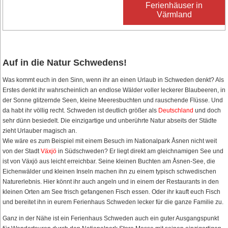
Ferienhäuser in
Värmland
Auf in die Natur Schwedens!
Was kommt euch in den Sinn, wenn ihr an einen Urlaub in Schweden denkt? Als
Erstes denkt ihr wahrscheinlich an endlose Wälder voller leckerer Blaubeeren, in
der Sonne glitzernde Seen, kleine Meeresbuchten und rauschende Flüsse. Und
da habt ihr völlig recht. Schweden ist deutlich größer als
Deutschland
und doch
sehr dünn besiedelt. Die einzigartige und unberührte Natur abseits der Städte
zieht Urlauber magisch an.
Wie wäre es zum Beispiel mit einem Besuch im Nationalpark Åsnen nicht weit
von der Stadt
Växjö
in Südschweden? Er liegt direkt am gleichnamigen See und
ist von Växjö aus leicht erreichbar. Seine kleinen Buchten am Åsnen-See, die
Eichenwälder und kleinen Inseln machen ihn zu einem typisch schwedischen
Naturerlebnis. Hier könnt ihr auch angeln und in einem der Restaurants in den
kleinen Orten am See frisch gefangenen Fisch essen. Oder ihr kauft euch Fisch
und bereitet ihn in eurem Ferienhaus Schweden lecker für die ganze Familie zu.
Ganz in der Nähe ist ein Ferienhaus Schweden auch ein guter Ausgangspunkt