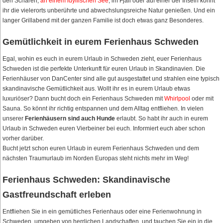
den Schären,
an einem idyllischen See
, im Fjäll oder auf einer der Inseln könnt
ihr die vielerorts unberührte und abwechslungsreiche Natur genießen. Und ein
langer Grillabend mit der ganzen Familie ist doch etwas ganz Besonderes.
Gemütlichkeit in eurem Ferienhaus Schweden
Egal, wohin es euch in eurem Urlaub in Schweden zieht, euer Ferienhaus
Schweden ist die perfekte Unterkunft für euren Urlaub in Skandinavien. Die
Ferienhäuser von DanCenter sind alle gut ausgestattet und strahlen eine typisch
skandinavische Gemütlichkeit aus. Wollt ihr es in eurem Urlaub etwas
luxuriöser? Dann bucht doch ein Ferienhaus Schweden mit
Whirlpool
oder mit
Sauna. So könnt ihr richtig entspannen und dem Alltag entfliehen. In vielen
unserer
Ferienhäusern sind auch Hunde
erlaubt. So habt ihr auch in eurem
Urlaub in Schweden euren Vierbeiner bei euch. Informiert euch aber schon
vorher darüber.
Bucht jetzt schon euren Urlaub in eurem Ferienhaus Schweden und dem
nächsten Traumurlaub im Norden Europas steht nichts mehr im Weg!
Ferienhaus Schweden: Skandinavische
Gastfreundschaft erleben
Entfliehen Sie in ein gemütliches Ferienhaus oder eine Ferienwohnung in
Schweden, umgeben von herrlichen Landschaften, und tauchen Sie ein in die