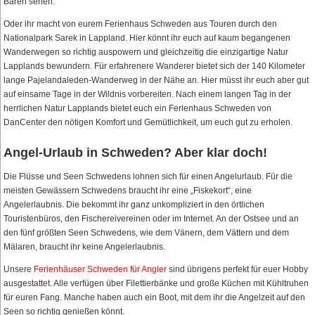
Bären sehen.
Oder ihr macht von eurem Ferienhaus Schweden aus Touren durch den
Nationalpark Sarek in Lappland. Hier könnt ihr euch auf kaum begangenen
Wanderwegen so richtig auspowern und gleichzeitig die einzigartige Natur
Lapplands bewundern. Für erfahrenere Wanderer bietet sich der 140 Kilometer
lange Pajelandaleden-Wanderweg in der Nähe an. Hier müsst ihr euch aber gut
auf einsame Tage in der Wildnis vorbereiten. Nach einem langen Tag in der
herrlichen Natur Lapplands bietet euch ein Ferienhaus Schweden von
DanCenter den nötigen Komfort und Gemütlichkeit, um euch gut zu erholen.
Angel-Urlaub in Schweden? Aber klar doch!
Die Flüsse und Seen Schwedens lohnen sich für einen Angelurlaub. Für die
meisten Gewässern Schwedens braucht ihr eine „Fiskekort“, eine
Angelerlaubnis. Die bekommt ihr ganz unkompliziert in den örtlichen
Touristenbüros, den Fischereivereinen oder im Internet. An der Ostsee und an
den fünf größten Seen Schwedens, wie dem Vänern, dem Vättern und dem
Mälaren, braucht ihr keine Angelerlaubnis.
Unsere
Ferienhäuser Schweden für Angler
sind übrigens perfekt für euer Hobby
ausgestattet. Alle verfügen über Filettierbänke und große Küchen mit Kühltruhen
für euren Fang. Manche haben auch ein Boot, mit dem ihr die Angelzeit auf den
Seen so richtig genießen könnt.