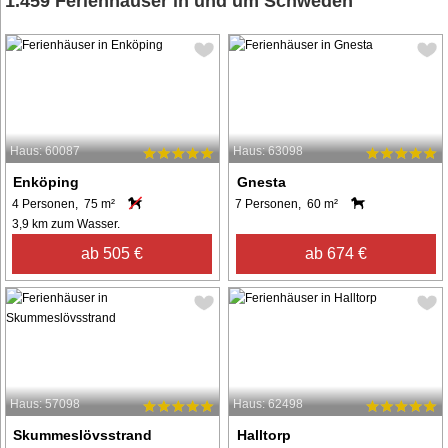
1.459 Ferienhäuser in und um Schweden
Haus: 60087
Haus: 63098
Enköping
Gnesta
4 Personen, 75 m²
7 Personen, 60 m²
3,9 km zum Wasser.
ab 505 €
ab 674 €
Haus: 57098
Haus: 62498
Skummeslövsstrand
Halltorp