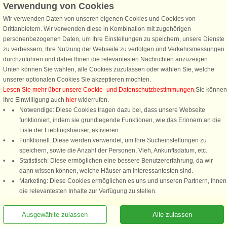
passende Ferienhaus für Familien, Gruppen und Urlaub mit Hund in den
Verwendung von Cookies
schönsten Regionen Schwedens.
Wir verwenden Daten von unseren eigenen Cookies und Cookies von
Drittanbietern. Wir verwenden diese in Kombination mit zugehörigen
Ferienhaus am See in Schweden
personenbezogenen Daten, um Ihre Einstellungen zu speichern, unsere Dienste
Ferienhaus in Småland
zu verbessern, Ihre Nutzung der Webseite zu verfolgen und Verkehrsmessungen
Ferienhaus auf Gotland
durchzuführen und dabei Ihnen die relevantesten Nachrichten anzuzeigen.
Ferienhaus in Halland
Unten können Sie wählen, alle Cookies zuzulassen oder wählen Sie, welche
Ferienhaus in Dalsland
unserer optionalen Cookies Sie akzeptieren möchten.
Ferienhaus in Bohuslän
Lesen Sie mehr über unsere Cookie- und Datenschutzbestimmungen
.Sie können
Ferienhaus in Dalarna
Ihre Einwilligung auch
hier
widerrufen.
Ferienhaus auf Öland
Notwendige: Diese Cookies tragen dazu bei, dass unsere Webseite
Ferienhaus in Blekinge
funktioniert, indem sie grundlegende Funktionen, wie das Erinnern an die
Angelurlaub in Schweden
Liste der Lieblingshäuser, aktivieren.
Ferienhaus in Unnaryd, Halland
Funktionell: Diese werden verwendet, um Ihre Sucheinstellungen zu
speichern, sowie die Anzahl der Personen, Vieh, Ankunftsdatum, etc.
Fragen und Antworten zu Schweden
Statistisch: Diese ermöglichen eine bessere Benutzererfahrung, da wir
Hier haben wir einige der Fragen gesammelt, die unsere Gäste am meisten
dann wissen können, welche Häuser am interessantesten sind.
beschäftigen.
Marketing: Diese Cookies ermöglichen es uns und unseren Partnern, Ihnen
die relevantesten Inhalte zur Verfügung zu stellen.
Wie viele Ferienhäuser bietet DanCenter in Schweden an?
Ausgewählte zulassen
Alle zulassen