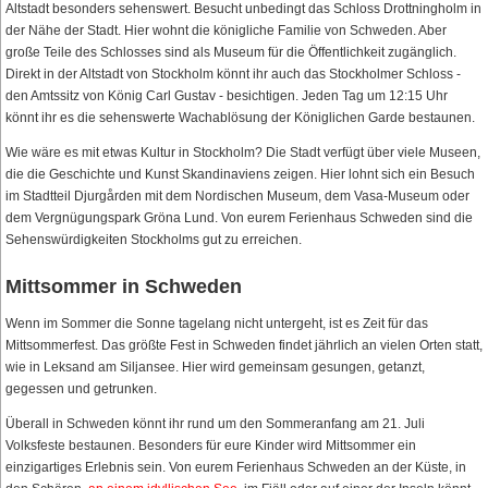
Altstadt besonders sehenswert. Besucht unbedingt das Schloss Drottningholm in
der Nähe der Stadt. Hier wohnt die königliche Familie von Schweden. Aber
große Teile des Schlosses sind als Museum für die Öffentlichkeit zugänglich.
Direkt in der Altstadt von Stockholm könnt ihr auch das Stockholmer Schloss -
den Amtssitz von König Carl Gustav - besichtigen. Jeden Tag um 12:15 Uhr
könnt ihr es die sehenswerte Wachablösung der Königlichen Garde bestaunen.
Wie wäre es mit etwas Kultur in Stockholm? Die Stadt verfügt über viele Museen,
die die Geschichte und Kunst Skandinaviens zeigen. Hier lohnt sich ein Besuch
im Stadtteil Djurgården mit dem Nordischen Museum, dem Vasa-Museum oder
dem Vergnügungspark Gröna Lund. Von eurem Ferienhaus Schweden sind die
Sehenswürdigkeiten Stockholms gut zu erreichen.
Mittsommer in Schweden
Wenn im Sommer die Sonne tagelang nicht untergeht, ist es Zeit für das
Mittsommerfest. Das größte Fest in Schweden findet jährlich an vielen Orten statt,
wie in Leksand am Siljansee. Hier wird gemeinsam gesungen, getanzt,
gegessen und getrunken.
Überall in Schweden könnt ihr rund um den Sommeranfang am 21. Juli
Volksfeste bestaunen. Besonders für eure Kinder wird Mittsommer ein
einzigartiges Erlebnis sein. Von eurem Ferienhaus Schweden an der Küste, in