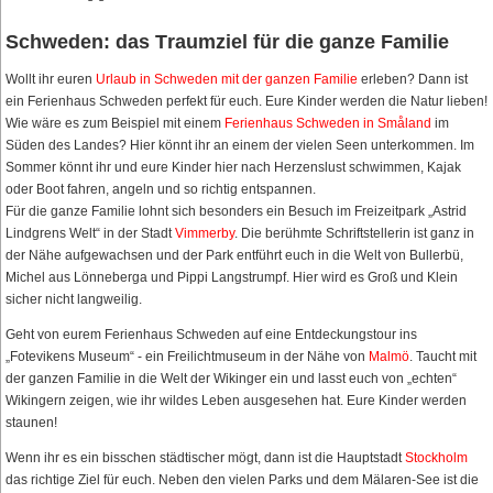
Schweden: das Traumziel für die ganze Familie
Wollt ihr euren
Urlaub in Schweden mit der ganzen Familie
erleben? Dann ist
ein Ferienhaus Schweden perfekt für euch. Eure Kinder werden die Natur lieben!
Wie wäre es zum Beispiel mit einem
Ferienhaus Schweden in Småland
im
Süden des Landes? Hier könnt ihr an einem der vielen Seen unterkommen. Im
Sommer könnt ihr und eure Kinder hier nach Herzenslust schwimmen, Kajak
oder Boot fahren, angeln und so richtig entspannen.
Für die ganze Familie lohnt sich besonders ein Besuch im Freizeitpark „Astrid
Lindgrens Welt“ in der Stadt
Vimmerby
. Die berühmte Schriftstellerin ist ganz in
der Nähe aufgewachsen und der Park entführt euch in die Welt von Bullerbü,
Michel aus Lönneberga und Pippi Langstrumpf. Hier wird es Groß und Klein
sicher nicht langweilig.
Geht von eurem Ferienhaus Schweden auf eine Entdeckungstour ins
„Fotevikens Museum“ - ein Freilichtmuseum in der Nähe von
Malmö
. Taucht mit
der ganzen Familie in die Welt der Wikinger ein und lasst euch von „echten“
Wikingern zeigen, wie ihr wildes Leben ausgesehen hat. Eure Kinder werden
staunen!
Wenn ihr es ein bisschen städtischer mögt, dann ist die Hauptstadt
Stockholm
das richtige Ziel für euch. Neben den vielen Parks und dem Mälaren-See ist die