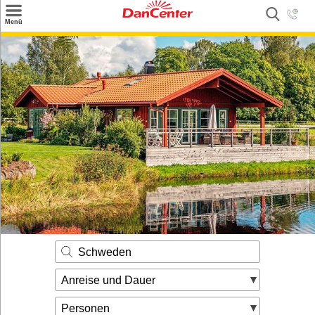
×
Menü
Suchen
Urlaubsziele
Weitere Urlaubsziele
Angebote
Inspiration
Kontakt
Gut zu wissen
Login
Schweden
Anreise und Dauer
Personen