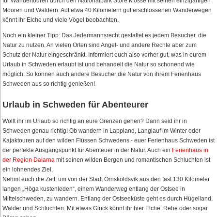
für Wandertouren durch den Nationalpark Store Mosse mit seinen einzigartigen
Mooren und Wäldern. Auf etwa 40 Kilometern gut erschlossenen Wanderwegen
könnt ihr Elche und viele Vögel beobachten.
Noch ein kleiner Tipp: Das Jedermannsrecht gestattet es jedem Besucher, die
Natur zu nutzen. An vielen Orten sind Angel- und andere Rechte aber zum
Schutz der Natur eingeschränkt. Informiert euch also vorher gut, was in eurem
Urlaub in Schweden erlaubt ist und behandelt die Natur so schonend wie
möglich. So können auch andere Besucher die Natur von ihrem Ferienhaus
Schweden aus so richtig genießen!
Urlaub in Schweden für Abenteurer
Wollt ihr im Urlaub so richtig an eure Grenzen gehen? Dann seid ihr in
Schweden genau richtig! Ob wandern in Lappland, Langlauf im Winter oder
Kajaktouren auf den wilden Flüssen Schwedens - euer Ferienhaus Schweden ist
der perfekte Ausgangspunkt für Abenteuer in der Natur. Auch ein
Ferienhaus in
der Region Dalarna
mit seinen wilden Bergen und romantischen Schluchten ist
ein lohnendes Ziel.
Nehmt euch die Zeit, um von der Stadt Örnsköldsvik aus den fast 130 Kilometer
langen „Höga kustenleden“, einem Wanderweg entlang der Ostsee in
Mittelschweden, zu wandern. Entlang der Ostseeküste geht es durch Hügelland,
Wälder und Schluchten. Mit etwas Glück könnt ihr hier Elche, Rehe oder sogar