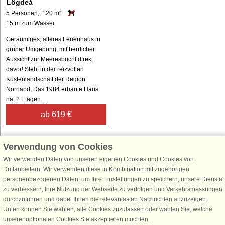
Lögdeå
5 Personen, 120 m²
15 m zum Wasser.
Geräumiges, älteres Ferienhaus in
grüner Umgebung, mit herrlicher
Aussicht zur Meeresbucht direkt
davor! Steht in der reizvollen
Küstenlandschaft der Region
Norrland. Das 1984 erbaute Haus
hat 2 Etagen ...
ab 619 €
Verwendung von Cookies
Wir verwenden Daten von unseren eigenen Cookies und Cookies von
Schließen Sie sich 100.000 Ferienhaus-Fans an
Drittanbietern. Wir verwenden diese in Kombination mit zugehörigen
personenbezogenen Daten, um Ihre Einstellungen zu speichern, unsere Dienste
Erhalten Sie einen
Willkommensgutschein von 25 €
für Ihren nächsten
zu verbessern, Ihre Nutzung der Webseite zu verfolgen und Verkehrsmessungen
Ferienhausurlaub - melden Sie sich einfach für den DanCenter Newsletter
durchzuführen und dabei Ihnen die relevantesten Nachrichten anzuzeigen.
an. Verpassen Sie nie wieder exklusive Angebote, Gewinnspiele und
Unten können Sie wählen, alle Cookies zuzulassen oder wählen Sie, welche
Urlaubstipps!
unserer optionalen Cookies Sie akzeptieren möchten.