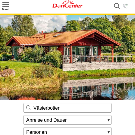
×
Menü
Suchen
Urlaubsziele
Weitere Urlaubsziele
Angebote
Inspiration
Kontakt
Gut zu wissen
Login
Västerbotten
Anreise und Dauer
Personen