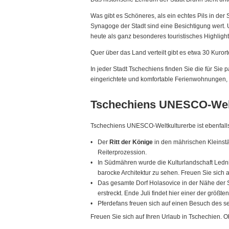
Was gibt es Schöneres, als ein echtes Pils in de
Synagoge der Stadt sind eine Besichtigung wert. U
heute als ganz besonderes touristisches Highlight
Quer über das Land verteilt gibt es etwa 30 Kurort
In jeder Stadt Tschechiens finden Sie die für S
eingerichtete und komfortable Ferienwohnungen, 
Tschechiens UNESCO-Welt
Tschechiens UNESCO-Weltkulturerbe ist ebenfalls
Der
Ritt der Könige
in den mährischen Kleinstä
Reiterprozession.
In Südmähren wurde die Kulturlandschaft Lednic
barocke Architektur zu sehen. Freuen Sie sich
Das gesamte Dorf Holasovice in der Nähe der St
erstreckt. Ende Juli findet hier einer der größt
Pferdefans freuen sich auf einen Besuch des s
Freuen Sie sich auf Ihren Urlaub in Tschechien. O