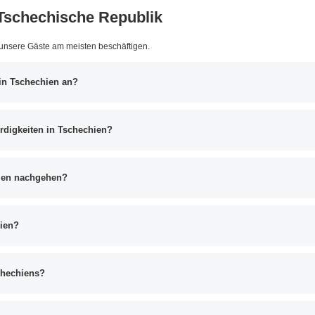
Tschechische Republik
 unsere Gäste am meisten beschäftigen.
 in Tschechien an?
rdigkeiten in Tschechien?
hien nachgehen?
ien?
chechiens?