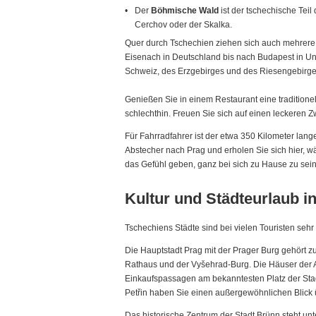
Der
Böhmische Wald
ist der tschechische Tei
Cerchov oder der Skalka.
Quer durch Tschechien ziehen sich auch mehrere
Eisenach in Deutschland bis nach Budapest in Un
Schweiz, des Erzgebirges und des Riesengebirge
Genießen Sie in einem Restaurant eine tradition
schlechthin. Freuen Sie sich auf einen leckeren Z
Für Fahrradfahrer ist der etwa 350 Kilometer lan
Abstecher nach Prag und erholen Sie sich hier, 
das Gefühl geben, ganz bei sich zu Hause zu sein
Kultur und Städteurlaub i
Tschechiens Städte sind bei vielen Touristen seh
Die Hauptstadt Prag mit der Prager Burg gehört zu
Rathaus und der Vyšehrad-Burg. Die Häuser der Alt
Einkaufspassagen am bekanntesten Platz der Stad
Petřin haben Sie einen außergewöhnlichen Blick ü
Das historische Zentrum der Stadt Brünn steht un