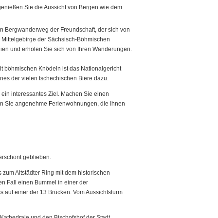
genießen Sie die Aussicht von Bergen wie dem
n Bergwanderweg der Freundschaft, der sich von
n Mittelgebirge der Sächsisch-Böhmischen
ien und erholen Sie sich von Ihren Wanderungen.
t böhmischen Knödeln ist das Nationalgericht
ines der vielen tschechischen Biere dazu.
ein interessantes Ziel. Machen Sie einen
inden Sie angenehme Ferienwohnungen, die Ihnen
erschont geblieben.
s zum Altstädter Ring mit dem historischen
en Fall einen Bummel in einer der
s auf einer der 13 Brücken. Vom Aussichtsturm
 Kathedrale und den Bischofshof der Stadt.