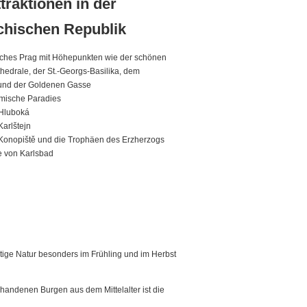
traktionen in der
chischen Republik
iches Prag mit Höhepunkten wie der schönen
thedrale, der St.-Georgs-Basilika, dem
 und der Goldenen Gasse
mische Paradies
 Hluboká
Karlštejn
Konopiště und die Trophäen des Erzherzogs
e von Karlsbad
rtige Natur besonders im Frühling und im Herbst
orhandenen Burgen aus dem Mittelalter ist die