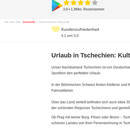
3,9 • 1,9Mio. Rezensionen
Sie sind hier:
Startseite
> Tschechische Republik
Kundenzufriedenheit
4,1 von 5,0
Urlaub in Tschechien: Kult
Unser Nachbarland Tschechien ist von Deutschland
Sportlern den perfekten Urlaub.
In der Böhmischen Schweiz finden Kletterer und 
Fahrradfahrer.
Über das Land verteilt befinden sich auch etwa 3
der schönsten Regionen Tschechiens und genieß
Ob Prag mit seiner Burg, Pilsen oder Brünn – Tsch
schönen Landes von Ihrer Ferienwohnung in Tsch