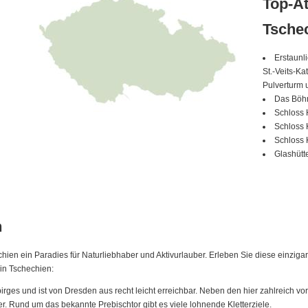
Top-At
Tsche
Erstaunl
St.-Veits-Ka
Pulverturm
Das Böh
Schloss
Schloss 
Schloss 
Glashütt
n
hien ein Paradies für Naturliebhaber und Aktivurlauber. Erleben Sie diese einziga
in Tschechien:
birges und ist von Dresden aus recht leicht erreichbar. Neben den hier zahlreich v
. Rund um das bekannte Prebischtor gibt es viele lohnende Kletterziele.