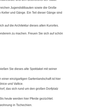
lreichen Jugendstilbauten sowie die Große
en Keller und Gänge. Ein Teil dieser Gänge sind
ch auf die Architektur dieses alten Kurortes.
sonderem zu machen. Freuen Sie sich auf schön
eßen Sie dieses alte Spektakel mit seiner
einer einzigartigen Gartenlandschaft ist hier
nice und Valtice.
Dorf, das sich rund um den großen Dorfplatz
is heute werden hier Pferde gezüchtet.
enwohnung in Tschechien.