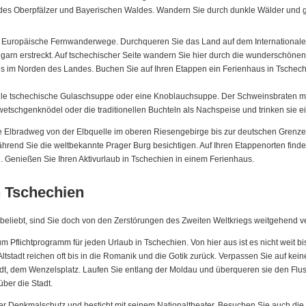
l des Oberpfälzer und Bayerischen Waldes. Wandern Sie durch dunkle Wälder und 
 Europäische Fernwanderwege. Durchqueren Sie das Land auf dem Internationale
garn erstreckt. Auf tschechischer Seite wandern Sie hier durch die wunderschöne
s im Norden des Landes. Buchen Sie auf Ihren Etappen ein Ferienhaus in Tschech
elle tschechische Gulaschsuppe oder eine Knoblauchsuppe. Der Schweinsbraten mi
wetschgenknödel oder die traditionellen Buchteln als Nachspeise und trinken sie e
ge Elbradweg von der Elbquelle im oberen Riesengebirge bis zur deutschen Grenze 
während Sie die weltbekannte Prager Burg besichtigen. Auf Ihren Etappenorten f
. Genießen Sie Ihren Aktivurlaub in Tschechien in einem Ferienhaus.
n Tschechien
r beliebt, sind Sie doch von den Zerstörungen des Zweiten Weltkriegs weitgehend v
m Pflichtprogramm für jeden Urlaub in Tschechien. Von hier aus ist es nicht weit bi
stadt reichen oft bis in die Romanik und die Gotik zurück. Verpassen Sie auf kein
t, dem Wenzelsplatz. Laufen Sie entlang der Moldau und überqueren sie den Flus
ber die Stadt.
ter Denkmalschutz und besticht mit seinem Nationaltheater. Besuchen Sie auch die