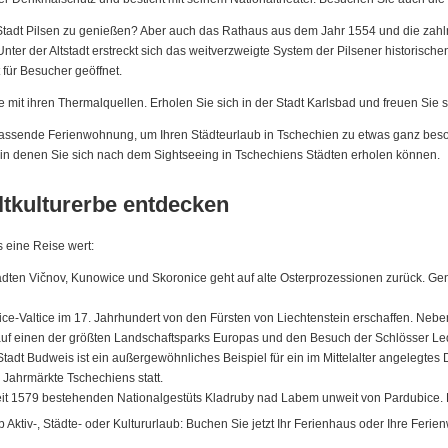
r Stadt Pilsen zu genießen? Aber auch das Rathaus aus dem Jahr 1554 und die zah
nter der Altstadt erstreckt sich das weitverzweigte System der Pilsener historisch
 für Besucher geöffnet.
e mit ihren Thermalquellen. Erholen Sie sich in der Stadt Karlsbad und freuen Sie si
ie passende Ferienwohnung, um Ihren Städteurlaub in Tschechien zu etwas ganz be
in denen Sie sich nach dem Sightseeing in Tschechiens Städten erholen können.
kulturerbe entdecken
 eine Reise wert:
dten Vičnov, Kunowice und Skoronice geht auf alte Osterprozessionen zurück. Geni
e-Valtice im 17. Jahrhundert von den Fürsten von Liechtenstein erschaffen. Neben 
 auf einen der größten Landschaftsparks Europas und den Besuch der Schlösser Led
adt Budweis ist ein außergewöhnliches Beispiel für ein im Mittelalter angelegtes 
en Jahrmärkte Tschechiens statt.
eit 1579 bestehenden Nationalgestüts Kladruby nad Labem unweit von Pardubice. B
b Aktiv-, Städte- oder Kultururlaub: Buchen Sie jetzt Ihr Ferienhaus oder Ihre Feri