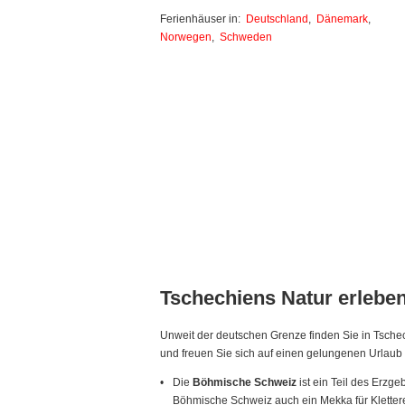
Ferienhäuser in:
Deutschland
,
Dänemark
,
Norwegen
,
Schweden
Tschechiens Natur erlebe
Unweit der deutschen Grenze finden Sie in Tschec
und freuen Sie sich auf einen gelungenen Urlaub 
Die
Böhmische Schweiz
ist ein Teil des Erzge
Böhmische Schweiz auch ein Mekka für Kletterer