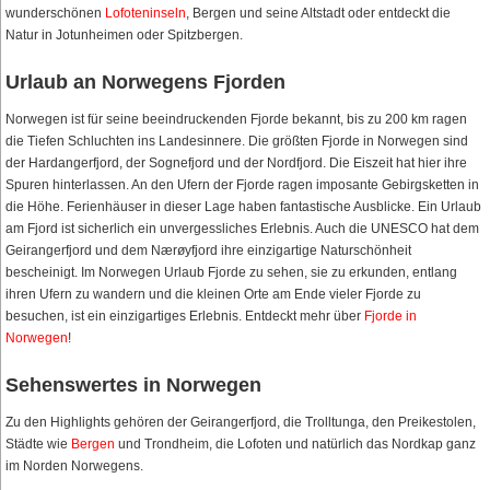
wunderschönen
Lofoteninseln
, Bergen und seine Altstadt oder entdeckt die
Natur in Jotunheimen oder Spitzbergen.
Urlaub an Norwegens Fjorden
Norwegen ist für seine beeindruckenden Fjorde bekannt, bis zu 200 km ragen
die Tiefen Schluchten ins Landesinnere. Die größten Fjorde in Norwegen sind
der Hardangerfjord, der Sognefjord und der Nordfjord. Die Eiszeit hat hier ihre
Spuren hinterlassen. An den Ufern der Fjorde ragen imposante Gebirgsketten in
die Höhe. Ferienhäuser in dieser Lage haben fantastische Ausblicke. Ein Urlaub
am Fjord ist sicherlich ein unvergessliches Erlebnis. Auch die UNESCO hat dem
Geirangerfjord und dem Nærøyfjord ihre einzigartige Naturschönheit
bescheinigt. Im Norwegen Urlaub Fjorde zu sehen, sie zu erkunden, entlang
ihren Ufern zu wandern und die kleinen Orte am Ende vieler Fjorde zu
besuchen, ist ein einzigartiges Erlebnis. Entdeckt mehr über
Fjorde in
Norwegen
!
Sehenswertes in Norwegen
Zu den Highlights gehören der Geirangerfjord, die Trolltunga, den Preikestolen,
Städte wie
Bergen
und Trondheim, die Lofoten und natürlich das Nordkap ganz
im Norden Norwegens.