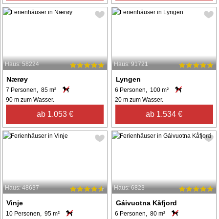
Haus: 58224
Haus: 91721
Nærøy
Lyngen
7 Personen, 85 m²
6 Personen, 100 m²
90 m zum Wasser.
20 m zum Wasser.
ab 1.053 €
ab 1.534 €
Haus: 48637
Haus: 6823
Vinje
Gáivuotna Kåfjord
10 Personen, 95 m²
6 Personen, 80 m²