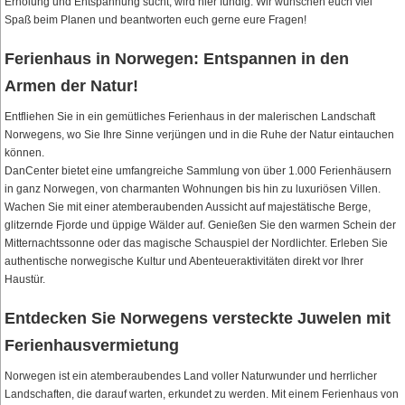
Erholung und Entspannung sucht, wird hier fündig. Wir wünschen euch viel
Spaß beim Planen und beantworten euch gerne eure Fragen!
Ferienhaus in Norwegen: Entspannen in den
Armen der Natur!
Entfliehen Sie in ein gemütliches Ferienhaus in der malerischen Landschaft
Norwegens, wo Sie Ihre Sinne verjüngen und in die Ruhe der Natur eintauchen
können.
DanCenter bietet eine umfangreiche Sammlung von über 1.000 Ferienhäusern
in ganz Norwegen, von charmanten Wohnungen bis hin zu luxuriösen Villen.
Wachen Sie mit einer atemberaubenden Aussicht auf majestätische Berge,
glitzernde Fjorde und üppige Wälder auf. Genießen Sie den warmen Schein der
Mitternachtssonne oder das magische Schauspiel der Nordlichter. Erleben Sie
authentische norwegische Kultur und Abenteueraktivitäten direkt vor Ihrer
Haustür.
Entdecken Sie Norwegens versteckte Juwelen mit
Ferienhausvermietung
Norwegen ist ein atemberaubendes Land voller Naturwunder und herrlicher
Landschaften, die darauf warten, erkundet zu werden. Mit einem Ferienhaus von