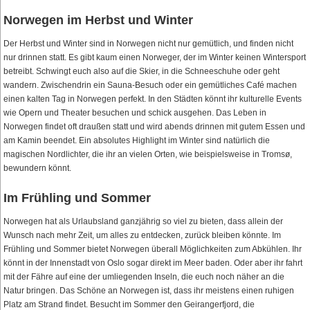
Norwegen im Herbst und Winter
Der Herbst und Winter sind in Norwegen nicht nur gemütlich, und finden nicht
nur drinnen statt. Es gibt kaum einen Norweger, der im Winter keinen Wintersport
betreibt. Schwingt euch also auf die Skier, in die Schneeschuhe oder geht
wandern. Zwischendrin ein Sauna-Besuch oder ein gemütliches Café machen
einen kalten Tag in Norwegen perfekt. In den Städten könnt ihr kulturelle Events
wie Opern und Theater besuchen und schick ausgehen. Das Leben in
Norwegen findet oft draußen statt und wird abends drinnen mit gutem Essen und
am Kamin beendet. Ein absolutes Highlight im Winter sind natürlich die
magischen Nordlichter, die ihr an vielen Orten, wie beispielsweise in Tromsø,
bewundern könnt.
Im Frühling und Sommer
Norwegen hat als Urlaubsland ganzjährig so viel zu bieten, dass allein der
Wunsch nach mehr Zeit, um alles zu entdecken, zurück bleiben könnte. Im
Frühling und Sommer bietet Norwegen überall Möglichkeiten zum Abkühlen. Ihr
könnt in der Innenstadt von Oslo sogar direkt im Meer baden. Oder aber ihr fahrt
mit der Fähre auf eine der umliegenden Inseln, die euch noch näher an die
Natur bringen. Das Schöne an Norwegen ist, dass ihr meistens einen ruhigen
Platz am Strand findet. Besucht im Sommer den Geirangerfjord, die