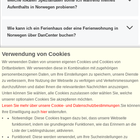
Welche lokalen Spezialitäten sollte ich während meines
Aufenthalts in Norwegen probieren?
Wie kann ich ein Ferienhaus oder eine Ferienwohnung in
Norwegen über DanCenter buchen?
Verwendung von Cookies
Wir verwenden Daten von unseren eigenen Cookies und Cookies von
Schließen Sie sich 100.000 Ferienhaus-Fans an
Drittanbietern. Wir verwenden diese in Kombination mit zugehörigen
personenbezogenen Daten, um Ihre Einstellungen zu speichern, unsere Dienste
Erhalten Sie einen
Willkommensgutschein von 25 €
für Ihren nächsten
zu verbessern, Ihre Nutzung der Webseite zu verfolgen und Verkehrsmessungen
Ferienhausurlaub - melden Sie sich einfach für den DanCenter Newsletter
durchzuführen und dabei Ihnen die relevantesten Nachrichten anzuzeigen.
an. Verpassen Sie nie wieder exklusive Angebote, Gewinnspiele und
Unten können Sie wählen, alle Cookies zuzulassen oder wählen Sie, welche
Urlaubstipps!
unserer optionalen Cookies Sie akzeptieren möchten.
Lesen Sie mehr über unsere Cookie- und Datenschutzbestimmungen
.Sie können
Ihre Einwilligung auch
hier
widerrufen.
Notwendige: Diese Cookies tragen dazu bei, dass unsere Webseite
funktioniert, indem sie grundlegende Funktionen, wie das Erinnern an die
Newsletter abonnieren
Liste der Lieblingshäuser, aktivieren.
Funktionell: Diese werden verwendet, um Ihre Sucheinstellungen zu