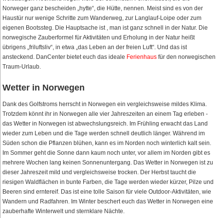
Norweger ganz bescheiden „hytte“, die Hütte, nennen. Meist sind es von der
Haustür nur wenige Schritte zum Wanderweg, zur Langlauf-Loipe oder zum
eigenen Bootssteg. Die Hauptsache ist , man ist ganz schnell in der Natur. Die
norwegische Zauberformel für Aktivitäten und Erholung in der Natur heißt
übrigens „friluftsliv“, in etwa „das Leben an der freien Luft“. Und das ist
ansteckend. DanCenter bietet euch das ideale
Ferienhaus
für den norwegischen
Traum-Urlaub.
Wetter in Norwegen
Dank des Golfstroms herrscht in Norwegen ein vergleichsweise mildes Klima.
Trotzdem könnt ihr in Norwegen alle vier Jahreszeiten an einem Tag erleben -
das Wetter in Norwegen ist abwechslungsreich. Im Frühling erwacht das Land
wieder zum Leben und die Tage werden schnell deutlich länger. Während im
Süden schon die Pflanzen blühen, kann es im Norden noch winterlich kalt sein.
Im Sommer geht die Sonne dann kaum noch unter, vor allem im Norden gibt es
mehrere Wochen lang keinen Sonnenuntergang. Das Wetter in Norwegen ist zu
dieser Jahreszeit mild und vergleichsweise trocken. Der Herbst taucht die
riesigen Waldflächen in bunte Farben, die Tage werden wieder kürzer, Pilze und
Beeren sind erntereif. Das ist eine tolle Saison für viele Outdoor-Aktivitäten, wie
Wandern und Radfahren. Im Winter beschert euch das Wetter in Norwegen eine
zauberhafte Winterwelt und sternklare Nächte.