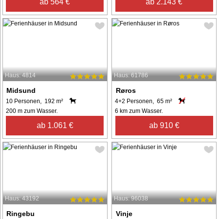
ab 564 €
ab 2.143 €
Haus: 4814
Haus: 61786
Midsund
Røros
10 Personen, 192 m²
4+2 Personen, 65 m²
200 m zum Wasser.
6 km zum Wasser.
ab 1.061 €
ab 910 €
Haus: 43192
Haus: 96038
Ringebu
Vinje