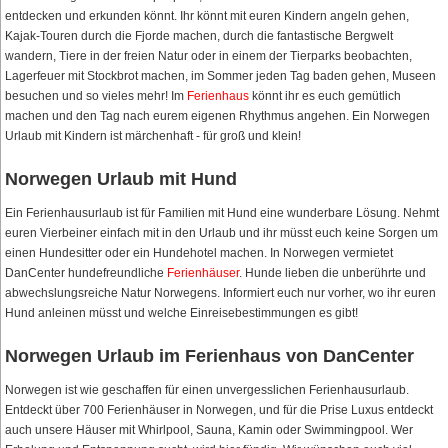
entdecken und erkunden könnt. Ihr könnt mit euren Kindern angeln gehen,
Kajak-Touren durch die Fjorde machen, durch die fantastische Bergwelt
wandern, Tiere in der freien Natur oder in einem der Tierparks beobachten,
Lagerfeuer mit Stockbrot machen, im Sommer jeden Tag baden gehen, Museen
besuchen und so vieles mehr! Im
Ferienhaus
könnt ihr es euch gemütlich
machen und den Tag nach eurem eigenen Rhythmus angehen. Ein Norwegen
Urlaub mit Kindern ist märchenhaft - für groß und klein!
Norwegen Urlaub mit Hund
Ein Ferienhausurlaub ist für Familien mit Hund eine wunderbare Lösung. Nehmt
euren Vierbeiner einfach mit in den Urlaub und ihr müsst euch keine Sorgen um
einen Hundesitter oder ein Hundehotel machen. In Norwegen vermietet
DanCenter hundefreundliche
Ferienhäuser
. Hunde lieben die unberührte und
abwechslungsreiche Natur Norwegens. Informiert euch nur vorher, wo ihr euren
Hund anleinen müsst und welche Einreisebestimmungen es gibt!
Norwegen Urlaub im Ferienhaus von DanCenter
Norwegen ist wie geschaffen für einen unvergesslichen Ferienhausurlaub.
Entdeckt über 700 Ferienhäuser in Norwegen, und für die Prise Luxus entdeckt
auch unsere Häuser mit Whirlpool, Sauna, Kamin oder Swimmingpool. Wer