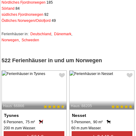
Nördliches Fjordnorwegen
185
Sörland
84
südliches Fjordnorwegen
92
Östliches Norwegen/Oslofjord
49
Ferienhäuser in:
Deutschland
,
Dänemark
,
Norwegen
,
Schweden
522 Ferienhäuser in und um Norwegen
Haus: 66866
Haus: 88205
Tysnes
Nesset
6 Personen, 75 m²
5 Personen, 90 m²
200 m zum Wasser.
60 m zum Wasser.