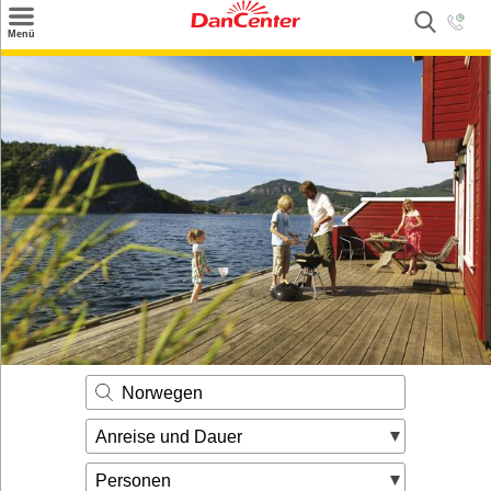
×
Menü
Suchen
Urlaubsziele
Weitere Urlaubsziele
Angebote
Inspiration
Kontakt
Gut zu wissen
Login
Norwegen
Anreise und Dauer
Personen