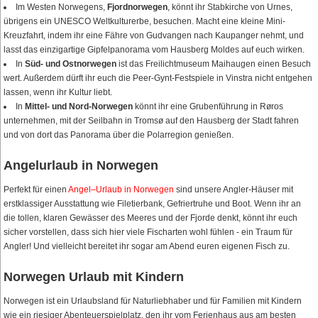
Im Westen Norwegens,
Fjordnorwegen
, könnt ihr Stabkirche von Urnes,
übrigens ein UNESCO Weltkulturerbe, besuchen. Macht eine kleine Mini-
Kreuzfahrt, indem ihr eine Fähre von Gudvangen nach Kaupanger nehmt, und
lasst das einzigartige Gipfelpanorama vom Hausberg Moldes auf euch wirken.
In
Süd- und Ostnorwegen
ist das Freilichtmuseum Maihaugen einen Besuch
wert. Außerdem dürft ihr euch die Peer-Gynt-Festspiele in Vinstra nicht entgehen
lassen, wenn ihr Kultur liebt.
In
Mittel- und Nord-Norwegen
könnt ihr eine Grubenführung in Røros
unternehmen, mit der Seilbahn in Tromsø auf den Hausberg der Stadt fahren
und von dort das Panorama über die Polarregion genießen.
Angelurlaub in Norwegen
Perfekt für einen
Angel–Urlaub in Norwegen
sind unsere Angler-Häuser mit
erstklassiger Ausstattung wie Filetierbank, Gefriertruhe und Boot. Wenn ihr an
die tollen, klaren Gewässer des Meeres und der Fjorde denkt, könnt ihr euch
sicher vorstellen, dass sich hier viele Fischarten wohl fühlen - ein Traum für
Angler! Und vielleicht bereitet ihr sogar am Abend euren eigenen Fisch zu.
Norwegen Urlaub mit Kindern
Norwegen ist ein Urlaubsland für Naturliebhaber und für Familien mit Kindern
wie ein riesiger Abenteuerspielplatz, den ihr vom Ferienhaus aus am besten