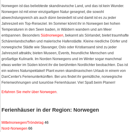
Norwegen ist das beliebteste skandinavische Land, und das ist kein Wunder.
Norwegen ist mit einer einzigartigen Natur gesegnet, die sowohl
abwechslungsreich als auch dünn besiedelt ist und damit ist es zu jeder
Jahreszeit ein Top-Reiseziel. Im Sommer könnt ihr in Norwegen bei hohen
Temperaturen in den Seen baden, in Wäldern wandern und am Meer
entspannen. Besonders
Südnorwegen
, bekannt als Sörlandet, bietet traumhafte
Schärenlandschaften und malerische Hafenstädte. Kleine niedliche Dörfer und
norwegische Städte wie Stavanger, Oslo oder Kristiansand sind zu jeder
Jahreszeit attraktiv, bieten Museen, Events, freundliche Menschen und
großartige Kulinarik. Im Norden Norwegens und im Winter sogar manchmal
etwas weiter im Süden könnt ihr die berühmten Nordlichter beobachten. Das ist
ein wahres Naturspektakel! Plant euren skandinavischen Urlaub in einem von
DanCenter's Ferienunterkünften. Bei uns findet ihr gemütliche, norwegische
Ferienwohnungen und luxuriöse Ferienhäuser. Viel Spaß beim Planen!
Erfahren Sie mehr über Norwegen
.
Ferienhäuser in der Region: Norwegen
Mittelnorwegen/Tröndelag
46
Nord-Norwegen
66