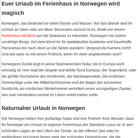
Euer Urlaub im Ferienhaus in Norwegen wird
magisch
Norwegen, das bedeutet vor allem Fjorde und Wasser. Von fast überall seid ihr
schnell an Seen oder am Meer. Besonders reizvoll ist es, direkt von einem
Ferienhaus mit Boot
aus die Gewässer zu erkunden. Norwegen hat zudem
unzählige Berge. Auf viele könnt ihr für spektakuläre Ausblicke und traumhafte
Panoramas bis nach oben an die Spitze wandern. Vergesst die Kamera nicht!
Und wie wäre es mit einem Picknick, wenn ihr oben angekommen seid?
Norwegens Exotik liegt in seiner faszinierenden Natur, die in Europa wohl
einmalig ist. Hier liegt der längste und tiefste Fjord Europas, der Sognefjord, oder
die größte Hochebene des Kontinents, die Hardangervidda. Die endlosen
Sommertage unter der Mitternachtssonne und die Magie des tanzenden
Nordlichts am nördlichen Winterhimmel vermitteln einen einzigartigen Zauber,
den man mindestens einmal im Leben erlebt haben sollte.
Naturnaher Urlaub in Norwegen
Die Norweger lieben ihre großartige Natur und ihre Freiheit. Kein Wunder, dass
für Norweger ein Urlaub im eigenen Ferienhaus der Standard-Luxus ist. In den
schönsten Lagen an den Ufern der Fjorde, an der offenen See oder im
weitläufigen Hochland liegen viele der schönsten Ferienhäuser, die die