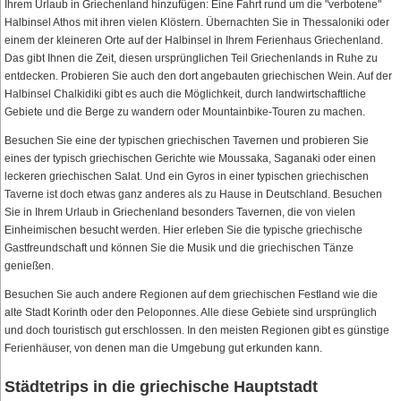
Ihrem Urlaub in Griechenland hinzufügen: Eine Fahrt rund um die "verbotene"
Halbinsel Athos mit ihren vielen Klöstern. Übernachten Sie in Thessaloniki oder
einem der kleineren Orte auf der Halbinsel in Ihrem Ferienhaus Griechenland.
Das gibt Ihnen die Zeit, diesen ursprünglichen Teil Griechenlands in Ruhe zu
entdecken. Probieren Sie auch den dort angebauten griechischen Wein. Auf der
Halbinsel Chalkidiki gibt es auch die Möglichkeit, durch landwirtschaftliche
Gebiete und die Berge zu wandern oder Mountainbike-Touren zu machen.
Besuchen Sie eine der typischen griechischen Tavernen und probieren Sie
eines der typisch griechischen Gerichte wie Moussaka, Saganaki oder einen
leckeren griechischen Salat. Und ein Gyros in einer typischen griechischen
Taverne ist doch etwas ganz anderes als zu Hause in Deutschland. Besuchen
Sie in Ihrem Urlaub in Griechenland besonders Tavernen, die von vielen
Einheimischen besucht werden. Hier erleben Sie die typische griechische
Gastfreundschaft und können Sie die Musik und die griechischen Tänze
genießen.
Besuchen Sie auch andere Regionen auf dem griechischen Festland wie die
alte Stadt Korinth oder den Peloponnes. Alle diese Gebiete sind ursprünglich
und doch touristisch gut erschlossen. In den meisten Regionen gibt es günstige
Ferienhäuser, von denen man die Umgebung gut erkunden kann.
Städtetrips in die griechische Hauptstadt