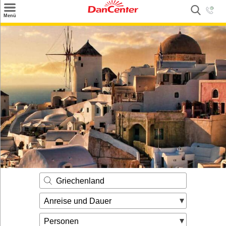
×
Menü
Suchen
Urlaubsziele
Weitere Urlaubsziele
Angebote
Inspiration
Kontakt
Gut zu wissen
Login
Griechenland
Anreise und Dauer
Personen