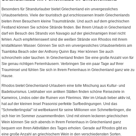
Besonders für Strandurlauber bietet Griechenland ein unvergessliches
Urlaubserlebnis. Viele der touristisch gut erschlossenen Inseln Griechenlands
bieten ihren Besuchern kleine Traumstrände. Und auch auf dem griechischen
Festland können Sie schöne Strände finden. Bei Ihrem Urlaub in Griechenland
darf ein Besuch des Strands von Navagio auf der gleichnamigen Insel nicht
fehlen. Auch empfehlenswert sind die weißen Strände von Rhodos mit ihrem
kristallklaren Wasser. Gönnen Sie sich ein unvergessliches Urlaubserlebnis am
Tsambika Beach oder der Anthony Quinn Bay. Hier können Sie auch
schnorcheln oder tauchen. In Griechenland finden Sie eine große Anzahl von für
Sie genau richtigen Ferienhäusern. Verbringen Sie ein paar Tage auf Ihrer
Trauminsel und fühlen Sie sich in Ihrem Ferienhaus in Griechenland ganz wie zu
Hause.
Rhodos bietet Griechenland-Urlaubern eine tolle Mischung aus Kultur- und
Badetourismus. Liebhaber von antiken Stätten finden schöne Reiseziele in
Kameiros, Lindos oder die Ruinen von Filerimos. Wer im Urlaub lieber aktiv ist,
hat auf der kleinen Insel Prasonisi perfekte Surfbedingungen. Und das
"Schmetterlingstal" ist weltbekannt für seine Millionen von Schmetterlingen, die
sich hier im Sommer zusammenfinden. Und mit einem leckeren griechischen
Wein können Sie sich abends in Ihrem Ferienhaus in Griechenland ganz
bequem von Ihren Aktivitäten des Tages erholen. Gerade auf Rhodos gibt es
eine große Anzahl an griechischem Wein in den verschiedensten Sorten.