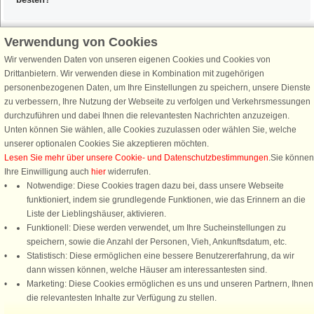
Verwendung von Cookies
Wir verwenden Daten von unseren eigenen Cookies und Cookies von
Schließen Sie sich 100.000 Ferienhaus-Fans an
Drittanbietern. Wir verwenden diese in Kombination mit zugehörigen
personenbezogenen Daten, um Ihre Einstellungen zu speichern, unsere Dienste
Erhalten Sie einen
Willkommensgutschein von 25 €
für Ihren nächsten
zu verbessern, Ihre Nutzung der Webseite zu verfolgen und Verkehrsmessungen
Ferienhausurlaub - melden Sie sich einfach für den DanCenter Newsletter
durchzuführen und dabei Ihnen die relevantesten Nachrichten anzuzeigen.
an. Verpassen Sie nie wieder exklusive Angebote, Gewinnspiele und
Unten können Sie wählen, alle Cookies zuzulassen oder wählen Sie, welche
Urlaubstipps!
unserer optionalen Cookies Sie akzeptieren möchten.
Lesen Sie mehr über unsere Cookie- und Datenschutzbestimmungen
.Sie können
Ihre Einwilligung auch
hier
widerrufen.
Notwendige: Diese Cookies tragen dazu bei, dass unsere Webseite
funktioniert, indem sie grundlegende Funktionen, wie das Erinnern an die
Newsletter abonnieren
Liste der Lieblingshäuser, aktivieren.
Funktionell: Diese werden verwendet, um Ihre Sucheinstellungen zu
speichern, sowie die Anzahl der Personen, Vieh, Ankunftsdatum, etc.
Statistisch: Diese ermöglichen eine bessere Benutzererfahrung, da wir
dann wissen können, welche Häuser am interessantesten sind.
Folgen Sie uns:
Marketing: Diese Cookies ermöglichen es uns und unseren Partnern, Ihnen
die relevantesten Inhalte zur Verfügung zu stellen.
DanCenter Kundenbewertung
4,1 von 5