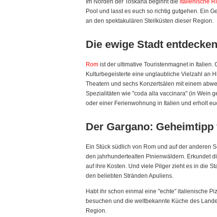
Im Norden der Toskana beginnt die
italienische R
Pool und lasst es euch so richtig gutgehen. Ein
an den spektakulären Steilküsten dieser Region.
Die ewige Stadt entdecke
Rom
ist der ultimative Touristenmagnet in Italien
Kulturbegeisterte eine unglaubliche Vielzahl an
Theatern und sechs Konzertsälen mit einem abwec
Spezialitäten wie "coda alla vaccinara" (in Wein
oder einer Ferienwohnung in Italien und erholt eu
Der Gargano: Geheimtipp 
Ein Stück südlich von Rom und auf der anderen Seit
den jahrhundertealten Pinienwäldern. Erkundet di
auf ihre Kosten. Und viele Pilger zieht es in die
den beliebten Stränden Apuliens.
Habt ihr schon einmal eine "echte" italienische P
besuchen und die weltbekannte Küche des Landes 
Region.