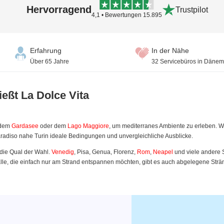
Hervorragend
Trustpilot
4,1 • Bewertungen 15.895
Erfahrung
In der Nähe
Über 65 Jahre
32 Servicebüros in Dänem
ießt La Dolce Vita
e dem
Gardasee
oder dem
Lago Maggiore
, um mediterranes Ambiente zu erleben. W
aradiso nahe Turin ideale Bedingungen und unvergleichliche Ausblicke.
n die Qual der Wahl.
Venedig
, Pisa, Genua, Florenz,
Rom
,
Neapel
und viele andere 
alle, die einfach nur am Strand entspannen möchten, gibt es auch abgelegene Strä