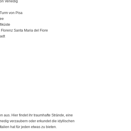
von Venedig
 Turm von Pisa
ee
fiküste
Florenz Santa Maria del Fiore
tadt
 aus. Hier findet ihr traumhafte Strände, eine
nedig verzaubern oder erkundet die idyllischen
alien hat für jeden etwas zu bieten.