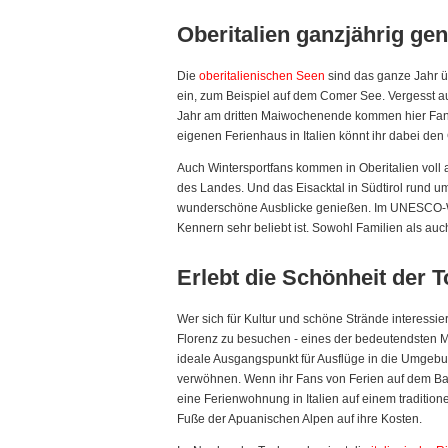
Oberitalien ganzjährig ge
Die
oberitalienischen Seen
sind das ganze Jahr ü
ein, zum Beispiel auf dem Comer See. Vergesst au
Jahr am dritten Maiwochenende kommen hier Fan
eigenen Ferienhaus in Italien könnt ihr dabei d
Auch Wintersportfans kommen in Oberitalien voll 
des Landes. Und das Eisacktal in Südtirol rund u
wunderschöne Ausblicke genießen. Im UNESCO-Welt
Kennern sehr beliebt ist. Sowohl Familien als auc
Erlebt die Schönheit der 
Wer sich für Kultur und schöne Strände interessiert
Florenz zu besuchen - eines der bedeutendsten Mus
ideale Ausgangspunkt für Ausflüge in die Umgebun
verwöhnen. Wenn ihr Fans von Ferien auf dem Bau
eine Ferienwohnung in Italien auf einem traditio
Fuße der Apuanischen Alpen auf ihre Kosten.