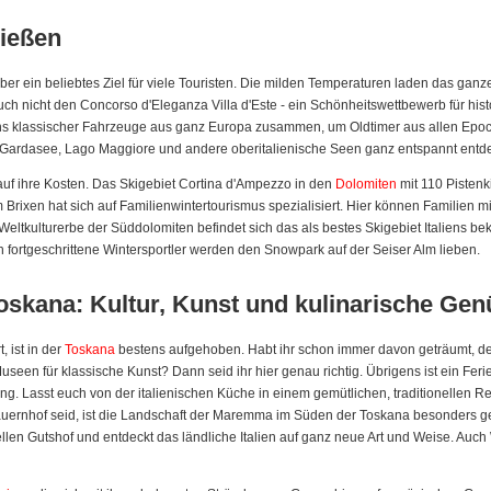
nießen
ber ein beliebtes Ziel für viele Touristen. Die milden Temperaturen laden das ga
ch nicht den Concorso d'Eleganza Villa d'Este - ein Schönheitswettbewerb für his
s klassischer Fahrzeuge aus ganz Europa zusammen, um Oldtimer aus allen Epoc
en Gardasee, Lago Maggiore und andere oberitalienische Seen ganz entspannt entd
auf ihre Kosten. Das Skigebiet Cortina d'Ampezzo in den
Dolomiten
mit 110 Pistenk
m Brixen hat sich auf Familienwintertourismus spezialisiert. Hier können Familien
kulturerbe der Süddolomiten befindet sich das als bestes Skigebiet Italiens bek
h fortgeschrittene Wintersportler werden den Snowpark auf der Seiser Alm lieben.
Toskana: Kultur, Kunst und kulinarische Ge
, ist in der
Toskana
bestens aufgehoben. Habt ihr schon immer davon geträumt, den
een für klassische Kunst? Dann seid ihr hier genau richtig. Übrigens ist ein Ferien
g. Lasst euch von der italienischen Küche in einem gemütlichen, traditionellen 
ernhof seid, ist die Landschaft der Maremma im Süden der Toskana besonders geei
nellen Gutshof und entdeckt das ländliche Italien auf ganz neue Art und Weise. A