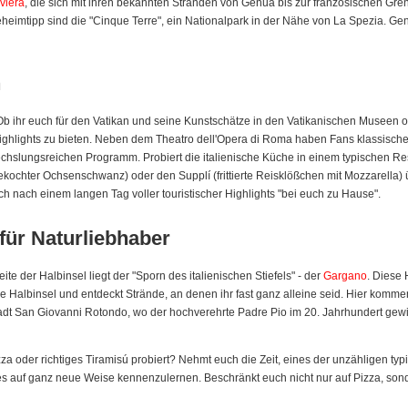
iviera
, die sich mit ihren bekannten Stränden von Genua bis zur französischen Grenz
 Geheimtipp sind die "Cinque Terre", ein Nationalpark in der Nähe von La Spezia
n
. Ob ihr euch für den Vatikan und seine Kunstschätze in den Vatikanischen Museen o
 Highlights zu bieten. Neben dem Theatro dell'Opera di Roma haben Fans klassisc
hslungsreichen Programm. Probiert die italienische Küche in einem typischen Re
 gekochter Ochsenschwanz) oder den Supplí (frittierte Reisklößchen mit Mozzarella
ch nach einem langen Tag voller touristischer Highlights "bei euch zu Hause".
für Naturliebhaber
e der Halbinsel liegt der "Sporn des italienischen Stiefels" - der
Gargano
. Diese 
e Halbinsel und entdeckt Strände, an denen ihr fast ganz alleine seid. Hier komm
 Stadt San Giovanni Rotondo, wo der hochverehrte Padre Pio im 20. Jahrhundert gewi
izza oder richtiges Tiramisú probiert? Nehmt euch die Zeit, eines der unzähligen t
auf ganz neue Weise kennenzulernen. Beschränkt euch nicht nur auf Pizza, sonde