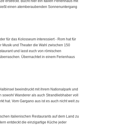
e erstreckt. Bucht hier ein Italien Ferienhaus mit
. Genießt einen atemberaubenden Sonnenuntergang
der für das Kolosseum interessiert - Rom hat für
her Musik und Theater die Wahl zwischen 150
staurant und lasst euch von römischen
) überraschen. Übernachtet in einem Ferienhaus
Halbinsel beeindruckt mit ihrem Nationalpark und
en sowohl Wanderer als auch Strandliebhaber voll
rkt hat. Vom Gargano aus ist es auch nicht weit zu
ypischen italienischen Restaurants auf dem Land zu
rn entdeckt die einzigartige Küche jeder