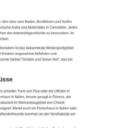
nze Jahr über zum Baden, Bootfahren und Surfen
torische Autos und Motorräder in Cernobbio. Jedes
hen der Automobilgeschichte zu bewundern. Im
ecken.
ilometern ist das bekannteste Wintersportgebiet
 mit Kindern angenehme Abfahrten und
annte Gebiet "Gröden und Seiser Alm", das bei
nüsse
 schiefen Turm von Pisa oder die Uffizien in
haus in Italien, besser gesagt in Florenz, der
Restaurant im Weinanbaugebiet von Chianti
gnet. Mietet euch ein Ferienhaus in Italien oder
uch Wanderfreunde kommen an der Versiliaküste am