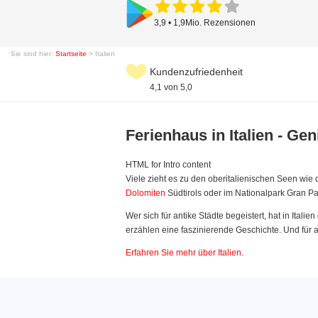
3,9 • 1,9Mio. Rezensionen
Sie sind hier:
Startseite
> Italien
Kundenzufriedenheit
4,1 von 5,0
Ferienhaus in Italien - Gen
HTML for Intro content
Viele zieht es zu den oberitalienischen Seen wi
Dolomiten
Südtirols oder im Nationalpark Gran P
Wer sich für antike Städte begeistert, hat in Italie
erzählen eine faszinierende Geschichte. Und für 
Erfahren Sie mehr über Italien
.