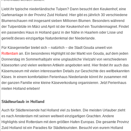
Liebt ihr typische niederländische Tulpen? Dann besucht den Keukenhof, eine
Gartenanlage in der Provinz Zuid Holland. Hier gibt es jährlich 30 verschiedene
Blumenschauen mit insgesamt sieben Millionen Blumen. Besonders während
der Tulpenblüte im März und April ist der Keukenhof ein Touristenmagnet. Findet
ein passendes Haus in Holland ganz in der Nähe in Haarlem oder Lisse und
genießt dieses einzigartige Naturdenkmal der Niederlande.
Für Käsegenießer bietet sich – natürlich – die Stadt Gouda unweit von
Rotterdam
an. Ein besonderes Highlight ist der Markt von Gouda, auf dem jeden
Donnerstag im Sommerhalbjahr eine unglaubliche Vielzahl von verschiedenen
Käsesorten und vielen weiteren Artikeln angeboten wird. Hier findet ihr auch das
Käsemuseum mit vielen interessanten Details zur Geschichte des weltbekannten
Käses. In einem komfortablen Ferienhaus Niederlande könnt ihr zusammen mit
der ganzen Familie eine kleine Käseverkostung organisieren. Jetzt Ferienhaus
mieten Holland erleben!
Städteurlaub in Holland
Auch für Städtereisende hat Holland viel zu bieten. Die meisten Urlauber zieht
es nach Amsterdam mit seinen weltweit einzigartigen Grachten. Andere
Highlights sind Rotterdam mit dem größten Hafen Europas. Die gesamte Provinz
Zuid Holland ist ein Paradies für Städtetouristen. Besucht von eurem Holland