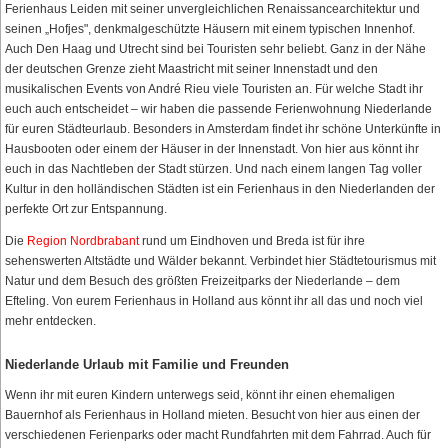
Ferienhaus Leiden mit seiner unvergleichlichen Renaissancearchitektur und
seinen „Hofjes", denkmalgeschützte Häusern mit einem typischen Innenhof.
Auch Den Haag und Utrecht sind bei Touristen sehr beliebt. Ganz in der Nähe
der deutschen Grenze zieht Maastricht mit seiner Innenstadt und den
musikalischen Events von André Rieu viele Touristen an. Für welche Stadt ihr
euch auch entscheidet – wir haben die passende Ferienwohnung Niederlande
für euren Städteurlaub. Besonders in Amsterdam findet ihr schöne Unterkünfte in
Hausbooten oder einem der Häuser in der Innenstadt. Von hier aus könnt ihr
euch in das Nachtleben der Stadt stürzen. Und nach einem langen Tag voller
Kultur in den holländischen Städten ist ein Ferienhaus in den Niederlanden der
perfekte Ort zur Entspannung.
Die
Region Nordbrabant
rund um Eindhoven und Breda ist für ihre
sehenswerten Altstädte und Wälder bekannt. Verbindet hier Städtetourismus mit
Natur und dem Besuch des größten Freizeitparks der Niederlande – dem
Efteling. Von eurem Ferienhaus in Holland aus könnt ihr all das und noch viel
mehr entdecken.
Niederlande Urlaub mit Familie und Freunden
Wenn ihr mit euren Kindern unterwegs seid, könnt ihr einen ehemaligen
Bauernhof als Ferienhaus in Holland mieten. Besucht von hier aus einen der
verschiedenen Ferienparks oder macht Rundfahrten mit dem Fahrrad. Auch für