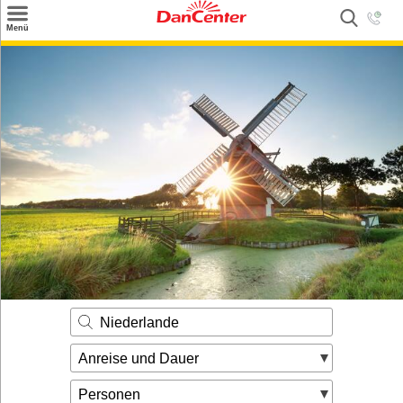
×
Menü
Suchen
Urlaubsziele
Weitere Urlaubsziele
Angebote
Inspiration
Kontakt
Gut zu wissen
Login
Niederlande
Anreise und Dauer
Personen