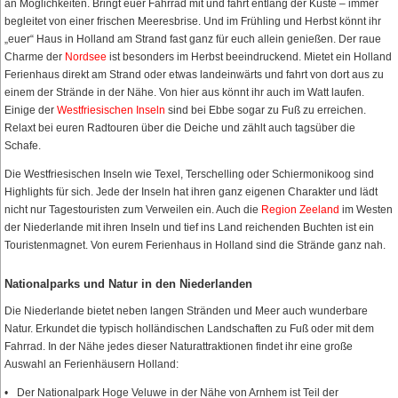
an Möglichkeiten. Bringt euer Fahrrad mit und fahrt entlang der Küste – immer
begleitet von einer frischen Meeresbrise. Und im Frühling und Herbst könnt ihr
„euer“ Haus in Holland am Strand fast ganz für euch allein genießen. Der raue
Charme der
Nordsee
ist besonders im Herbst beeindruckend. Mietet ein Holland
Ferienhaus direkt am Strand oder etwas landeinwärts und fahrt von dort aus zu
einem der Strände in der Nähe. Von hier aus könnt ihr auch im Watt laufen.
Einige der
Westfriesischen Inseln
sind bei Ebbe sogar zu Fuß zu erreichen.
Relaxt bei euren Radtouren über die Deiche und zählt auch tagsüber die
Schafe.
Die Westfriesischen Inseln wie Texel, Terschelling oder Schiermonikoog sind
Highlights für sich. Jede der Inseln hat ihren ganz eigenen Charakter und lädt
nicht nur Tagestouristen zum Verweilen ein. Auch die
Region Zeeland
im Westen
der Niederlande mit ihren Inseln und tief ins Land reichenden Buchten ist ein
Touristenmagnet. Von eurem Ferienhaus in Holland sind die Strände ganz nah.
Nationalparks und Natur in den Niederlanden
Die Niederlande bietet neben langen Stränden und Meer auch wunderbare
Natur. Erkundet die typisch holländischen Landschaften zu Fuß oder mit dem
Fahrrad. In der Nähe jedes dieser Naturattraktionen findet ihr eine große
Auswahl an Ferienhäusern Holland:
Der Nationalpark Hoge Veluwe in der Nähe von Arnhem ist Teil der