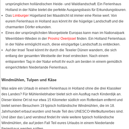
ursprünglichen holländischen Heide- und Waldlandschaft. Ein Ferienhaus
Holland in der Nähe bietet die perfekte Ausgangsbasis für Erkundungstouren.
Das
Limburger
Hügelland bei Maastricht ist immer eine Reise wert. Von
eurem Ferienhaus in Holland aus könnt ihr die hügelige Landschaft und die
charmanten Dörfer erkunden.
Eines der ursprünglichsten Moorgebiete Europas kann man im Nationalpark
Weerribben-Wieden in der
Provinz Overijssel
finden. Ein Holland Ferienhaus
in der Nähe ermöglicht euch, diese einzigartige Landschaft zu entdecken.
Auf der Insel Texel könnt ihr durch die Texeler Dünen wandern, die sich
entlang der gesamten Westseite der Insel erstrecken. Nach einem
entspannten Tag in der Natur erholt ihr euch am besten in einem gemütlich
eingerichteten Niederlande Ferienhaus.
Windmühlen, Tulpen und Käse
Was wäre ein Urlaub in einem Ferienhaus in Holland ohne die drei Klassiker
des Landes? Für Mühlenliebhaber bietet sich ein Ausflug nach Kinderdijk an.
Dieser kleine Ort ist nur etwa 15 Kilometer südlich von Rotterdam entfernt und
bietet seinen Besuchern 19 typisch holländische Windmühlen, die im 18.
Jahrhundert erbaut wurden und heute Teil des UNESCO-Weltkulturerbes sind.
Und über das Land verstreut findet ihr viele weitere typisch holländische
Windmühlen, die auf jeden Fall Teil eures Urlaubs in einem Niederlande
Ferienhaus werden sollten.