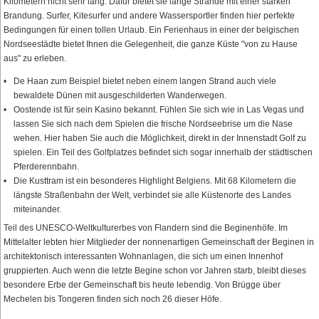
Kilometern nicht sehr lang. Dafür bietet sie lange Strände mit einer starken
Brandung. Surfer, Kitesurfer und andere Wassersportler finden hier perfekte
Bedingungen für einen tollen Urlaub. Ein Ferienhaus in einer der belgischen
Nordseestädte bietet Ihnen die Gelegenheit, die ganze Küste "von zu Hause
aus" zu erleben.
De Haan zum Beispiel bietet neben einem langen Strand auch viele
bewaldete Dünen mit ausgeschilderten Wanderwegen.
Oostende ist für sein Kasino bekannt. Fühlen Sie sich wie in Las Vegas und
lassen Sie sich nach dem Spielen die frische Nordseebrise um die Nase
wehen. Hier haben Sie auch die Möglichkeit, direkt in der Innenstadt Golf zu
spielen. Ein Teil des Golfplatzes befindet sich sogar innerhalb der städtischen
Pferderennbahn.
Die Kusttram ist ein besonderes Highlight Belgiens. Mit 68 Kilometern die
längste Straßenbahn der Welt, verbindet sie alle Küstenorte des Landes
miteinander.
Teil des UNESCO-Weltkulturerbes von Flandern sind die Beginenhöfe. Im
Mittelalter lebten hier Mitglieder der nonnenartigen Gemeinschaft der Beginen in
architektonisch interessanten Wohnanlagen, die sich um einen Innenhof
gruppierten. Auch wenn die letzte Begine schon vor Jahren starb, bleibt dieses
besondere Erbe der Gemeinschaft bis heute lebendig. Von Brügge über
Mechelen bis Tongeren finden sich noch 26 dieser Höfe.