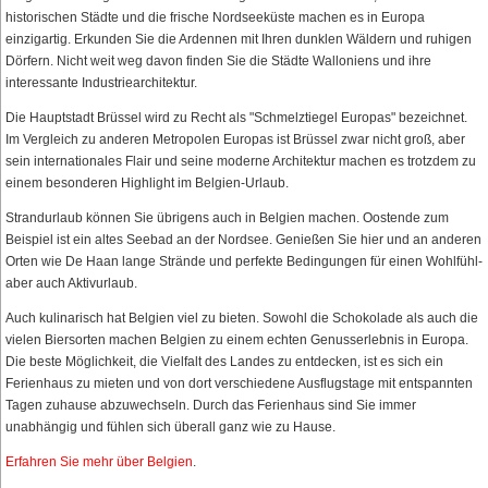
historischen Städte und die frische Nordseeküste machen es in Europa
einzigartig. Erkunden Sie die Ardennen mit Ihren dunklen Wäldern und ruhigen
Dörfern. Nicht weit weg davon finden Sie die Städte Walloniens und ihre
interessante Industriearchitektur.
Die Hauptstadt Brüssel wird zu Recht als "Schmelztiegel Europas" bezeichnet.
Im Vergleich zu anderen Metropolen Europas ist Brüssel zwar nicht groß, aber
sein internationales Flair und seine moderne Architektur machen es trotzdem zu
einem besonderen Highlight im Belgien-Urlaub.
Strandurlaub können Sie übrigens auch in Belgien machen. Oostende zum
Beispiel ist ein altes Seebad an der Nordsee. Genießen Sie hier und an anderen
Orten wie De Haan lange Strände und perfekte Bedingungen für einen Wohlfühl-
aber auch Aktivurlaub.
Auch kulinarisch hat Belgien viel zu bieten. Sowohl die Schokolade als auch die
vielen Biersorten machen Belgien zu einem echten Genusserlebnis in Europa.
Die beste Möglichkeit, die Vielfalt des Landes zu entdecken, ist es sich ein
Ferienhaus zu mieten und von dort verschiedene Ausflugstage mit entspannten
Tagen zuhause abzuwechseln. Durch das Ferienhaus sind Sie immer
unabhängig und fühlen sich überall ganz wie zu Hause.
Erfahren Sie mehr über Belgien
.