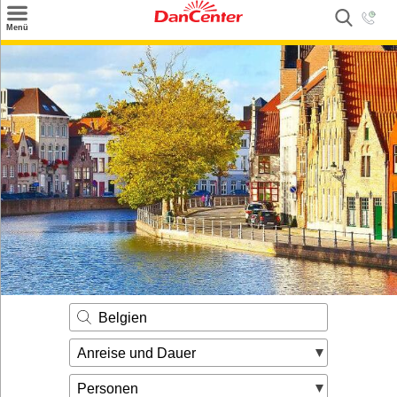
×
Menü
Suchen
Urlaubsziele
Weitere Urlaubsziele
Angebote
Inspiration
Kontakt
Gut zu wissen
Login
Belgien
Anreise und Dauer
Personen