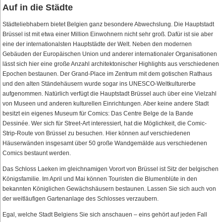
Auf in die Städte
Städteliebhabern bietet Belgien ganz besondere Abwechslung. Die Hauptstadt
Brüssel ist mit etwa einer Million Einwohnern nicht sehr groß. Dafür ist sie aber
eine der internationalsten Hauptstädte der Welt. Neben den modernen
Gebäuden der Europäischen Union und anderer internationaler Organisationen
lässt sich hier eine große Anzahl architektonischer Highlights aus verschiedenen
Epochen bestaunen. Der Grand-Place im Zentrum mit dem gotischen Rathaus
und den alten Ständehäusern wurde sogar ins UNESCO-Weltkulturerbe
aufgenommen. Natürlich verfügt die Hauptstadt Brüssel auch über eine Vielzahl
von Museen und anderen kulturellen Einrichtungen. Aber keine andere Stadt
besitzt ein eigenes Museum für Comics: Das Centre Belge de la Bande
Dessinée. Wer sich für Street-Art interessiert, hat die Möglichkeit, die Comic-
Strip-Route von Brüssel zu besuchen. Hier können auf verschiedenen
Häuserwänden insgesamt über 50 große Wandgemälde aus verschiedenen
Comics bestaunt werden.
Das Schloss Laeken im gleichnamigen Vorort von Brüssel ist Sitz der belgischen
Königsfamilie. Im April und Mai können Touristen die Blumenblüte in den
bekannten Königlichen Gewächshäusern bestaunen. Lassen Sie sich auch von
der weitläufigen Gartenanlage des Schlosses verzaubern.
Egal, welche Stadt Belgiens Sie sich anschauen – eins gehört auf jeden Fall