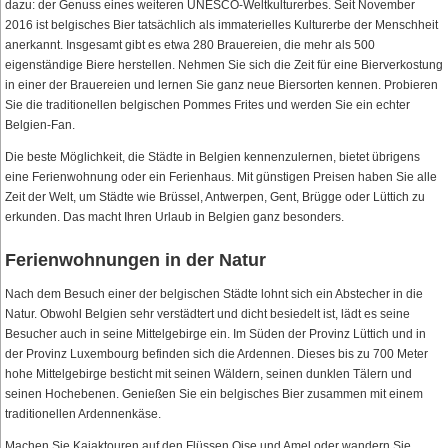
dazu: der Genuss eines weiteren UNESCO-Weltkulturerbes. Seit November
2016 ist belgisches Bier tatsächlich als immaterielles Kulturerbe der Menschheit
anerkannt. Insgesamt gibt es etwa 280 Brauereien, die mehr als 500
eigenständige Biere herstellen. Nehmen Sie sich die Zeit für eine Bierverkostung
in einer der Brauereien und lernen Sie ganz neue Biersorten kennen. Probieren
Sie die traditionellen belgischen Pommes Frites und werden Sie ein echter
Belgien-Fan.
Die beste Möglichkeit, die Städte in Belgien kennenzulernen, bietet übrigens
eine Ferienwohnung oder ein Ferienhaus. Mit günstigen Preisen haben Sie alle
Zeit der Welt, um Städte wie Brüssel, Antwerpen, Gent, Brügge oder Lüttich zu
erkunden. Das macht Ihren Urlaub in Belgien ganz besonders.
Ferienwohnungen in der Natur
Nach dem Besuch einer der belgischen Städte lohnt sich ein Abstecher in die
Natur. Obwohl Belgien sehr verstädtert und dicht besiedelt ist, lädt es seine
Besucher auch in seine Mittelgebirge ein. Im Süden der Provinz Lüttich und in
der Provinz Luxembourg befinden sich die Ardennen. Dieses bis zu 700 Meter
hohe Mittelgebirge besticht mit seinen Wäldern, seinen dunklen Tälern und
seinen Hochebenen. Genießen Sie ein belgisches Bier zusammen mit einem
traditionellen Ardennenkäse.
Machen Sie Kajaktouren auf den Flüssen Oise und Amel oder wandern Sie