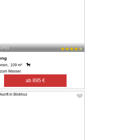
34763
yng
onen, 109 m²
 zum Wasser.
ab 895 €