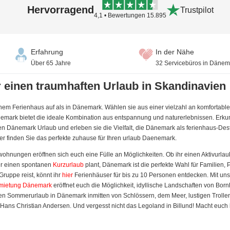
Hervorragend
Trustpilot
4,1 • Bewertungen 15.895
Erfahrung
In der Nähe
Über 65 Jahre
32 Servicebüros in Dänem
 einen traumhaften Urlaub in Skandinavien
em Ferienhaus auf als in Dänemark. Wählen sie aus einer vielzahl an komfortablen 
emark bietet die ideale Kombination aus entspannung und naturerlebnissen. Erkun
n Dänemark Urlaub und erleben sie die Vielfalt, die Dänemark als ferienhaus-Destin
ier finden Sie das perfekte zuhause für Ihren urlaub Daenemark.
hnungen eröffnen sich euch eine Fülle an Möglichkeiten. Ob ihr einen Aktivurlau
r einen spontanen
Kurzurlaub
plant, Dänemark ist die perfekte Wahl für Familien,
Gruppe reist, könnt ihr
hier
Ferienhäuser für bis zu 10 Personen entdecken. Mit u
rmietung Dänemark
eröffnet euch die Möglichkeit, idyllische Landschaften von Bor
llen Sommerurlaub in Dänemark inmitten von Schlössern, dem Meer, lustigen Troll
ans Christian Andersen. Und vergesst nicht das Legoland in Billund! Macht euch 