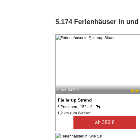
5.174 Ferienhäuser in un
Haus: 64308
Fjellerup Strand
6 Personen, 152 m²
1,2 km zum Wasser.
ab 386 €