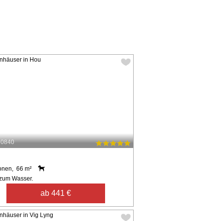
60840
onen, 66 m²
zum Wasser.
ab 441 €