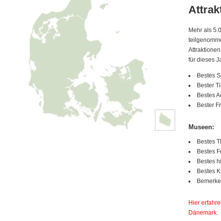
Attrak
Mehr als 5.
teilgenomme
Attraktione
für dieses J
Bestes 
Bester T
Bestes 
Bester F
Museen:
Bestes T
Bestes F
Bestes 
Bestes 
Bemerken
Hier erfahre
Dänemark.