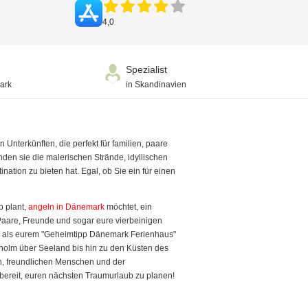
4,0
Spezialist
ark
in Skandinavien
Unterkünften, die perfekt für familien, paare
den sie die malerischen Strände, idyllischen
ation zu bieten hat. Egal, ob Sie ein für einen
b plant,
angeln in Dänemark
möchtet, ein
 Paare, Freunde und sogar eure vierbeinigen
ns als eurem "Geheimtipp Dänemark Ferienhaus"
nholm über Seeland bis hin zu den Küsten des
en, freundlichen Menschen und der
bereit, euren nächsten Traumurlaub zu planen!