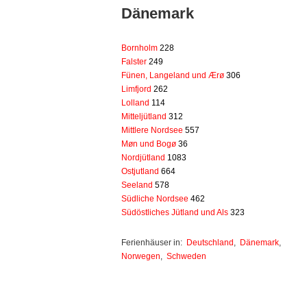
Dänemark
Bornholm
228
Falster
249
Fünen, Langeland und Ærø
306
Limfjord
262
Lolland
114
Mitteljütland
312
Mittlere Nordsee
557
Møn und Bogø
36
Nordjütland
1083
Ostjutland
664
Seeland
578
Südliche Nordsee
462
Südöstliches Jütland und Als
323
Ferienhäuser in:
Deutschland
,
Dänemark
,
Norwegen
,
Schweden