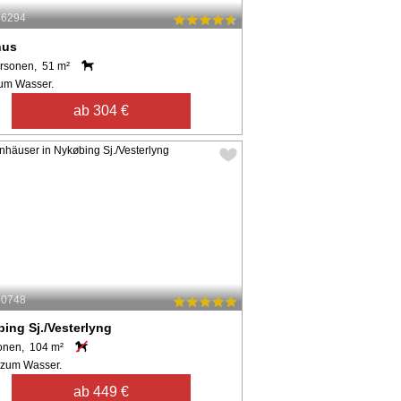
46294
hus
rsonen, 51 m²
um Wasser.
ab 304 €
60748
ing Sj./Vesterlyng
onen, 104 m²
 zum Wasser.
ab 449 €