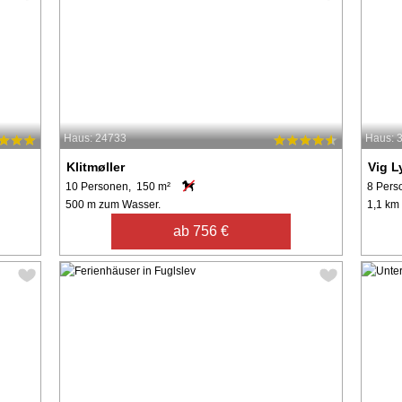
Haus: 24733
Haus: 
Klitmøller
Vig L
10 Personen, 150 m²
8 Pers
500 m zum Wasser.
1,1 km
ab 756 €