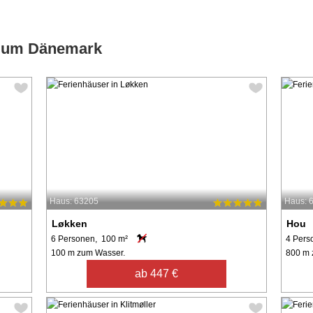
d um Dänemark
Haus: 63205
Haus: 
Løkken
Hou
6 Personen, 100 m²
4 Pers
100 m zum Wasser.
800 m 
ab 447 €