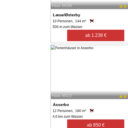
Haus: 64150
Læsø/Østerby
10 Personen, 144 m²
500 m zum Wasser.
ab 1.238 €
Haus: 60122
Asserbo
12 Personen, 180 m²
4,0 km zum Wasser.
ab 850 €