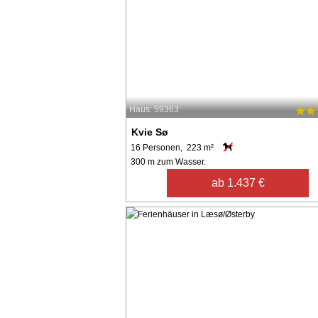
Haus: 59363
Kvie Sø
16 Personen, 223 m²
300 m zum Wasser.
ab 1.437 €