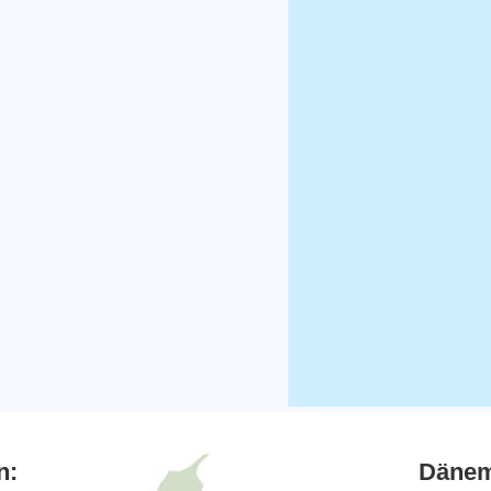
n:
Dänem