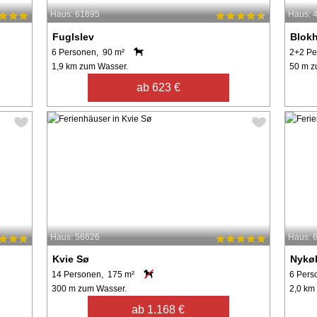
Haus: 61695
Haus: 
Fuglslev
Blok
6 Personen, 90 m²
2+2 Pe
1,9 km zum Wasser.
50 m z
ab 623 €
Haus: 56626
Haus: 
Kvie Sø
Nykøb
14 Personen, 175 m²
6 Pers
300 m zum Wasser.
2,0 km
ab 1.168 €