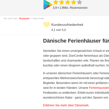
3,9 • 1,9Mio. Rezensionen
Sie sind hier:
Startseite
> Dänemark
Kundenzufriedenheit
4,1 von 5,0
Dänische Ferienhäuser für
Genießen Sie einen unvergesslichen Urlaub in ein
oder gruppen sind. DanCenter ferienhaus als Dän
landschaften und charmanten orte. Planen sie Ihre
kurztrip oder einen längeren aufenthalt suchen, h
In unseren dänischen Ferienhäusern oder Ferienwo
entspanntes Wellnesswochenende bevorzugt ode
Begleiter. Besonders wenn ihr mit einer größeren 
seid ihr in besten Händen. Unsere
Ferienhausve
Festlandes zu entdecken. Erlebt euren individue
wunderschönen Natur - ganz auf den Spuren von H
Erfahren Sie mehr über Dänemark
.