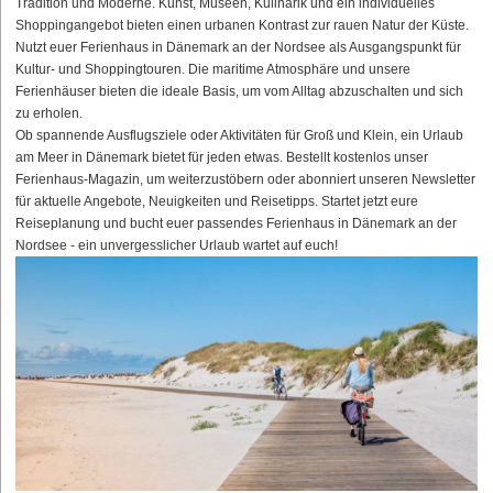
Tradition und Moderne. Kunst, Museen, Kulinarik und ein individuelles
Shoppingangebot bieten einen urbanen Kontrast zur rauen Natur der Küste.
Nutzt euer Ferienhaus in Dänemark an der Nordsee als Ausgangspunkt für
Kultur- und Shoppingtouren. Die maritime Atmosphäre und unsere
Ferienhäuser bieten die ideale Basis, um vom Alltag abzuschalten und sich
zu erholen.
Ob spannende Ausflugsziele oder Aktivitäten für Groß und Klein, ein Urlaub
am Meer in Dänemark bietet für jeden etwas. Bestellt kostenlos unser
Ferienhaus-Magazin, um weiterzustöbern oder abonniert unseren Newsletter
für aktuelle Angebote, Neuigkeiten und Reisetipps. Startet jetzt eure
Reiseplanung und bucht euer passendes Ferienhaus in Dänemark an der
Nordsee - ein unvergesslicher Urlaub wartet auf euch!