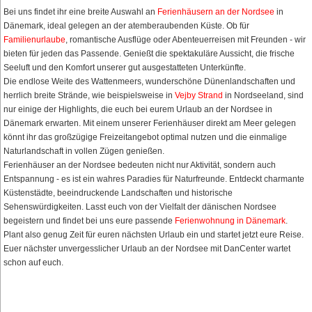
Bei uns findet ihr eine breite Auswahl an
Ferienhäusern an der Nordsee
in
Dänemark, ideal gelegen an der atemberaubenden Küste. Ob für
Familienurlaube
, romantische Ausflüge oder Abenteuerreisen mit Freunden - wir
bieten für jeden das Passende. Genießt die spektakuläre Aussicht, die frische
Seeluft und den Komfort unserer gut ausgestatteten Unterkünfte.
Die endlose Weite des Wattenmeers, wunderschöne Dünenlandschaften und
herrlich breite Strände, wie beispielsweise in
Vejby Strand
in Nordseeland, sind
nur einige der Highlights, die euch bei eurem Urlaub an der Nordsee in
Dänemark erwarten. Mit einem unserer Ferienhäuser direkt am Meer gelegen
könnt ihr das großzügige Freizeitangebot optimal nutzen und die einmalige
Naturlandschaft in vollen Zügen genießen.
Ferienhäuser an der Nordsee bedeuten nicht nur Aktivität, sondern auch
Entspannung - es ist ein wahres Paradies für Naturfreunde. Entdeckt charmante
Küstenstädte, beeindruckende Landschaften und historische
Sehenswürdigkeiten. Lasst euch von der Vielfalt der dänischen Nordsee
begeistern und findet bei uns eure passende
Ferienwohnung in Dänemark
.
Plant also genug Zeit für euren nächsten Urlaub ein und startet jetzt eure Reise.
Euer nächster unvergesslicher Urlaub an der Nordsee mit DanCenter wartet
schon auf euch.