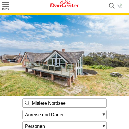
×
Menü
Suchen
Urlaubsziele
Weitere Urlaubsziele
Angebote
Inspiration
Kontakt
Gut zu wissen
Login
Mittlere Nordsee
Anreise und Dauer
Personen