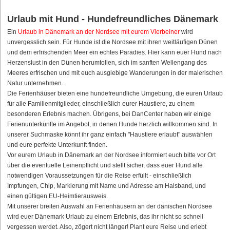
Urlaub mit Hund - Hundefreundliches Dänemark
Ein
Urlaub in Dänemark an der Nordsee mit eurem Vierbeiner
wird
unvergesslich sein. Für Hunde ist die Nordsee mit ihren weitläufigen Dünen
und dem erfrischenden Meer ein echtes Paradies. Hier kann euer Hund nach
Herzenslust in den Dünen herumtollen, sich im sanften Wellengang des
Meeres erfrischen und mit euch ausgiebige Wanderungen in der malerischen
Natur unternehmen.
Die Ferienhäuser bieten eine hundefreundliche Umgebung, die euren Urlaub
für alle Familienmitglieder, einschließlich eurer Haustiere, zu einem
besonderen Erlebnis machen. Übrigens, bei DanCenter haben wir einige
Ferienunterkünfte im Angebot, in denen Hunde herzlich willkommen sind. In
unserer Suchmaske könnt ihr ganz einfach "Haustiere erlaubt" auswählen
und eure perfekte Unterkunft finden.
Vor eurem Urlaub in Dänemark an der Nordsee informiert euch bitte vor Ort
über die eventuelle Leinenpflicht und stellt sicher, dass euer Hund alle
notwendigen Voraussetzungen für die Reise erfüllt - einschließlich
Impfungen, Chip, Markierung mit Name und Adresse am Halsband, und
einen gültigen EU-Heimtierausweis.
Mit unserer breiten Auswahl an Ferienhäusern an der dänischen Nordsee
wird euer Dänemark Urlaub zu einem Erlebnis, das ihr nicht so schnell
vergessen werdet. Also, zögert nicht länger! Plant eure Reise und erlebt