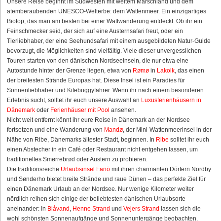
Unsere Reise beginnt im Südwesten mit weitem Marschland und dem
atemberaubenden UNESCO-Welterbe: dem Wattenmeer. Ein einzigartiges
Biotop, das man am besten bei einer Wattwanderung entdeckt. Ob ihr ein
Feinschmecker seid, der sich auf eine Austernsafari freut, oder ein
Tierliebhaber, der eine Seehundsafari mit einem ausgebildeten Natur-Guide
bevorzugt, die Möglichkeiten sind vielfältig. Viele dieser unvergesslichen
Touren starten von den dänischen Nordseeinseln, die nur etwa eine
Autostunde hinter der Grenze liegen, etwa von
Rømø
in
Lakolk
, das einen
der breitesten Strände Europas hat. Diese Insel ist ein Paradies für
Sonnenliebhaber und Kitebuggyfahrer. Wenn ihr nach einem besonderen
Erlebnis sucht, solltet ihr euch unsere Auswahl an
Luxusferienhäusern in
Dänemark
oder
Ferienhäuser mit Pool
ansehen.
Nicht weit entfernt könnt ihr eure Reise in Dänemark an der Nordsee
fortsetzen und eine Wanderung von
Mandø
, der Mini-Wattenmeerinsel in der
Nähe von Ribe, Dänemarks ältester Stadt, beginnen. In
Ribe
solltet ihr euch
einen Abstecher in ein Café oder Restaurant nicht entgehen lassen, um
traditionelles Smørrebrød oder Austern zu probieren.
Die traditionsreiche
Urlaubsinsel Fanö
mit ihren charmanten Dörfern Nordby
und Sønderho bietet breite Strände und raue Dünen – das perfekte Ziel für
einen Dänemark Urlaub an der Nordsee. Nur wenige Kilometer weiter
nördlich reihen sich einige der beliebtesten dänischen Urlaubsorte
aneinander: In
Blåvand
,
Henne Strand
und
Vejers Strand
lassen sich die
wohl schönsten Sonnenaufgänge und Sonnenuntergänge beobachten.