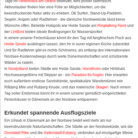
Tage im
Ferienhaus am Strand
bedeutet, wird positiv überrascht.
Aktivurlauber finden hier eine Fülle an Möglichkeiten, um die
beeindruckende Natur aktiv zu erleben. Ob Surfen, Stand-Up-Paddeln,
Segeln, Angeln oder Radfahren - die dänische Nordseeküste lässt keine
Wünsche offen. Beliebte Hotspots wie Hvide Sande am
Ringkøbing Fjord
und
der
Limfjord
bieten ideale Bedingungen für Wassersportler.
In einem unserer Ferienhäuser könnt ihr den Tag mit fangfrischem Fisch aus
Hvide Sande
ausklingen lassen, den ihr in eurer eigenen Küche zubereitet.
Und für Radfahrer gibt es nichts Schöneres, als entlang des internationalen
Nordsee-Küstenradwegs durch weite Dünenlandschaften und schützende
Wälder zu radeln.
In
Nordjütland
bieten Städte wie Hvide Sande,
Hanstholm
oder Hirtshals
Hochseeangeltörns mit Skipper an - ein
Paradies für Angler
. Hier erwarten
euch außerdem endlose Sandstrände, spektakuläre Wanderdünen wie
Råbjerg Mile und Rubjerg Knude, und das malerische
Skagen
. Nach einem
Tag voller Erlebnisse könnt ihr in einem unserer gemütlich eingerichteten
Ferienhäuser in Dänemark an der Nordsee entspannen.
Erkundet spannende Ausflugsziele
Ein Urlaub in Dänemark an der Nordsee bietet weit mehr als nur
beeindruckende Naturlandschaften. Die Städte an der Nordseeküste, wie die
Domstadt Ribe
und die
Hafenstadt Esbjerg
, verbinden auf einzigartige Weise