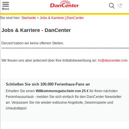
×
Menü
Suchen
Sie sind hier:
Startseite
>
Jobs & Karriere | DanCenter
Urlaubsziele
Jobs & Karriere - DanCenter
Weitere Urlaubsziele
Derzeit haben wir keine offenen Stellen.
****************************************************************************************
Angebote
Wir freuen uns aber jederzeit über Ihre Initiativbewerbung an:
hr@dancenter.com
Inspiration
Kontakt
Schließen Sie sich 100.000 Ferienhaus-Fans an
Gut zu wissen
Erhalten Sie einen
Willkommensgutschein von 25 €
für Ihren nächsten
Ferienhausurlaub - melden Sie sich einfach für den DanCenter Newsletter
Login
an. Verpassen Sie nie wieder exklusive Angebote, Gewinnspiele und
Urlaubstipps!