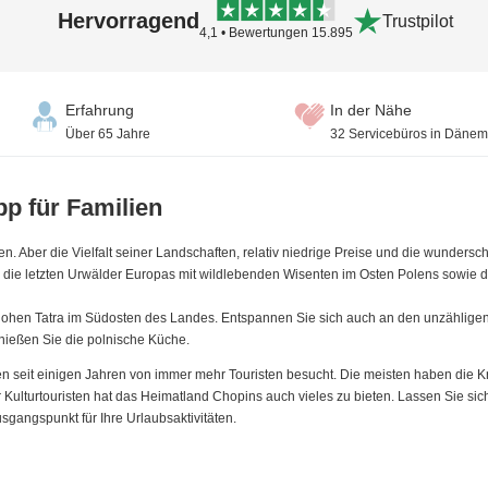
Hervorragend
Trustpilot
4,1 • Bewertungen 15.895
Erfahrung
In der Nähe
Über 65 Jahre
32 Servicebüros in Dänem
pp für Familien
en. Aber die Vielfalt seiner Landschaften, relativ niedrige Preise und die wunder
 die letzten Urwälder Europas mit wildlebenden Wisenten im Osten Polens sowie d
Hohen Tatra im Südosten des Landes. Entspannen Sie sich auch an den unzählige
ießen Sie die polnische Küche.
n seit einigen Jahren von immer mehr Touristen besucht. Die meisten haben die 
r Kulturtouristen hat das Heimatland Chopins auch vieles zu bieten. Lassen Sie si
sgangspunkt für Ihre Urlaubsaktivitäten.