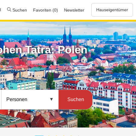
l
Hauseigentümer
Suchen
Favoriten (0)
Newsletter
ohen Tatra: Polen
Suchen
Personen