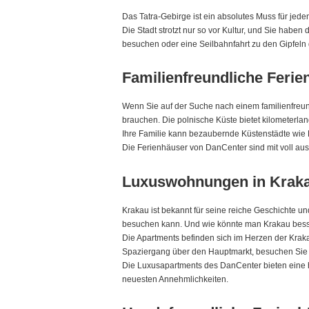
Das Tatra-Gebirge ist ein absolutes Muss für je
Die Stadt strotzt nur so vor Kultur, und Sie habe
besuchen oder eine Seilbahnfahrt zu den Gipfeln
Familienfreundliche Ferie
Wenn Sie auf der Suche nach einem familienfreund
brauchen. Die polnische Küste bietet kilometerla
Ihre Familie kann bezaubernde Küstenstädte wie 
Die Ferienhäuser von DanCenter sind mit voll aus
Luxuswohnungen in Kraka
Krakau ist bekannt für seine reiche Geschichte un
besuchen kann. Und wie könnte man Krakau bess
Die Apartments befinden sich im Herzen der Kraka
Spaziergang über den Hauptmarkt, besuchen Sie d
Die Luxusapartments des DanCenter bieten eine h
neuesten Annehmlichkeiten.