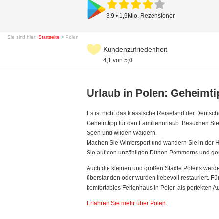
3,9 • 1,9Mio. Rezensionen
Sie sind hier:
Startseite
> Polen
Kundenzufriedenheit
4,1 von 5,0
Urlaub in Polen: Geheimti
Es ist nicht das klassische Reiseland der Deutsch
Geheimtipp für den Familienurlaub. Besuchen Sie
Seen und wilden Wäldern.
Machen Sie Wintersport und wandern Sie in der 
Sie auf den unzähligen Dünen Pommerns und gen
Auch die kleinen und großen Städte Polens werde
überstanden oder wurden liebevoll restauriert. Fü
komfortables Ferienhaus in Polen als perfekten Au
Erfahren Sie mehr über Polen
.