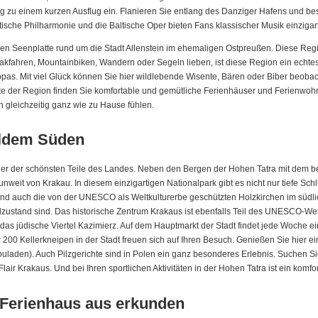
nzig zu einem kurzen Ausflug ein. Flanieren Sie entlang des Danziger Hafens und b
ltische Philharmonie und die Baltische Oper bieten Fans klassischer Musik einzigar
en Seenplatte rund um die Stadt Allenstein im ehemaligen Ostpreußen. Diese Regio
jakfahren, Mountainbiken, Wandern oder Segeln lieben, ist diese Region ein echtes 
pas. Mit viel Glück können Sie hier wildlebende Wisente, Bären oder Biber beobach
dte der Region finden Sie komfortable und gemütliche Ferienhäuser und Ferienwoh
gleichzeitig ganz wie zu Hause fühlen.
ildem Süden
iner der schönsten Teile des Landes. Neben den Bergen der Hohen Tatra mit dem b
weit von Krakau. In diesem einzigartigen Nationalpark gibt es nicht nur tiefe Sch
sind auch die von der UNESCO als Weltkulturerbe geschützten Holzkirchen im südlic
alzustand sind. Das historische Zentrum Krakaus ist ebenfalls Teil des UNESCO-We
as jüdische Viertel Kazimierz. Auf dem Hauptmarkt der Stadt findet jede Woche ein M
0 Kellerkneipen in der Stadt freuen sich auf Ihren Besuch. Genießen Sie hier ein
ouladen). Auch Pilzgerichte sind in Polen ein ganz besonderes Erlebnis. Suchen Si
ir Krakaus. Und bei Ihren sportlichen Aktivitäten in der Hohen Tatra ist ein komf
 Ferienhaus aus erkunden