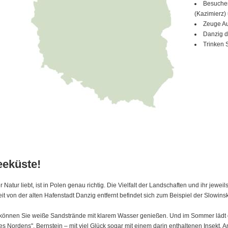
Besuchen 
(Kazimierz)
Zeuge Au
Danzig d
Trinken 
eeküste!
atur liebt, ist in Polen genau richtig. Die Vielfalt der Landschaften und ihr jewe
t von der alten Hafenstadt Danzig entfernt befindet sich zum Beispiel der Slowins
können Sie weiße Sandstrände mit klarem Wasser genießen. Und im Sommer lädt 
 des Nordens", Bernstein – mit viel Glück sogar mit einem darin enthaltenen Insekt.