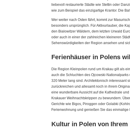
liebevoll restaurierte Städte wie Stettin oder Da
wie zum Beispiel das einzigartige Krantor. Die Ba
Wer weiter nach Osten fährt, kommt zur Masurisch
besonders ursprünglich. Für Aktivurlauber, die Ka
den Bialowitzer Wäldern, dem letzten Urwald Euro
oder auch in einer der zahlreichen kleineren Stä
Sehenswürdigkeiten der Region ansehen und sich 
Ferienhäuser in Polens w
Die Region Kleinpolen rund um Krakau gilt als e
auch die Schluchten des Ojcowski-Nationalparks un
320 Meter lang sind. Architektonisch interessant 
zurückreichen und allesamt noch in ihrem Origin
eine wunderbare Aussicht auf die Kathedrale und d
Krakauer Weihnachtskrippen zu bewundern. Über 20
Gerichte wie Bigos, Piroggen oder Golabki (Kohlr
Ferienwohnung und genießen Sie das einmalige Fla
Kultur in Polen von Ihrem