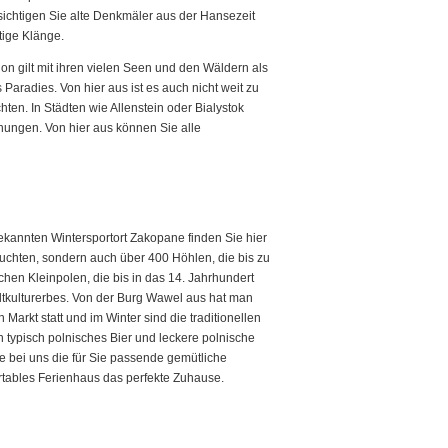
esichtigen Sie alte Denkmäler aus der Hansezeit
tige Klänge.
n gilt mit ihren vielen Seen und den Wäldern als
Paradies. Von hier aus ist es auch nicht weit zu
ten. In Städten wie Allenstein oder Bialystok
nungen. Von hier aus können Sie alle
ekannten Wintersportort Zakopane finden Sie hier
luchten, sondern auch über 400 Höhlen, die bis zu
hen Kleinpolen, die bis in das 14. Jahrhundert
ltkulturerbes. Von der Burg Wawel aus hat man
arkt statt und im Winter sind die traditionellen
 typisch polnisches Bier und leckere polnische
e bei uns die für Sie passende gemütliche
ortables Ferienhaus das perfekte Zuhause.