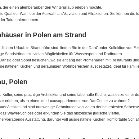
den, der einen atemberaubenden Winterurlaub erleben möchte.
n die Qual der Wahl bei der Auswahl an Aktivitäten und Attraktionen. Sie können die
 der Tatra unternehmen.
nhäuser in Polen am Strand
lichen Urlaub in Strandnähe sind, finden Sie in der DanCenter-Kollektion von Fer
nge Sandstrände mit vielen Möglichkeiten für Wassersport und Radtouren.
Danzig oder Sopot besuchen, wo sie entlang der Promenaden mit Restaurants und G
gestatteten Küchen und geräumigen Wohnbereichen ausgestattet, ideal für Familie
u, Polen
d Kultur, seine prächtige Architektur und seine fabelhafte Küche, was es zu einer
er erleben, als in einem der Luxusappartements von DanCenter zu wohnen?
uer Altstadt und sind nur wenige Gehminuten von vielen der beliebtesten Sehensw
as Wawel-Schloss oder erkunden Sie das historische jüdische Viertel.
ervorragende Ausstattung, darunter voll ausgestattete Küchen, komfortable Schla