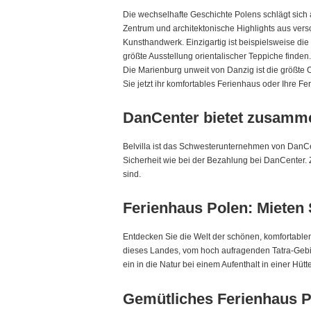
Die wechselhafte Geschichte Polens schlägt sich 
Zentrum und architektonische Highlights aus ver
Kunsthandwerk. Einzigartig ist beispielsweise d
größte Ausstellung orientalischer Teppiche find
Die Marienburg unweit von Danzig ist die größte
Sie jetzt ihr komfortables Ferienhaus oder Ihre 
DanCenter bietet zusamme
Belvilla ist das Schwesterunternehmen von DanCe
Sicherheit wie bei der Bezahlung bei DanCenter.
sind.
Ferienhaus Polen: Mieten
Entdecken Sie die Welt der schönen, komfortabl
dieses Landes, vom hoch aufragenden Tatra-Gebir
ein in die Natur bei einem Aufenthalt in einer Hüt
Gemütliches Ferienhaus Po