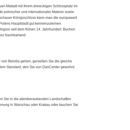
r Altstadt mit Ihrem dreieckigen Schlossplatz im
 polnischer und internationaler Malerei sowie
arschauer Königsschloss kann man die europaweit
 Polens Hauptstadt gut kennenzulernen.
Region seit dem frühen 14. Jahrhundert. Buchen
ches Nachbarland.
von Belvilla gehen, genießen Sie die gleiche
n dem Standard, den Sie von DanCenter gewohnt
hen Sie in die atemberaubenden Landschaften
ohnung in Warschau oder Krakau oder tauchen Sie