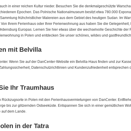
auch in einer reichen Kultur nieder. Besuchen Sie die denkmalgeschützte Warschaue
schiedenen Epochen. Das Polnische Nationalmuseum besitzt etwa 780.000 Exponate
ie Sammlung frühchristlicher Malereien aus dem Gebiet des heutigen Sudan. Im W
en. Von Ihrem Ferienhaus oder Ihrer Ferienwohnung aus haben Sie die Gelegenheit,
 Ordensburg Europas. Lernen Sie hier etwas über die wechselvolle Geschichte der 
Ferienwohnung in Polen und entdecken Sie unser schönes, wildes und gastfreundli
n mit Belvilla
nter. Wenn Sie auf der DanCenter-Website ein Belvilla-Haus finden und zur Kasse 
 Zahlungssicherheit, Datenschutzrichtlinien und Kundenzufriedenheit entspreche
 Sie Ihr Traumhaus
en Rückzugsorte in Polen mit den Ferienhausvermietungen von DanCenter. Entflie
ge bis zur glitzernden Ostseeküste. Entspannen Sie sich in einer gemütlichen W
te auf dem Lande.
len in der Tatra