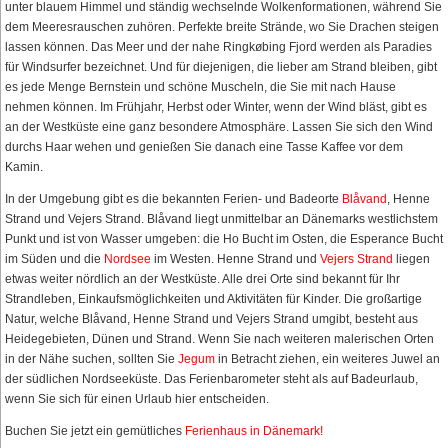
unter blauem Himmel und ständig wechselnde Wolkenformationen, während Sie
dem Meeresrauschen zuhören. Perfekte breite Strände, wo Sie Drachen steigen
lassen können. Das Meer und der nahe Ringkøbing Fjord werden als Paradies
für Windsurfer bezeichnet. Und für diejenigen, die lieber am Strand bleiben, gibt
es jede Menge Bernstein und schöne Muscheln, die Sie mit nach Hause
nehmen können. Im Frühjahr, Herbst oder Winter, wenn der Wind bläst, gibt es
an der Westküste eine ganz besondere Atmosphäre. Lassen Sie sich den Wind
durchs Haar wehen und genießen Sie danach eine Tasse Kaffee vor dem
Kamin.
In der Umgebung gibt es die bekannten Ferien- und Badeorte
Blåvand
, Henne
Strand und Vejers Strand. Blåvand liegt unmittelbar an Dänemarks westlichstem
Punkt und ist von Wasser umgeben: die Ho Bucht im Osten, die Esperance Bucht
im Süden und die
Nordsee
im Westen. Henne Strand und
Vejers Strand
liegen
etwas weiter nördlich an der Westküste. Alle drei Orte sind bekannt für Ihr
Strandleben, Einkaufsmöglichkeiten und Aktivitäten für Kinder. Die großartige
Natur, welche Blåvand, Henne Strand und Vejers Strand umgibt, besteht aus
Heidegebieten, Dünen und Strand. Wenn Sie nach weiteren malerischen Orten
in der Nähe suchen, sollten Sie
Jegum
in Betracht ziehen, ein weiteres Juwel an
der südlichen Nordseeküste. Das Ferienbarometer steht als auf Badeurlaub,
wenn Sie sich für einen Urlaub hier entscheiden.
Buchen Sie jetzt ein gemütliches
Ferienhaus in Dänemark!