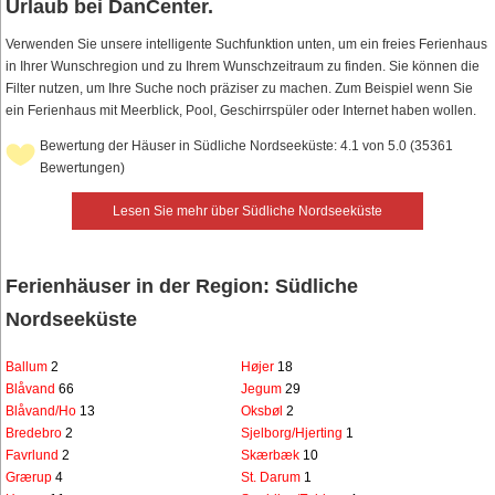
Urlaub bei DanCenter.
Verwenden Sie unsere intelligente Suchfunktion unten, um ein freies Ferienhaus
in Ihrer Wunschregion und zu Ihrem Wunschzeitraum zu finden. Sie können die
Filter nutzen, um Ihre Suche noch präziser zu machen. Zum Beispiel wenn Sie
ein Ferienhaus mit Meerblick, Pool, Geschirrspüler oder Internet haben wollen.
Bewertung der Häuser in Südliche Nordseeküste: 4.1 von 5.0 (35361
Bewertungen)
Lesen Sie mehr über Südliche Nordseeküste
Ferienhäuser in der Region: Südliche
Nordseeküste
Ballum
2
Højer
18
Blåvand
66
Jegum
29
Blåvand/Ho
13
Oksbøl
2
Bredebro
2
Sjelborg/Hjerting
1
Favrlund
2
Skærbæk
10
Grærup
4
St. Darum
1