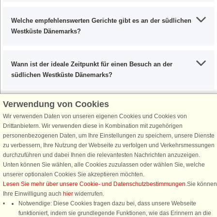
Welche empfehlenswerten Gerichte gibt es an der südlichen
Westküste Dänemarks?
Wann ist der ideale Zeitpunkt für einen Besuch an der
südlichen Westküste Dänemarks?
Verwendung von Cookies
Wir verwenden Daten von unseren eigenen Cookies und Cookies von
Schließen Sie sich 100.000 Ferienhaus-Fans an
Drittanbietern. Wir verwenden diese in Kombination mit zugehörigen
personenbezogenen Daten, um Ihre Einstellungen zu speichern, unsere Dienste
Erhalten Sie einen
Willkommensgutschein von 25 €
für Ihren nächsten
zu verbessern, Ihre Nutzung der Webseite zu verfolgen und Verkehrsmessungen
Ferienhausurlaub - melden Sie sich einfach für den DanCenter Newsletter
durchzuführen und dabei Ihnen die relevantesten Nachrichten anzuzeigen.
an. Verpassen Sie nie wieder exklusive Angebote, Gewinnspiele und
Unten können Sie wählen, alle Cookies zuzulassen oder wählen Sie, welche
Urlaubstipps!
unserer optionalen Cookies Sie akzeptieren möchten.
Lesen Sie mehr über unsere Cookie- und Datenschutzbestimmungen
.Sie können
Ihre Einwilligung auch
hier
widerrufen.
Notwendige: Diese Cookies tragen dazu bei, dass unsere Webseite
funktioniert, indem sie grundlegende Funktionen, wie das Erinnern an die