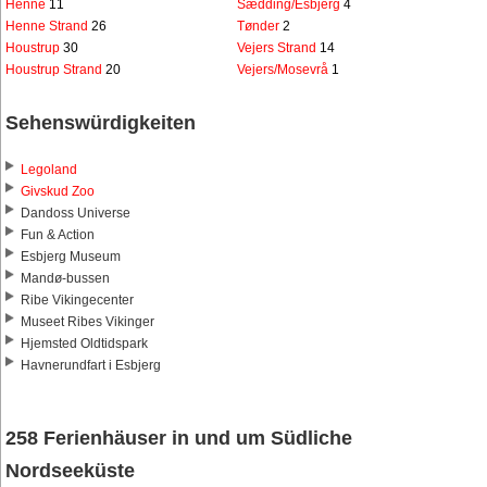
Henne
11
Sædding/Esbjerg
4
Henne Strand
26
Tønder
2
Houstrup
30
Vejers Strand
14
Houstrup Strand
20
Vejers/Mosevrå
1
Sehenswürdigkeiten
Legoland
Givskud Zoo
Dandoss Universe
Fun & Action
Esbjerg Museum
Mandø-bussen
Ribe Vikingecenter
Museet Ribes Vikinger
Hjemsted Oldtidspark
Havnerundfart i Esbjerg
258 Ferienhäuser in und um Südliche
Nordseeküste