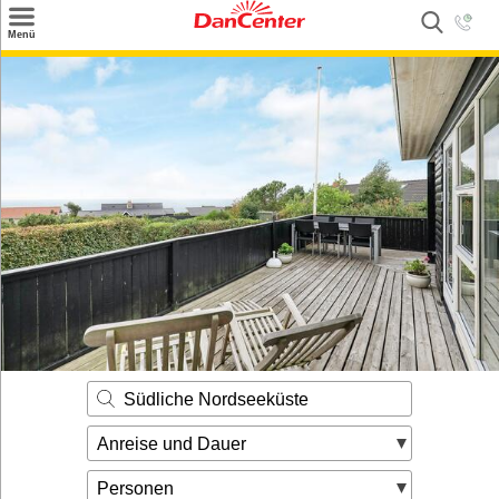
×
Menü
Suchen
Urlaubsziele
Weitere Urlaubsziele
Angebote
Inspiration
Kontakt
Gut zu wissen
Login
Südliche Nordseeküste
Anreise und Dauer
Personen