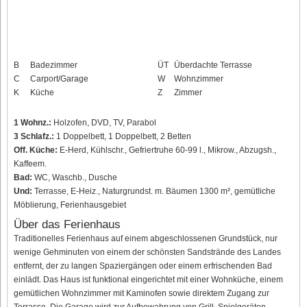
B
Badezimmer
ÜT
Überdachte Terrasse
C
Carport/Garage
W
Wohnzimmer
K
Küche
Z
Zimmer
1 Wohnz.:
Holzofen, DVD, TV, Parabol
3 Schlafz.:
1 Doppelbett, 1 Doppelbett, 2 Betten
Off. Küche:
E-Herd, Kühlschr., Gefriertruhe 60-99 l., Mikrow., Abzugsh.,
Kaffeem.
Bad:
WC, Waschb., Dusche
Und:
Terrasse, E-Heiz., Naturgrundst. m. Bäumen 1300 m², gemütliche
Möblierung, Ferienhausgebiet
Über das Ferienhaus
Traditionelles Ferienhaus auf einem abgeschlossenen Grundstück, nur
wenige Gehminuten von einem der schönsten Sandstrände des Landes
entfernt, der zu langen Spaziergängen oder einem erfrischenden Bad
einlädt. Das Haus ist funktional eingerichtet mit einer Wohnküche, einem
gemütlichen Wohnzimmer mit Kaminofen sowie direktem Zugang zur
Terrasse. Die Garage wird zur Aufbewahrung von Grill, Spielgeräten,