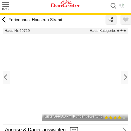
×
Menü
Suchen
Ferienhaus: Houstrup Strand
Urlaubsziele
Haus-Nr. 69719
Haus-Kategorie:
★★★
Weitere Urlaubsziele
Angebote
Inspiration
Kontakt
Gut zu wissen
Login
Küste/See 3,0 km
Kundenbewertung
Anreise & Dauer auswählen