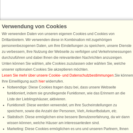
Verwendung von Cookies
Schließen Sie sich 100.000 Ferienhaus-Fans an
Wir verwenden Daten von unseren eigenen Cookies und Cookies von
Erhalten Sie einen
Willkommensgutschein von 25 €
für Ihren nächsten
Drittanbietern. Wir verwenden diese in Kombination mit zugehörigen
Ferienhausurlaub - melden Sie sich einfach für den DanCenter Newsletter
personenbezogenen Daten, um Ihre Einstellungen zu speichern, unsere Dienste
an. Verpassen Sie nie wieder exklusive Angebote, Gewinnspiele und
zu verbessern, Ihre Nutzung der Webseite zu verfolgen und Verkehrsmessungen
Urlaubstipps!
durchzuführen und dabei Ihnen die relevantesten Nachrichten anzuzeigen.
Unten können Sie wählen, alle Cookies zuzulassen oder wählen Sie, welche
unserer optionalen Cookies Sie akzeptieren möchten.
Lesen Sie mehr über unsere Cookie- und Datenschutzbestimmungen
.Sie können
Ihre Einwilligung auch
hier
widerrufen.
Newsletter abonnieren
Notwendige: Diese Cookies tragen dazu bei, dass unsere Webseite
funktioniert, indem sie grundlegende Funktionen, wie das Erinnern an die
Liste der Lieblingshäuser, aktivieren.
Funktionell: Diese werden verwendet, um Ihre Sucheinstellungen zu
speichern, sowie die Anzahl der Personen, Vieh, Ankunftsdatum, etc.
Folgen Sie uns:
Statistisch: Diese ermöglichen eine bessere Benutzererfahrung, da wir dann
Rufen Sie an, um zu buchen
wissen können, welche Häuser am interessantesten sind.
DanCenter Kundenbewertung
Marketing: Diese Cookies ermöglichen es uns und unseren Partnern, Ihnen
4,1 von 5