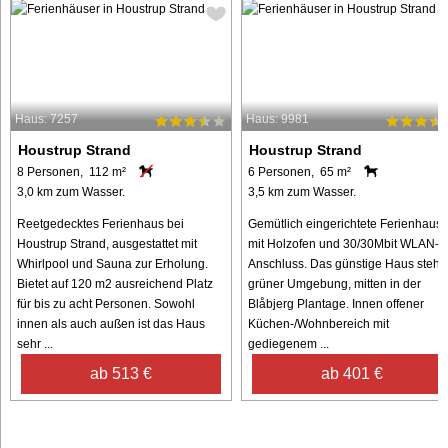
Haus: 7257
Haus: 9981
Houstrup Strand
Houstrup Strand
8 Personen, 112 m²
6 Personen, 65 m²
3,0 km zum Wasser.
3,5 km zum Wasser.
Reetgedecktes Ferienhaus bei
Gemütlich eingerichtete Ferienhaus
Houstrup Strand, ausgestattet mit
mit Holzofen und 30/30Mbit WLAN-
Whirlpool und Sauna zur Erholung.
Anschluss. Das günstige Haus steht 
Bietet auf 120 m2 ausreichend Platz
grüner Umgebung, mitten in der
für bis zu acht Personen. Sowohl
Blåbjerg Plantage. Innen offener
innen als auch außen ist das Haus
Küchen-/Wohnbereich mit
sehr ...
gediegenem ...
ab 513 €
ab 401 €