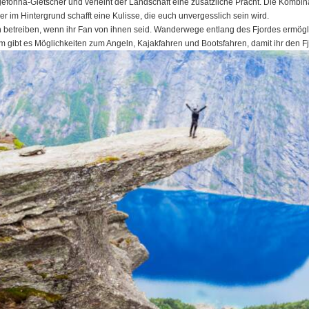
gefonna-Gletscher und verleiht der Landschaft eine zusätzliche Pracht. Die Kombi
im Hintergrund schafft eine Kulisse, die euch unvergesslich sein wird.
ten betreiben, wenn ihr Fan von ihnen seid. Wanderwege entlang des Fjordes erm
 gibt es Möglichkeiten zum Angeln, Kajakfahren und Bootsfahren, damit ihr den F