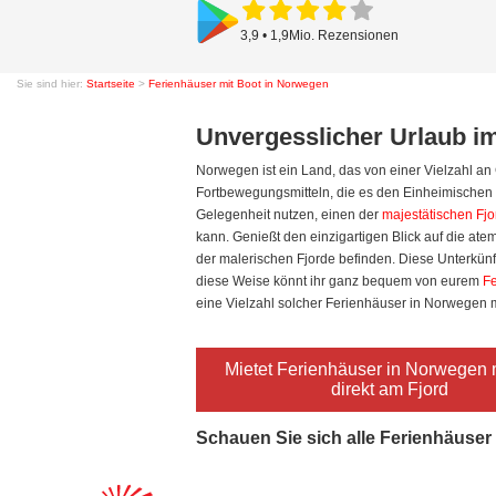
3,9 • 1,9Mio. Rezensionen
Sie sind hier:
Startseite
>
Ferienhäuser mit Boot in Norwegen
Unvergesslicher Urlaub i
Norwegen ist ein Land, das von einer Vielzahl a
Fortbewegungsmitteln, die es den Einheimische
Gelegenheit nutzen, einen der
majestätischen Fjo
kann. Genießt den einzigartigen Blick auf die at
der malerischen Fjorde befinden. Diese Unterkünft
diese Weise könnt ihr ganz bequem von eurem
Fe
eine Vielzahl solcher Ferienhäuser in Norwegen 
Mietet Ferienhäuser in Norwegen 
direkt am Fjord
Schauen Sie sich alle Ferienhäuser