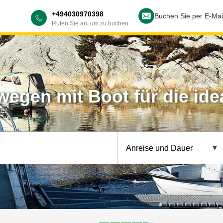
+494030970398
Buchen Sie per E-Mai
Rufen Sie an, um zu buchen
egen mit Boot für die ide
Anreise und Dauer