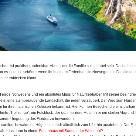
chen, ist praktisch undenkbar. Aber auch die Familie sollte dabei sein. Deshalb b
 es ist umso schöner, wenn ihr in einem Ferienhaus in Norwegen mit Familie und
e ihr entdecken könnt.
 Fjorde Norwegens und ein absolutes Muss für Naturliebhaber. Mit seiner beeindru
bietet eine atemberaubende Landschaft, die jeden verzaubert. Der Weg zum Hardang
für ihre malerischen Kulissen bekannt ist. Hier können Besucher die einzigartig
te „Trollzunge", ein Felsblock, der sich mehrere Meter in einen steilen Abgrund hi
ruckende Umgebung des Fjordes zu bewundern.
n sanften, bewaldeten Hügeln, die sich allmählich zum Ufer hin ausdehnen. Der Fjo
wäre das dann in einem
Ferienhaus mit Sauna oder Whirlpool
?