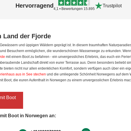
Hervorragend
Trustpilot
4,1 • Bewertungen 15.895
m Land der Fjorde
n Gewässern und üppigen Wäldern geprägt ist. In diesem traumhaften Naturparad
n und Besuchern ermöglichen, die wunderschönen Wasserwege zu erkunden. Wenn
rde
mit einem Boot zu befahren - ein unvergessliches Erlebnis, das euch ein Fer
emberaubende Landschaft direkt von eurer Terrasse aus. Denn besonders beliebt sin
e bieten nicht nur allen erdenklichen Komfort, sondern verfügen auch über ein eig
rienhaus aus in See stechen
und die umliegende Schönheit Norwegens auf dem Wa
mit Boot, die euren Aufenthalt in Norwegen zu einem unvergesslichen Erlebnis ma
mit Boot
 mit Boot in Norwegen an: