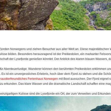
Fjorden Norwegens und ziehen Besucher aus aller Welt an. Diese majestätischen W
sse bilden. Besonders herausragend ist der Preikestolen, ein markanter Felsvors
dschaft der Lysefjorde genießen könntet. Der Anblick des klaren blauen Wassers, 
n für Abenteuerlustige. Wanderer können den berühmten Preikestolen erklimmen und
Es ist ein unvergessliches Erlebnis, hoch über dem Fjord zu stehen und die Schö
haustierfreundliches Ferienhaus Norwegen
mit Boot aussuchen. Der Fjord eignet si
 erkunden. Das klare Wasser und die dramatische Landschaft schaffen eine magi
nzigartigen Kulisse sind die Lysefjorde ein Ort, der zum Verweilen und Erkunden 