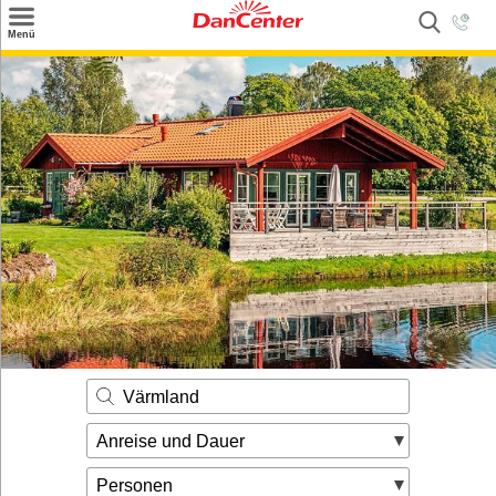
×
Menü
Suchen
Urlaubsziele
Weitere Urlaubsziele
Angebote
Inspiration
Kontakt
Gut zu wissen
Login
Värmland
Anreise und Dauer
Personen