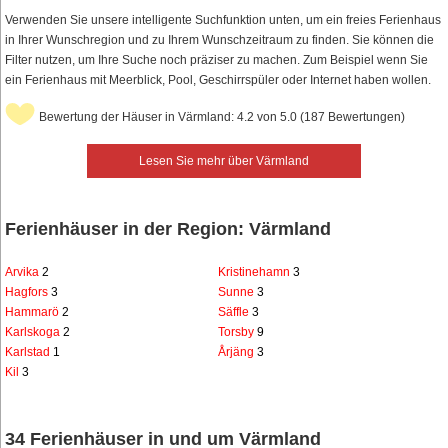
Verwenden Sie unsere intelligente Suchfunktion unten, um ein freies Ferienhaus
in Ihrer Wunschregion und zu Ihrem Wunschzeitraum zu finden. Sie können die
Filter nutzen, um Ihre Suche noch präziser zu machen. Zum Beispiel wenn Sie
ein Ferienhaus mit Meerblick, Pool, Geschirrspüler oder Internet haben wollen.
Bewertung der Häuser in Värmland: 4.2 von 5.0 (187 Bewertungen)
Lesen Sie mehr über Värmland
Ferienhäuser in der Region: Värmland
Arvika
2
Kristinehamn
3
Hagfors
3
Sunne
3
Hammarö
2
Säffle
3
Karlskoga
2
Torsby
9
Karlstad
1
Årjäng
3
Kil
3
34 Ferienhäuser in und um Värmland