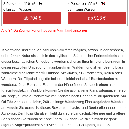
8 Personen, 110 m²
4 Personen, 55 m²
6 km zum Wasser.
75 m zum Wasser.
ab 704 €
ab 913 €
Alle 34 DanCenter Ferienhäuser in Värmland ansehen
In Värmland sind eine Vielzahl von Aktivitäten möglich, sowohl in der schönen,
unberührten Natur als auch in den idyllischen Städten. Ihre Ferienerlebnisse in
dieser beschaulichen Umgebung werden sicher zu Ihrer Erholung beitragen. In
dieser reizvollen Umgebung mit unberührten Wäldern und stillen Seen gibt es
zahlreiche Möglichkeiten für Outdoor- Aktivitäten, z.B. Radfahren, Reiten oder
Wandern. Bei Filipstad liegt die beliebte Heidelandschaft Brattforsheden mit
wunderschöner Flora und Fauna. In der Nähe finden Sie auch einen alten
Kriegsflugplatz. In Munkfors können Sie die asphaltierte Klarälvsbanan, eine 90
km lange, autofreie Radstrecke von Karlstad nach Uddeholm, ausprobieren. Am
Ort Eda zieht der beliebte, 240 km lange Wanderweg Finnskogaleden Wanderer
an. Angeln Sie gerne, ist dieses Revier zum Lachs- und Seeforellenangeln eine
Attraktion. Der Fluss Klarälven fließt durch die Landschaft, kleinere und größere
Seen finden Sie zudem beinahe überall. Suchen Sie sich einfach Ihr ganz
eigenes Anglerparadies! Sind Sie ein Freund des Golfsports, finden Sie