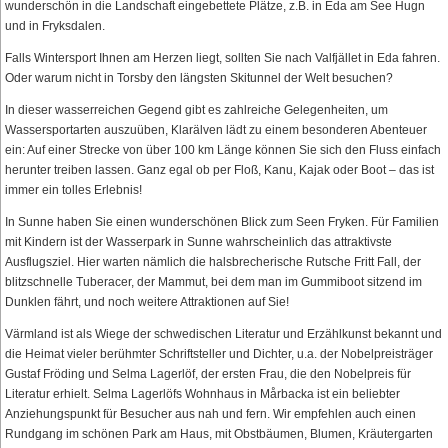
wunderschön in die Landschaft eingebettete Plätze, z.B. in Eda am See Hugn
und in Fryksdalen.
Falls Wintersport Ihnen am Herzen liegt, sollten Sie nach Valfjället in Eda fahren.
Oder warum nicht in Torsby den längsten Skitunnel der Welt besuchen?
In dieser wasserreichen Gegend gibt es zahlreiche Gelegenheiten, um
Wassersportarten auszuüben, Klarälven lädt zu einem besonderen Abenteuer
ein: Auf einer Strecke von über 100 km Länge können Sie sich den Fluss einfach
herunter treiben lassen. Ganz egal ob per Floß, Kanu, Kajak oder Boot – das ist
immer ein tolles Erlebnis!
In Sunne haben Sie einen wunderschönen Blick zum Seen Fryken. Für Familien
mit Kindern ist der Wasserpark in Sunne wahrscheinlich das attraktivste
Ausflugsziel. Hier warten nämlich die halsbrecherische Rutsche Fritt Fall, der
blitzschnelle Tuberacer, der Mammut, bei dem man im Gummiboot sitzend im
Dunklen fährt, und noch weitere Attraktionen auf Sie!
Värmland ist als Wiege der schwedischen Literatur und Erzählkunst bekannt und
die Heimat vieler berühmter Schriftsteller und Dichter, u.a. der Nobelpreisträger
Gustaf Fröding und Selma Lagerlöf, der ersten Frau, die den Nobelpreis für
Literatur erhielt. Selma Lagerlöfs Wohnhaus in Mårbacka ist ein beliebter
Anziehungspunkt für Besucher aus nah und fern. Wir empfehlen auch einen
Rundgang im schönen Park am Haus, mit Obstbäumen, Blumen, Kräutergarten