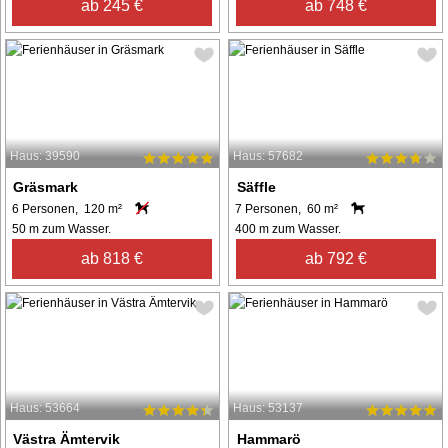
ab 245 €
ab 748 €
Haus: 39590
Haus: 57682
Gräsmark
Säffle
6 Personen, 120 m²
7 Personen, 60 m²
50 m zum Wasser.
400 m zum Wasser.
ab 818 €
ab 792 €
Haus: 53664
Haus: 53137
Västra Ämtervik
Hammarö