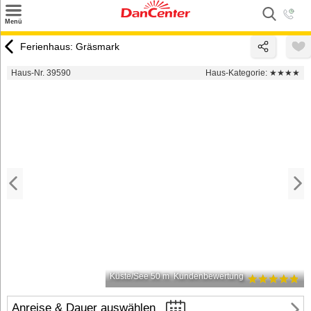
×
Menü
Suchen
Ferienhaus: Gräsmark
Urlaubsziele
Haus-Nr. 39590
Haus-Kategorie:
★★★★
Weitere Urlaubsziele
Angebote
Inspiration
Kontakt
Gut zu wissen
Login
Küste/See 50 m
Kundenbewertung
Anreise & Dauer auswählen