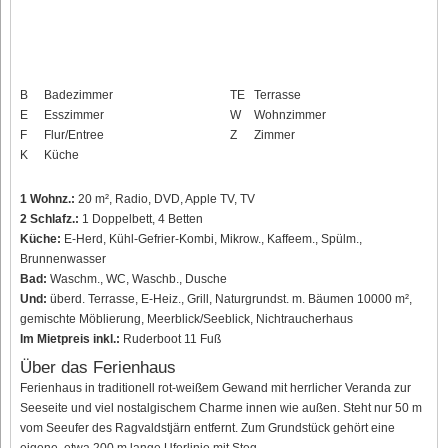
B
Badezimmer
TE
Terrasse
E
Esszimmer
W
Wohnzimmer
F
Flur/Entree
Z
Zimmer
K
Küche
1 Wohnz.:
20 m², Radio, DVD, Apple TV, TV
2 Schlafz.:
1 Doppelbett, 4 Betten
Küche:
E-Herd, Kühl-Gefrier-Kombi, Mikrow., Kaffeem., Spülm.,
Brunnenwasser
Bad:
Waschm., WC, Waschb., Dusche
Und:
überd. Terrasse, E-Heiz., Grill, Naturgrundst. m. Bäumen 10000 m²,
gemischte Möblierung, Meerblick/Seeblick, Nichtraucherhaus
Im Mietpreis inkl.:
Ruderboot 11 Fuß
Über das Ferienhaus
Ferienhaus in traditionell rot-weißem Gewand mit herrlicher Veranda zur
Seeseite und viel nostalgischem Charme innen wie außen. Steht nur 50 m
vom Seeufer des Ragvaldstjärn entfernt. Zum Grundstück gehört eine
eigene, etwa 200 m lange Uferlinie mit Steg.