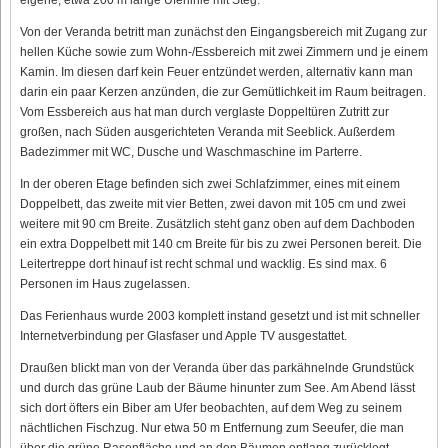
Von der Veranda betritt man zunächst den Eingangsbereich mit Zugang zur
hellen Küche sowie zum Wohn-/Essbereich mit zwei Zimmern und je einem
Kamin. Im diesen darf kein Feuer entzündet werden, alternativ kann man
darin ein paar Kerzen anzünden, die zur Gemütlichkeit im Raum beitragen.
Vom Essbereich aus hat man durch verglaste Doppeltüren Zutritt zur
großen, nach Süden ausgerichteten Veranda mit Seeblick. Außerdem
Badezimmer mit WC, Dusche und Waschmaschine im Parterre.
In der oberen Etage befinden sich zwei Schlafzimmer, eines mit einem
Doppelbett, das zweite mit vier Betten, zwei davon mit 105 cm und zwei
weitere mit 90 cm Breite. Zusätzlich steht ganz oben auf dem Dachboden
ein extra Doppelbett mit 140 cm Breite für bis zu zwei Personen bereit. Die
Leitertreppe dort hinauf ist recht schmal und wacklig. Es sind max. 6
Personen im Haus zugelassen.
Das Ferienhaus wurde 2003 komplett instand gesetzt und ist mit schneller
Internetverbindung per Glasfaser und Apple TV ausgestattet.
Draußen blickt man von der Veranda über das parkähnelnde Grundstück
und durch das grüne Laub der Bäume hinunter zum See. Am Abend lässt
sich dort öfters ein Biber am Ufer beobachten, auf dem Weg zu seinem
nächtlichen Fischzug. Nur etwa 50 m Entfernung zum Seeufer, die man
über die grüne Rasenfläche und an den Bäumen entlang zurücklegt.