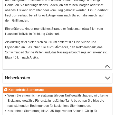
Genießen Sie hier ungestörtes Baden, ob am frühen Morgen oder spät
abends. Es kann vom Ufer oder vom Steg gebadet werden. Ein Ruderboot
liegt dort vertäut, bereit für evtl. Angeltörns nach Barsch, die anschl. auf
dem Grill landen.
Ein größeres, kinderfreundliches Strandufer findet man etwa 5 km vom
Haus bei Trötvik, in Richtung Gräsmark.
Als Ausflugsziel bieten sich ca. 30 km entfernt die Orte Sunne und
Fryksdalen an. Besuchen Sie auch Mårbacka, den Rottnerospark, das
Schwimmbad Sunne Vattenland, das Passagierboot ”Freja av Fryken” etc.
Etwa 40 km nach Arvika.
Nebenkosten
Kostenfreie Stornierung
Wenn Sie einen nicht erstattungsfähigen Tarif gewählt haben, wird keine
Erstattung gewährt. Für erstattungsfähige Tarife beachten Sie bitte die
nachstehenden Bedingungen für kostenlose Stornierungen:
Kostenfreie Stornierung bis zu 35 Tage vor der Ankunft. Gültig für