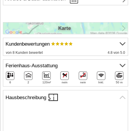
Karte
Kundenbewertungen
von 8 Kunden bewertet
4.8 von 5.0
Ferienhaus-Ausstattung
6
2
120m²
nein
nein
Inkl.
50 m
Hausbeschreibung