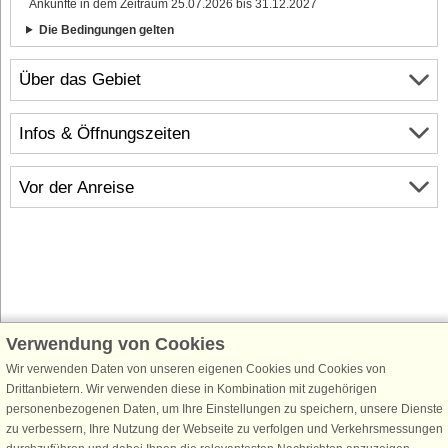
Ankünfte in dem Zeitraum 25.07.2026 bis 31.12.2027
Die Bedingungen gelten
Über das Gebiet
Infos & Öffnungszeiten
Vor der Anreise
Verwendung von Cookies
Schließen Sie sich 100.000 Ferienhaus-Fans an
Wir verwenden Daten von unseren eigenen Cookies und Cookies von
Erhalten Sie einen
Willkommensgutschein von 25 €
für Ihren nächsten
Drittanbietern. Wir verwenden diese in Kombination mit zugehörigen
Ferienhausurlaub - melden Sie sich einfach für den DanCenter Newsletter
personenbezogenen Daten, um Ihre Einstellungen zu speichern, unsere Dienste
an. Verpassen Sie nie wieder exklusive Angebote, Gewinnspiele und
zu verbessern, Ihre Nutzung der Webseite zu verfolgen und Verkehrsmessungen
Urlaubstipps!