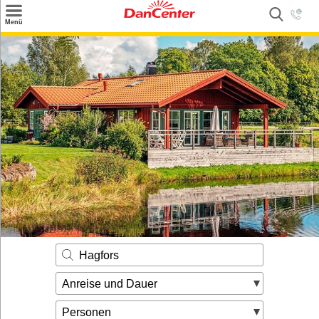
×
Menü
Suchen
Urlaubsziele
Weitere Urlaubsziele
Angebote
Inspiration
Kontakt
Gut zu wissen
Login
Hagfors
Anreise und Dauer
Personen