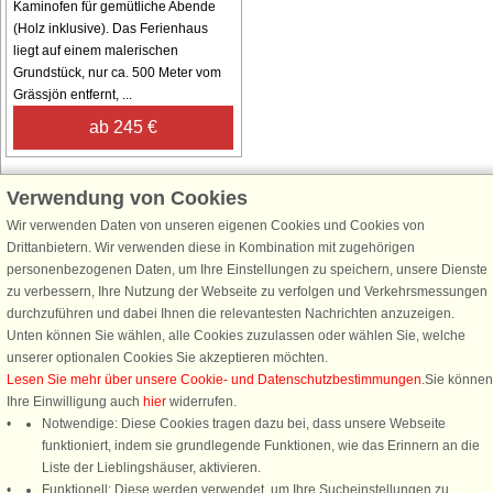
Kaminofen für gemütliche Abende
(Holz inklusive). Das Ferienhaus
liegt auf einem malerischen
Grundstück, nur ca. 500 Meter vom
Grässjön entfernt, ...
ab 245 €
Verwendung von Cookies
Wir verwenden Daten von unseren eigenen Cookies und Cookies von
Schließen Sie sich 100.000 Ferienhaus-Fans an
Drittanbietern. Wir verwenden diese in Kombination mit zugehörigen
personenbezogenen Daten, um Ihre Einstellungen zu speichern, unsere Dienste
Erhalten Sie einen
Willkommensgutschein von 25 €
für Ihren nächsten
zu verbessern, Ihre Nutzung der Webseite zu verfolgen und Verkehrsmessungen
Ferienhausurlaub - melden Sie sich einfach für den DanCenter Newsletter
durchzuführen und dabei Ihnen die relevantesten Nachrichten anzuzeigen.
an. Verpassen Sie nie wieder exklusive Angebote, Gewinnspiele und
Unten können Sie wählen, alle Cookies zuzulassen oder wählen Sie, welche
Urlaubstipps!
unserer optionalen Cookies Sie akzeptieren möchten.
Lesen Sie mehr über unsere Cookie- und Datenschutzbestimmungen
.Sie können
Ihre Einwilligung auch
hier
widerrufen.
Notwendige: Diese Cookies tragen dazu bei, dass unsere Webseite
funktioniert, indem sie grundlegende Funktionen, wie das Erinnern an die
Newsletter abonnieren
Liste der Lieblingshäuser, aktivieren.
Funktionell: Diese werden verwendet, um Ihre Sucheinstellungen zu