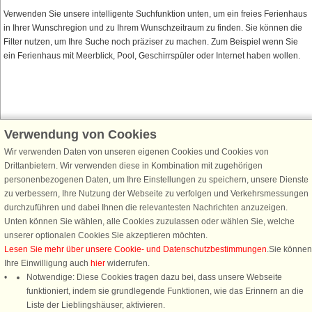
Verwenden Sie unsere intelligente Suchfunktion unten, um ein freies Ferienhaus
in Ihrer Wunschregion und zu Ihrem Wunschzeitraum zu finden. Sie können die
Filter nutzen, um Ihre Suche noch präziser zu machen. Zum Beispiel wenn Sie
ein Ferienhaus mit Meerblick, Pool, Geschirrspüler oder Internet haben wollen.
Verwendung von Cookies
Schließen Sie sich 100.000 Ferienhaus-Fans an
Wir verwenden Daten von unseren eigenen Cookies und Cookies von
Erhalten Sie einen
Willkommensgutschein von 25 €
für Ihren nächsten
Drittanbietern. Wir verwenden diese in Kombination mit zugehörigen
Ferienhausurlaub - melden Sie sich einfach für den DanCenter Newsletter
personenbezogenen Daten, um Ihre Einstellungen zu speichern, unsere Dienste
an. Verpassen Sie nie wieder exklusive Angebote, Gewinnspiele und
zu verbessern, Ihre Nutzung der Webseite zu verfolgen und Verkehrsmessungen
Urlaubstipps!
durchzuführen und dabei Ihnen die relevantesten Nachrichten anzuzeigen.
Unten können Sie wählen, alle Cookies zuzulassen oder wählen Sie, welche
unserer optionalen Cookies Sie akzeptieren möchten.
Lesen Sie mehr über unsere Cookie- und Datenschutzbestimmungen
.Sie können
Ihre Einwilligung auch
hier
widerrufen.
Newsletter abonnieren
Notwendige: Diese Cookies tragen dazu bei, dass unsere Webseite
funktioniert, indem sie grundlegende Funktionen, wie das Erinnern an die
Liste der Lieblingshäuser, aktivieren.