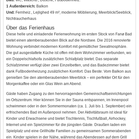
Bad:
WC, Waschb., Dusche, Fußbodenheiz.
1 Außenbereich:
Balkon
Und:
Fernheiz., Lejlighed 49 m², moderne Möblierung, Meerblick/Seeblick,
Nichtraucherhaus
Über das Ferienhaus
Diese helle und einladende Ferienwohnung im ersten Stock von Fanø Bad
bietet einen atemberaubenden Blick auf die Nordsee. Die 2016 renovierte
Wohnung verbindet modernen Komfort mit gemütlicher Seeatmosphäre.
Die gut ausgestattete Küche ist offen mit dem Wohnzimmer verbunden, wo
ein Doppelschlafsofa zusätzlichen Schlafplatz bietet. Das separate
Schlafzimmer verfügt über zwei Einzelbetten, und das Badezimmer bietet
dank Fußbodenheizung zusätzlichen Komfort. Das Beste: Vom Balkon aus
genießen Sie den atemberaubenden Meerblick – ein perfekter Ort für den
Morgenkaffee oder ein Glas Wein am Abend.
Gäste haben Zugang zu den hervorragenden Gemeinschaftseinrichtungen
im Ortszentrum. Hier können Sie in der Sauna entspannen, im Innenpool
schwimmen oder in den Sommermonaten (ca. 1. Juli bis 1. September) ein
erfrischendes Bad im Außenpool nehmen. Der Aktivitätsraum ist ideal für
Kinder und Erwachsene und bietet Tischtennis, Tischfußball, Airhockey,
Internet und ein Spielzimmer für die jüngsten Gäste. Draußen laden ein
Spielplatz und eine Grillhütte Familien zu gemeinsamen Sommerabenden
ein. Kinder spielen in der Nähe, während das Abendessen auf dem Grill