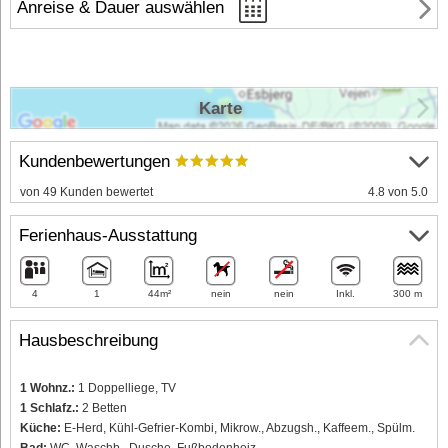
Anreise & Dauer auswählen
Karte
Kundenbewertungen
von 49 Kunden bewertet
4.8 von 5.0
Ferienhaus-Ausstattung
4
1
44m²
nein
nein
Inkl.
300 m
Hausbeschreibung
1 Wohnz.:
1 Doppelliege, TV
1 Schlafz.:
2 Betten
Küche:
E-Herd, Kühl-Gefrier-Kombi, Mikrow., Abzugsh., Kaffeem., Spülm.