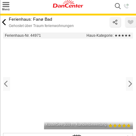
×
Menü
Suchen
Ferienhaus: Fanø Bad
Gehostet über Traum ferienwohnungen
Urlaubsziele
Ferienhaus-Nr. 44971
Haus-Kategorie:
★★★★★
Weitere Urlaubsziele
Angebote
Inspiration
Kontakt
Gut zu wissen
Login
Küste/See 300 m
Kundenbewertung