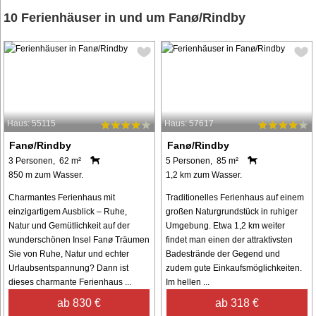
10 Ferienhäuser in und um Fanø/Rindby
Haus: 55115
Haus: 57617
Fanø/Rindby
Fanø/Rindby
3 Personen, 62 m²
5 Personen, 85 m²
850 m zum Wasser.
1,2 km zum Wasser.
Charmantes Ferienhaus mit
Traditionelles Ferienhaus auf einem
einzigartigem Ausblick – Ruhe,
großen Naturgrundstück in ruhiger
Natur und Gemütlichkeit auf der
Umgebung. Etwa 1,2 km weiter
wunderschönen Insel Fanø Träumen
findet man einen der attraktivsten
Sie von Ruhe, Natur und echter
Badestrände der Gegend und
Urlaubsentspannung? Dann ist
zudem gute Einkaufsmöglichkeiten.
dieses charmante Ferienhaus ...
Im hellen ...
ab 830 €
ab 318 €