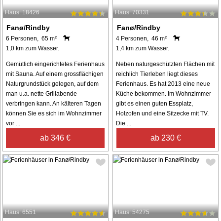
Haus: 18426
Haus: 70331
Fanø/Rindby
Fanø/Rindby
6 Personen, 65 m²
4 Personen, 46 m²
1,0 km zum Wasser.
1,4 km zum Wasser.
Gemütlich eingerichtetes Ferienhaus
Neben naturgeschützten Flächen mit
mit Sauna. Auf einem grossflächigen
reichlich Tierleben liegt dieses
Naturgrundstück gelegen, auf dem
Ferienhaus. Es hat 2013 eine neue
man u.a. nette Grillabende
Küche bekommen. Im Wohnzimmer
verbringen kann. An kälteren Tagen
gibt es einen guten Essplatz,
können Sie es sich im Wohnzimmer
Holzofen und eine Sitzecke mit TV.
vor ...
Die ...
ab 346 €
ab 230 €
Haus: 6551
Haus: 54275