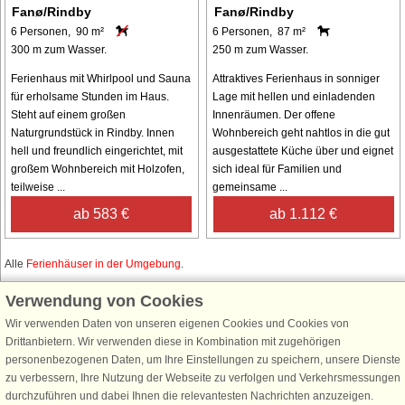
Fanø/Rindby
Fanø/Rindby
6 Personen, 90 m²
6 Personen, 87 m²
300 m zum Wasser.
250 m zum Wasser.
Ferienhaus mit Whirlpool und Sauna
Attraktives Ferienhaus in sonniger
für erholsame Stunden im Haus.
Lage mit hellen und einladenden
Steht auf einem großen
Innenräumen. Der offene
Naturgrundstück in Rindby. Innen
Wohnbereich geht nahtlos in die gut
hell und freundlich eingerichtet, mit
ausgestattete Küche über und eignet
großem Wohnbereich mit Holzofen,
sich ideal für Familien und
teilweise ...
gemeinsame ...
ab 583 €
ab 1.112 €
Alle
Ferienhäuser in der Umgebung
.
Verwendung von Cookies
Wir verwenden Daten von unseren eigenen Cookies und Cookies von
Schließen Sie sich 100.000 Ferienhaus-Fans an
Drittanbietern. Wir verwenden diese in Kombination mit zugehörigen
personenbezogenen Daten, um Ihre Einstellungen zu speichern, unsere Dienste
Erhalten Sie einen
Willkommensgutschein von 25 €
für Ihren nächsten
zu verbessern, Ihre Nutzung der Webseite zu verfolgen und Verkehrsmessungen
Ferienhausurlaub - melden Sie sich einfach für den DanCenter Newsletter
durchzuführen und dabei Ihnen die relevantesten Nachrichten anzuzeigen.
an. Verpassen Sie nie wieder exklusive Angebote, Gewinnspiele und