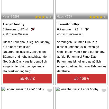
Haus: 99293
Haus: 4799
Fanø/Rindby
Fanø/Rindby
6 Personen, 87 m²
6 Personen, 92 m²
900 m zum Wasser.
400 m zum Wasser.
Dieses Ferienhaus liegt bei Rindby,
Verbringen Sie Ihren Urlaub in
auf einem attraktiven
diesem Ferienhaus, nur wenige
Naturgrundstück mit zahlreichen
Gehminuten vom Strand bei Rindby,
Bäumen und hohem, schützendem
auf der Ferieninsel Fanø. Das
Gebüsch. Das Haus ist gemütlich
Ferienhaus ist hell und gemütlich
eingerichtet, die durchgehende
eingerichtet und lädt zum Erholen an
Holzverkleidung trägt ...
der Küste ...
ab 463 €
ab 468 €