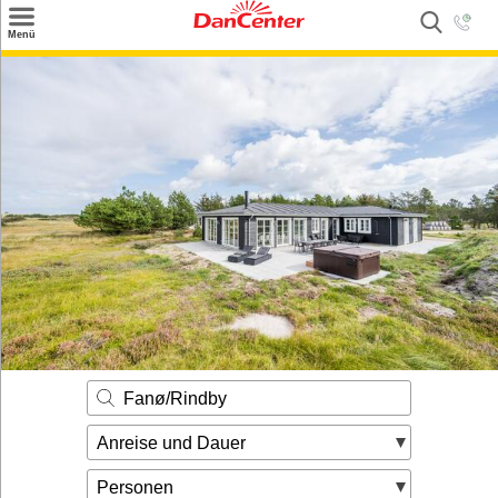
×
Menü
Suchen
Urlaubsziele
Weitere Urlaubsziele
Angebote
Inspiration
Kontakt
Gut zu wissen
Login
Fanø/Rindby
Anreise und Dauer
Personen