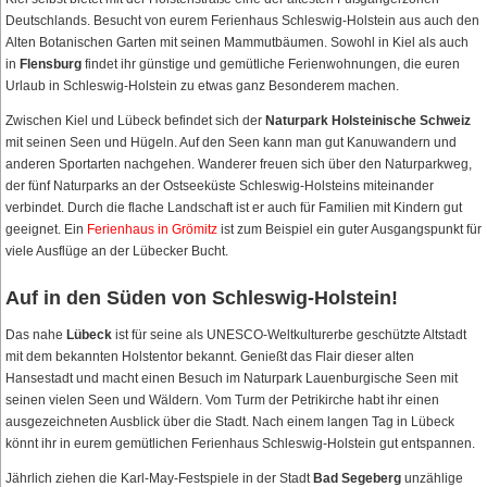
Deutschlands. Besucht von eurem Ferienhaus Schleswig-Holstein aus auch den
Alten Botanischen Garten mit seinen Mammutbäumen. Sowohl in Kiel als auch
in
Flensburg
findet ihr günstige und gemütliche Ferienwohnungen, die euren
Urlaub in Schleswig-Holstein zu etwas ganz Besonderem machen.
Zwischen Kiel und Lübeck befindet sich der
Naturpark Holsteinische Schweiz
mit seinen Seen und Hügeln. Auf den Seen kann man gut Kanuwandern und
anderen Sportarten nachgehen. Wanderer freuen sich über den Naturparkweg,
der fünf Naturparks an der Ostseeküste Schleswig-Holsteins miteinander
verbindet. Durch die flache Landschaft ist er auch für Familien mit Kindern gut
geeignet. Ein
Ferienhaus in Grömitz
ist zum Beispiel ein guter Ausgangspunkt für
viele Ausflüge an der Lübecker Bucht.
Auf in den Süden von Schleswig-Holstein!
Das nahe
Lübeck
ist für seine als UNESCO-Weltkulturerbe geschützte Altstadt
mit dem bekannten Holstentor bekannt. Genießt das Flair dieser alten
Hansestadt und macht einen Besuch im Naturpark Lauenburgische Seen mit
seinen vielen Seen und Wäldern. Vom Turm der Petrikirche habt ihr einen
ausgezeichneten Ausblick über die Stadt. Nach einem langen Tag in Lübeck
könnt ihr in eurem gemütlichen Ferienhaus Schleswig-Holstein gut entspannen.
Jährlich ziehen die Karl-May-Festspiele in der Stadt
Bad Segeberg
unzählige