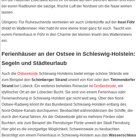
um die Halbinsel Eiderstedt könnt ihr oft direkt auf den Deichen fahren und euch
bei euren Radtouren die salzige, frische Luft der Nordsee um die Nase wehen
lassen.
Übrigens: Für Ruhesuchende vermieten wir auch Unterkünfte auf der
Insel Föhr
direkt im Wattenmeer. Hier habt ihr eine kleine Insel ganz für euch. Taucht von
eurem Ferienhaus in Föhr in den Charme der kleinen Inseln des Wattenmeers
ein.
Ferienhäuser an der Ostsee in Schleswig-Holstein:
Segeln und Städteurlaub
Auch die
Ostseeküste
Schleswig-Holsteins bietet einige schöne Strände wie
zum Beispiel den
Schönberger Strand
unweit von Kiel oder den
Timmendorfer
Strand
bei Lübeck. Ein weiteres beliebtes Reiseziel ist
Großenbrode
, ein
idyllischer Ort an der Lübecker Bucht. Sie sind von einem Ferienhaus oder
Ferienwohnung in Schleswig-Holstein gar nicht weit weg. Über den Nord-
Ostsee-Radweg könnt ihr das Bundesland Schleswig-Holstein entlang des
Nord-Ostsee-Kanals durchqueren. Beobachtet währenddessen die Schiffe, die
durch den Kanal fahren. An der Ostseeküste gibt es mehrere Förden oder
Buchten, wie zum Beispiel die Flensburger Förde unweit der Stadt Flensburg.
Hier gibt es die einzigartige Möglichkeit, Schweinswale zu beobachten.
Besichtigt von einem Ferienhaus in Schleswig-Holstein aus das
Wasserschloss