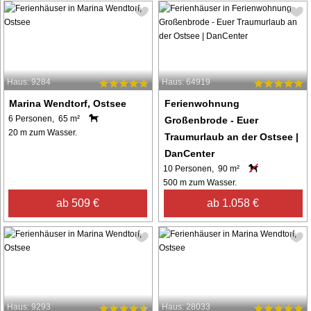
Haus: 9284
Haus: 64919
Marina Wendtorf, Ostsee
Ferienwohnung
6 Personen, 65 m²
Großenbrode - Euer
20 m zum Wasser.
Traumurlaub an der Ostsee |
DanCenter
10 Personen, 90 m²
500 m zum Wasser.
ab 509 €
ab 1.058 €
Haus: 9293
Haus: 28033