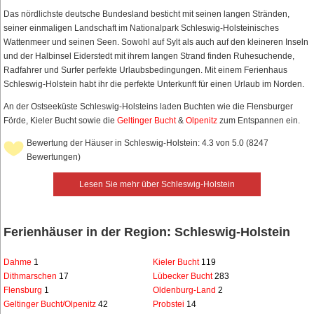
Das nördlichste deutsche Bundesland besticht mit seinen langen Stränden,
seiner einmaligen Landschaft im Nationalpark Schleswig-Holsteinisches
Wattenmeer und seinen Seen. Sowohl auf Sylt als auch auf den kleineren Inseln
und der Halbinsel Eiderstedt mit ihrem langen Strand finden Ruhesuchende,
Radfahrer und Surfer perfekte Urlaubsbedingungen. Mit einem Ferienhaus
Schleswig-Holstein habt ihr die perfekte Unterkunft für einen Urlaub im Norden.
An der Ostseeküste Schleswig-Holsteins laden Buchten wie die Flensburger
Förde, Kieler Bucht sowie die
Geltinger Bucht
&
Olpenitz
zum Entspannen ein.
Bewertung der Häuser in Schleswig-Holstein: 4.3 von 5.0 (8247
Bewertungen)
Lesen Sie mehr über Schleswig-Holstein
Ferienhäuser in der Region: Schleswig-Holstein
Dahme
1
Kieler Bucht
119
Dithmarschen
17
Lübecker Bucht
283
Flensburg
1
Oldenburg-Land
2
Geltinger Bucht/Olpenitz
42
Probstei
14