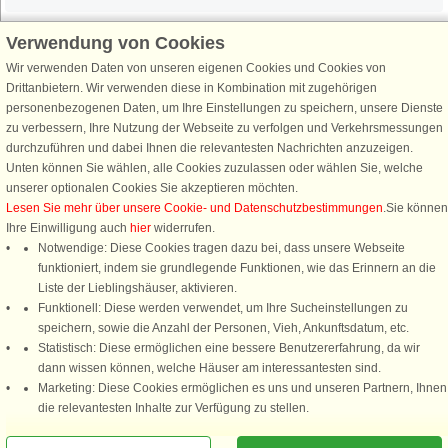
Verwendung von Cookies
Wir verwenden Daten von unseren eigenen Cookies und Cookies von
Schließen Sie sich 100.000 Ferienhaus-Fans an
Drittanbietern. Wir verwenden diese in Kombination mit zugehörigen
personenbezogenen Daten, um Ihre Einstellungen zu speichern, unsere Dienste
Erhalten Sie einen
Willkommensgutschein von 25 €
für Ihren nächsten
zu verbessern, Ihre Nutzung der Webseite zu verfolgen und Verkehrsmessungen
Ferienhausurlaub - melden Sie sich einfach für den DanCenter Newsletter
durchzuführen und dabei Ihnen die relevantesten Nachrichten anzuzeigen.
an. Verpassen Sie nie wieder exklusive Angebote, Gewinnspiele und
Unten können Sie wählen, alle Cookies zuzulassen oder wählen Sie, welche
Urlaubstipps!
unserer optionalen Cookies Sie akzeptieren möchten.
Lesen Sie mehr über unsere Cookie- und Datenschutzbestimmungen
.Sie können
Ihre Einwilligung auch
hier
widerrufen.
Notwendige: Diese Cookies tragen dazu bei, dass unsere Webseite
funktioniert, indem sie grundlegende Funktionen, wie das Erinnern an die
Newsletter abonnieren
Liste der Lieblingshäuser, aktivieren.
Funktionell: Diese werden verwendet, um Ihre Sucheinstellungen zu
speichern, sowie die Anzahl der Personen, Vieh, Ankunftsdatum, etc.
Statistisch: Diese ermöglichen eine bessere Benutzererfahrung, da wir
dann wissen können, welche Häuser am interessantesten sind.
Folgen Sie uns:
Marketing: Diese Cookies ermöglichen es uns und unseren Partnern, Ihnen
die relevantesten Inhalte zur Verfügung zu stellen.
DanCenter Kundenbewertung
4,1 von 5