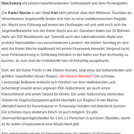
Glücksburg
mit seinem beeindruckenden Schlosspark und dem Rosengarten.
Die
Kieler Woche
in der Stadt
Kiel
zieht jährlich über drei Millionen Touristen an.
Verschiedene Segelschiffe finden sich hier zu einer traditionsreichen Regatta
ein. Macht eine Führung auf einem der Großsegler mit und seht euch sich die
Segelwettbewerbe von der Kieler Bucht aus an. Daneben treten auf 16 Bühnen
mehr als 300 Musikbands auf. Genießt auch den internationalen Markt und
probiert Spezialitäten aus verschiedenen Ländern. Am letzten Sonntag im Juni
wird die Kieler Woche traditionell mit einem Feuerwerk beendet. Vergesst nicht,
eure Ferienwohnung in Schleswig-Holstein in der Nähe von Kiel rechtzeitig zu
buchen. Im Juni sind die Unterkünfte hier oft frühzeitig ausgebucht.
Dort, wo die Kieler Förde in die Ostsee mündet, liegt einer der bekanntesten und
größten Segelhäfen dieser Region,
die Marina Wendtorf
. Die schmale
Landzunge Bottsand erstreckt sich nördlich vor dem Hafenbecken und
beherbergt sowohl einen eigenen FKK-Naturstrand, als auch einen
Kitesurfstrand und einen Strand für Kinder. Ein unter Naturschutz stehendes
Gebiet mit Vogelschutzgebiet gehört ebenfalls zur Region! In der Marina
Wendtorf könnt ihr Ferienhäuser in Schleswig-Holstein mit Meerblick buchen.
Ein schönes Haus direkt am Deich ist auch möglich. Es gibt
Übernachtungsmöglichkeiten für 2 bis 12 Personen in schönen Objekten, damit
es für jeden Urlaubszweck eine Möglichkeit gibt.
Kiel selbst bietet mit der Holstenstraße eine der ältesten Fußgängerzonen