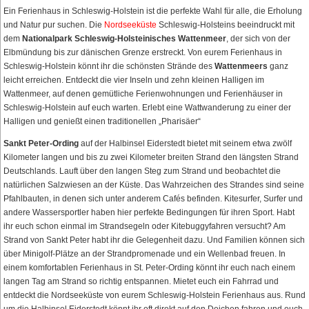
Ein Ferienhaus in Schleswig-Holstein ist die perfekte Wahl für alle, die Erholung
und Natur pur suchen. Die
Nordseeküste
Schleswig-Holsteins beeindruckt mit
dem
Nationalpark Schleswig-Holsteinisches Wattenmeer
, der sich von der
Elbmündung bis zur dänischen Grenze erstreckt. Von eurem Ferienhaus in
Schleswig-Holstein könnt ihr die schönsten Strände des
Wattenmeers
ganz
leicht erreichen. Entdeckt die vier Inseln und zehn kleinen Halligen im
Wattenmeer, auf denen gemütliche Ferienwohnungen und Ferienhäuser in
Schleswig-Holstein auf euch warten. Erlebt eine Wattwanderung zu einer der
Halligen und genießt einen traditionellen „Pharisäer“
Sankt Peter-Ording
auf der Halbinsel Eiderstedt bietet mit seinem etwa zwölf
Kilometer langen und bis zu zwei Kilometer breiten Strand den längsten Strand
Deutschlands. Lauft über den langen Steg zum Strand und beobachtet die
natürlichen Salzwiesen an der Küste. Das Wahrzeichen des Strandes sind seine
Pfahlbauten, in denen sich unter anderem Cafés befinden. Kitesurfer, Surfer und
andere Wassersportler haben hier perfekte Bedingungen für ihren Sport. Habt
ihr euch schon einmal im Strandsegeln oder Kitebuggyfahren versucht? Am
Strand von Sankt Peter habt ihr die Gelegenheit dazu. Und Familien können sich
über Minigolf-Plätze an der Strandpromenade und ein Wellenbad freuen. In
einem komfortablen Ferienhaus in St. Peter-Ording könnt ihr euch nach einem
langen Tag am Strand so richtig entspannen. Mietet euch ein Fahrrad und
entdeckt die Nordseeküste von eurem Schleswig-Holstein Ferienhaus aus. Rund