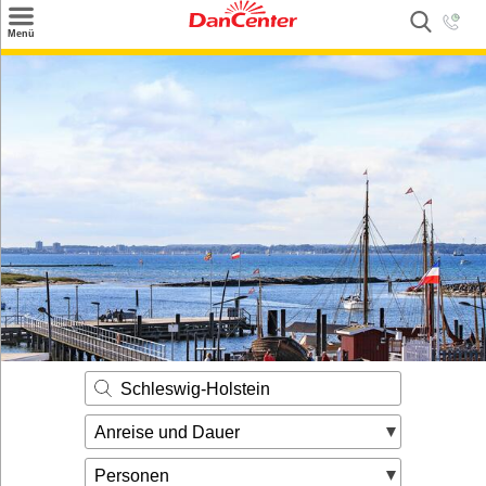
×
Menü
Suchen
Urlaubsziele
Weitere Urlaubsziele
Angebote
Inspiration
Kontakt
Gut zu wissen
Login
Schleswig-Holstein
Anreise und Dauer
Personen