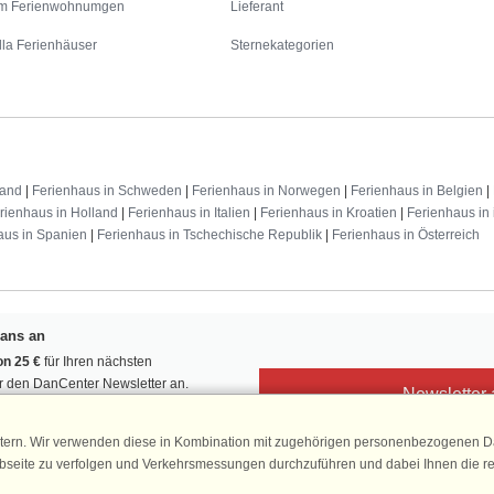
m Ferienwohnumgen
Lieferant
lla Ferienhäuser
Sternekategorien
land
|
Ferienhaus in Schweden
|
Ferienhaus in Norwegen
|
Ferienhaus in Belgien
|
rienhaus in Holland
|
Ferienhaus in Italien
|
Ferienhaus in Kroatien
|
Ferienhaus in 
aus in Spanien
|
Ferienhaus in Tschechische Republik
|
Ferienhaus in Österreich
Fans an
n 25 €
für Ihren nächsten
ür den DanCenter Newsletter an.
Newsletter
, Gewinnspiele und Urlaubstipps!
tern. Wir verwenden diese in Kombination mit zugehörigen personenbezogenen Da
ebseite zu verfolgen und Verkehrsmessungen durchzuführen und dabei Ihnen die r