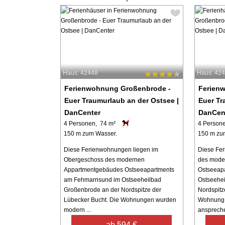
Haus: 42448
Haus: 42
Ferienwohnung Großenbrode -
Ferien
Euer Traumurlaub an der Ostsee |
Euer Tr
DanCenter
DanCen
4 Personen, 74 m²
4 Person
150 m zum Wasser.
150 m zu
Diese Ferienwohnungen liegen im
Diese Fer
Obergeschoss des modernen
des mode
Appartmentgebäudes Ostseeapartments
Ostseeap
am Fehmarnsund im Ostseeheilbad
Ostseehei
Großenbrode an der Nordspitze der
Nordspitz
Lübecker Bucht. Die Wohnungen wurden
Wohnung 
modern ...
anspreche
ab 594 €