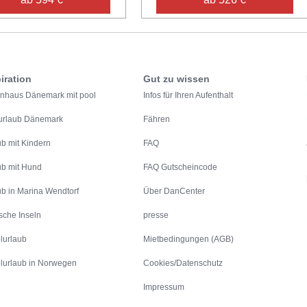
iration
Gut zu wissen
enhaus Dänemark mit pool
Infos für Ihren Aufenthalt
urlaub Dänemark
Fähren
ub mit Kindern
FAQ
ub mit Hund
FAQ Gutscheincode
ub in Marina Wendtorf
Über DanCenter
sche Inseln
presse
lurlaub
Mietbedingungen (AGB)
lurlaub in Norwegen
Cookies/Datenschutz
Impressum