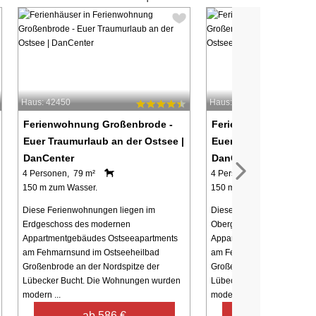
Haus: 42450
Haus: 42445
Ferienwohnung Großenbrode -
Ferienwohnung Groß
Euer Traumurlaub an der Ostsee |
Euer Traumurlaub an 
DanCenter
DanCenter
4 Personen, 79 m²
4 Personen, 74 m²
150 m zum Wasser.
150 m zum Wasser.
Diese Ferienwohnungen liegen im
Diese Ferienwohnungen li
Erdgeschoss des modernen
Obergeschoss des modern
Appartmentgebäudes Ostseeapartments
Appartmentgebäudes Osts
am Fehmarnsund im Ostseeheilbad
am Fehmarnsund im Ostse
Großenbrode an der Nordspitze der
Großenbrode an der Nordsp
Lübecker Bucht. Die Wohnungen wurden
Lübecker Bucht. Die Woh
modern ...
modern ...
ab 586 €
ab 594 €