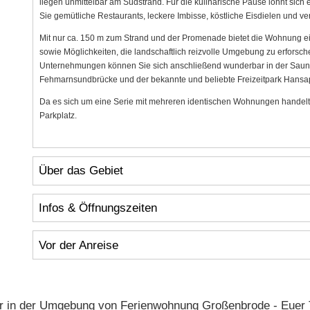
liegen unmittelbar am Südstrand. Für die kulinarische Pause lohnt sich
Sie gemütliche Restaurants, leckere Imbisse, köstliche Eisdielen und v
Mit nur ca. 150 m zum Strand und der Promenade bietet die Wohnung e
sowie Möglichkeiten, die landschaftlich reizvolle Umgebung zu erforsch
Unternehmungen können Sie sich anschließend wunderbar in der Sauna
Fehmarnsundbrücke und der bekannte und beliebte Freizeitpark Hansa
Da es sich um eine Serie mit mehreren identischen Wohnungen handelt,
Parkplatz.
Über das Gebiet
Infos & Öffnungszeiten
Vor der Anreise
r in der Umgebung von Ferienwohnung Großenbrode - Euer 