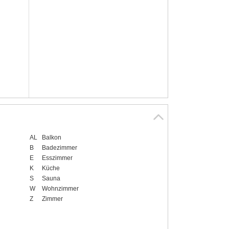
AL
Balkon
B
Badezimmer
E
Esszimmer
K
Küche
S
Sauna
W
Wohnzimmer
Z
Zimmer