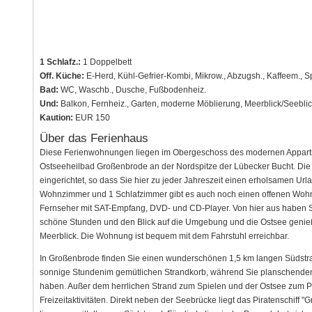
1 Schlafz.:
1 Doppelbett
Off. Küche:
E-Herd, Kühl-Gefrier-Kombi, Mikrow., Abzugsh., Kaffeem., S
Bad:
WC, Waschb., Dusche, Fußbodenheiz.
Und:
Balkon, Fernheiz., Garten, moderne Möblierung, Meerblick/Seebli
Kaution:
EUR 150
Über das Ferienhaus
Diese Ferienwohnungen liegen im Obergeschoss des modernen Appar
Ostseeheilbad Großenbrode an der Nordspitze der Lübecker Bucht. 
eingerichtet, so dass Sie hier zu jeder Jahreszeit einen erholsamen U
Wohnzimmer und 1 Schlafzimmer gibt es auch noch einen offenen Wohn-
Fernseher mit SAT-Empfang, DVD- und CD-Player. Von hier aus haben 
schöne Stunden und den Blick auf die Umgebung und die Ostsee genieße
Meerblick. Die Wohnung ist bequem mit dem Fahrstuhl erreichbar.
In Großenbrode finden Sie einen wunderschönen 1,5 km langen Südstra
sonnige Stundenim gemütlichen Strandkorb, während Sie planschenden 
haben. Außer dem herrlichen Strand zum Spielen und der Ostsee zum Pl
Freizeitaktivitäten. Direkt neben der Seebrücke liegt das Piratenschiff 