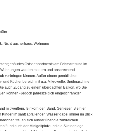
pülm.
ck, Nichtraucherhaus, Wohnung
tmentgebäudes Ostseeapartments am Fehmarnsund im
Die Wohnungen wurden modern und ansprechend
rlaub verbringen können. Außer einem gemütlichen
 und Küchenbereich mit u.a. Mikrowelle, Spülmaschine,
Sie auch Zugang zu einem überdachten Balkon, wo Sie
n können - jedoch jahreszeitlich eingeschränkter
nd mit weißem, feinkörnigen Sand. Genießen Sie hier
Kinder im sanft abfallenden Wasser dabei immer im Blick
anschen freuen sich Kinder über die zahlreichen
"Grobi" und auch der Minigolfplatz und die Skateanlage