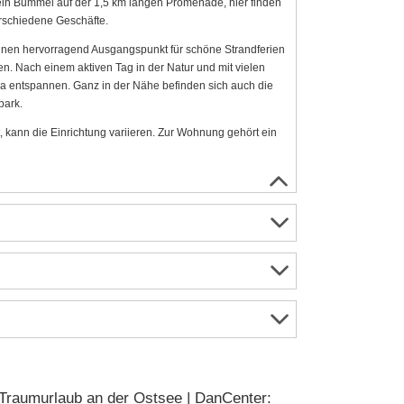
 ein Bummel auf der 1,5 km langen Promenade, hier finden
erschiedene Geschäfte.
inen hervorragend Ausgangspunkt für schöne Strandferien
en. Nach einem aktiven Tag in der Natur und mit vielen
 entspannen. Ganz in der Nähe befinden sich auch die
park.
 kann die Einrichtung variieren. Zur Wohnung gehört ein
Traumurlaub an der Ostsee | DanCenter: