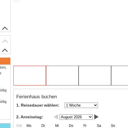
aben,
e
ültig
Ferienhaus buchen
ültig
1. Reisedauer wählen:
2. Anreisetag:
KW
Mo
Di
Mi
Do
Fr
Sa
So