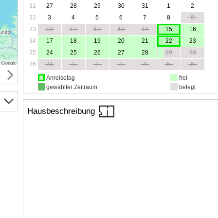
31
27
28
29
30
31
1
2
32
3
4
5
6
7
8
9
33
10
11
12
13
14
15
16
34
17
18
19
20
21
22
23
35
24
25
26
27
28
29
30
36
31
1
2
3
4
5
6
Anreisetag
frei
gewählter Zeitraum
belegt
Hausbeschreibung