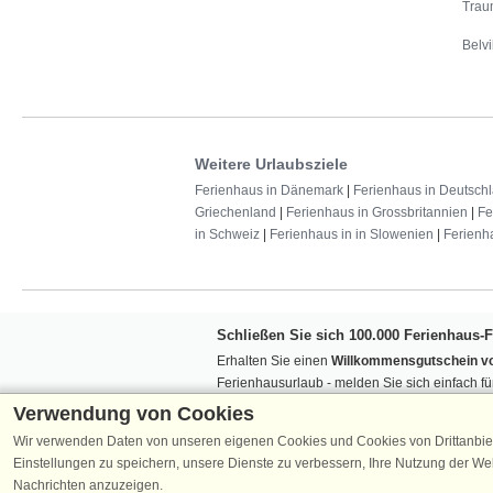
Trau
Belvi
Weitere Urlaubsziele
Ferienhaus in Dänemark
|
Ferienhaus in Deutsch
Griechenland
|
Ferienhaus in Grossbritannien
|
Fe
in Schweiz
|
Ferienhaus in in Slowenien
|
Ferienh
Schließen Sie sich 100.000 Ferienhaus-
Erhalten Sie einen
Willkommensgutschein vo
Ferienhausurlaub - melden Sie sich einfach f
Verpassen Sie nie wieder exklusive Angebote
Verwendung von Cookies
Wir verwenden Daten von unseren eigenen Cookies und Cookies von Drittanbie
Einstellungen zu speichern, unsere Dienste zu verbessern, Ihre Nutzung der W
Nachrichten anzuzeigen.