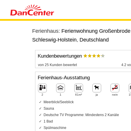
Ferienhaus:
Ferienwohnung Großenbrode -
Schleswig-Holstein
,
Deutschland
Kundenbewertungen
von 25 Kunden bewertet
4.2 vo
Ferienhaus-Ausstattung
2
1
61m²
ja
nein
1
Meerblick/Seeblick
Sauna
Deutsche TV Programme: Mindestens 2 Kanäle
1 Bad
Spülmaschine