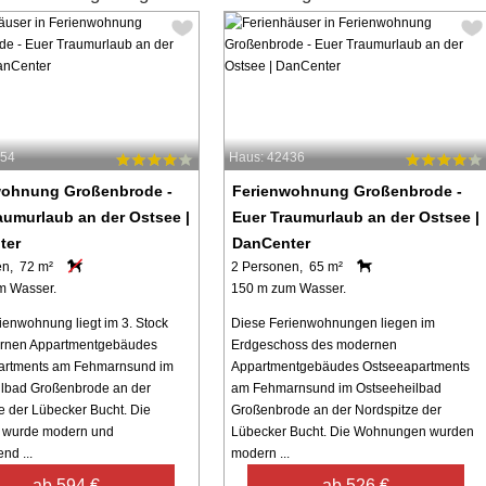
454
Haus: 42436
wohnung Großenbrode -
Ferienwohnung Großenbrode -
aumurlaub an der Ostsee |
Euer Traumurlaub an der Ostsee |
ter
DanCenter
en, 72 m²
2 Personen, 65 m²
m Wasser.
150 m zum Wasser.
ienwohnung liegt im 3. Stock
Diese Ferienwohnungen liegen im
rnen Appartmentgebäudes
Erdgeschoss des modernen
artments am Fehmarnsund im
Appartmentgebäudes Ostseeapartments
lbad Großenbrode an der
am Fehmarnsund im Ostseeheilbad
e der Lübecker Bucht. Die
Großenbrode an der Nordspitze der
wurde modern und
Lübecker Bucht. Die Wohnungen wurden
nd ...
modern ...
ab 594 €
ab 526 €