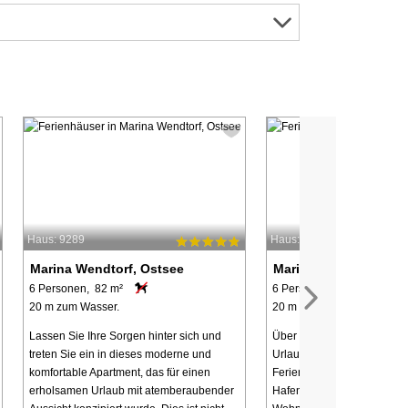
Haus: 9289
Haus: 43506
Marina Wendtorf, Ostsee
Marina Wendtorf, Ost
6 Personen, 82 m²
6 Personen, 60 m²
20 m zum Wasser.
20 m zum Wasser.
Lassen Sie Ihre Sorgen hinter sich und
Über das Ferienhaus: Geni
treten Sie ein in dieses moderne und
Urlaub in unserer exklusiv
komfortable Apartment, das für einen
Ferienwohnung in der 1. Re
erholsamen Urlaub mit atemberaubender
Hafen von Marina Wendtorf