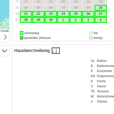
37
7
8
9
10
11
12
13
38
14
15
16
17
18
19
20
39
21
22
23
24
25
26
27
40
28
29
30
1
2
3
4
Anreisetag
frei
gewählter Zeitraum
belegt
Hausbeschreibung
AL
Balkon
B
Badezimme
E
Esszimmer
EG
Erdgeschos
K
Küche
S
Sauna
TE
Terrasse
W
Wohnzimme
Z
Zimmer