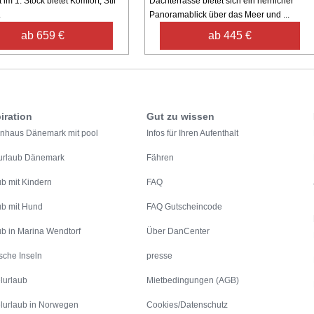
im 1. Stock bietet Komfort, Stil
Dachterrasse bietet sich ein herrlicher
.
Panoramablick über das Meer und ...
ab 659 €
ab 445 €
iration
Gut zu wissen
enhaus Dänemark mit pool
Infos für Ihren Aufenthalt
urlaub Dänemark
Fähren
ub mit Kindern
FAQ
ub mit Hund
FAQ Gutscheincode
ub in Marina Wendtorf
Über DanCenter
sche Inseln
presse
lurlaub
Mietbedingungen (AGB)
lurlaub in Norwegen
Cookies/Datenschutz