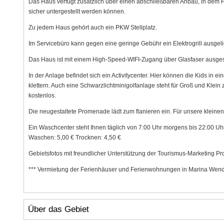
Das Haus verfügt zusätzlich über einen abschließbaren Anbau, in dem 
sicher untergestellt werden können.
Zu jedem Haus gehört auch ein PKW Stellplatz.
Im Servicebüro kann gegen eine geringe Gebühr ein Elektrogrill ausgel
Das Haus ist mit einem High-Speed-WIFI-Zugang über Glasfaser ausgest
In der Anlage befindet sich ein Activitycenter. Hier können die Kids in
klettern. Auch eine Schwarzlichtminigolfanlage steht für Groß und Klein z
kostenlos.
Die neugestaltete Promenade lädt zum flanieren ein. Für unsere kleinen
Ein Waschcenter steht Ihnen täglich von 7:00 Uhr morgens bis 22:00 Uhr 
Waschen: 5,00 € Trocknen: 4,50 €
Gebietsfotos mit freundlicher Unterstützung der Tourismus-Marketing Pro
*** Vermietung der Ferienhäuser und Ferienwohnungen in Marina Wendto
Über das Gebiet