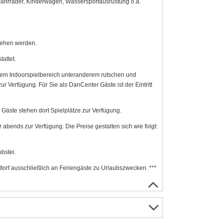
Fahrräder, Kinderwagen, Wassersportausrüstung o.ä.
iehen werden.
attet.
 einem Indoorspielbereich unteranderem rutschen und
ur Verfügung. Für Sie als DanCenter Gäste ist der Eintritt
 Gäste stehen dort Spielplätze zur Verfügung.
abends zur Verfügung. Die Preise gestalten sich wie folgt:
bstei.
rf ausschließlich an Feriengäste zu Urlaubszwecken. ***