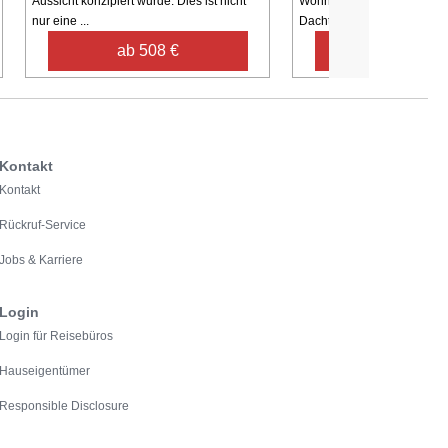
Aussicht konzipiert wurde. Dies ist nicht
Wohnung besticht durch ei
nur eine ...
Dachterrasse ...
ab 508 €
ab 558 €
Kontakt
Kontakt
Rückruf-Service
Jobs & Karriere
Login
Login für Reisebüros
Hauseigentümer
Responsible Disclosure