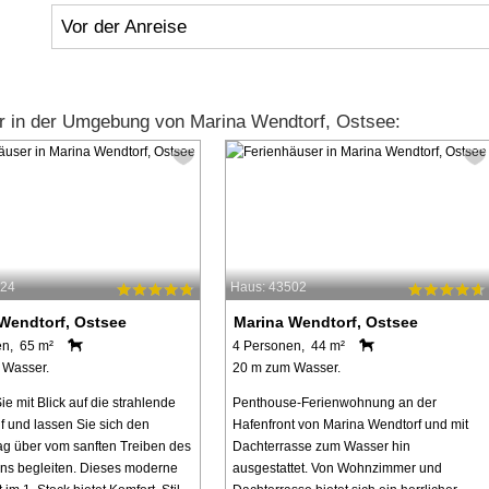
Vor der Anreise
r in der Umgebung von Marina Wendtorf, Ostsee:
624
Haus: 43502
Wendtorf, Ostsee
Marina Wendtorf, Ostsee
en, 65 m²
4 Personen, 44 m²
 Wasser.
20 m zum Wasser.
e mit Blick auf die strahlende
Penthouse-Ferienwohnung an der
f und lassen Sie sich den
Hafenfront von Marina Wendtorf und mit
g über vom sanften Treiben des
Dachterrasse zum Wasser hin
ns begleiten. Dieses moderne
ausgestattet. Von Wohnzimmer und