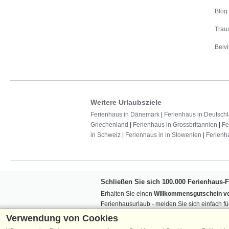
Blog
Trau
Belvi
Weitere Urlaubsziele
Ferienhaus in Dänemark
|
Ferienhaus in Deutsch
Griechenland
|
Ferienhaus in Grossbritannien
|
Fe
in Schweiz
|
Ferienhaus in in Slowenien
|
Ferienh
Schließen Sie sich 100.000 Ferienhaus-
Erhalten Sie einen
Willkommensgutschein vo
Ferienhausurlaub - melden Sie sich einfach f
Verpassen Sie nie wieder exklusive Angebote
Verwendung von Cookies