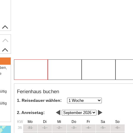
aben,
e
Ferienhaus buchen
ültig
1. Reisedauer wählen:
ültig
2. Anreisetag:
KW
Mo
Di
Mi
Do
Fr
Sa
So
36
31
1
2
3
4
5
6