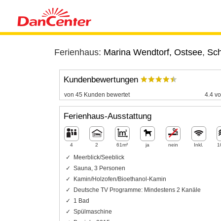
Ferienhaus:
Marina Wendtorf, Ostsee
,
Sch
Kundenbewertungen
von 45 Kunden bewertet
4.4 vo
Ferienhaus-Ausstattung
4
2
61m²
ja
nein
Inkl.
1
Meerblick/Seeblick
Sauna, 3 Personen
Kamin/Holzofen/Bioethanol-Kamin
Deutsche TV Programme: Mindestens 2 Kanäle
1 Bad
Spülmaschine