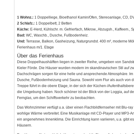
1 Wohnz.:
1 Doppelliege, Bioethanol Kamin/Ofen, Stereoanlage, CD, DV
2 Schlafz.:
1 Doppelbett, 2 Betten
Küche:
E-Herd, Kühlschr. m. Gefrierfach, Mikrow., Abzugsh., Kaffeem., 
Bad:
WC, Waschb., Dusche, Fußbodenheiz.
Und:
Terrasse, Balkon, Gasheizung, Naturgrundst. 400 m², moderne Möb
Ferienhaus m/1. Etage
Über das Ferienhaus
Diese Doppelhaushälften liegen in zweiter Reihe, umgeben von Sandst
Kieler Förde. Die Häuser wurden modern im skandinavischen Stil auf zw
Dachschrägen sorgen für eine helle und ansprechende Atmosphäre. Im 
Dusche, Fußbodenheizung und Sauna. Sowohl vom Flur als auch von de
Treppe führt in die obere Etage, in der sich der Küchen-/Aufenthaltsbere
die Umgebung haben. Noch schöner ist der Blick von der Loggia, auf der
Fernglas, um den Schiffsverkehr zu beobachten.
Das Wohnzimmer verfügt u.a. über einen Flachbildfernseher mit Blu-ray
wohlige Wärme verbreitet. Eine Musikanlage mit CD-Player und MP3-Ansc
ein angenehmes Innenklima. Die Einrichtung kann variieren, u.a. gibt 
Häusern.