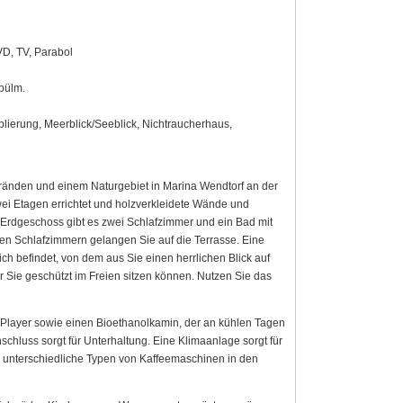
D, TV, Parabol
Spülm.
lierung, Meerblick/Seeblick, Nichtraucherhaus,
ränden und einem Naturgebiet in Marina Wendtorf an der
ei Etagen errichtet und holzverkleidete Wände und
Erdgeschoss gibt es zwei Schlafzimmer und ein Bad mit
n Schlafzimmern gelangen Sie auf die Terrasse. Eine
ich befindet, von dem aus Sie einen herrlichen Blick auf
 Sie geschützt im Freien sitzen können. Nutzen Sie das
 Player sowie einen Bioethanolkamin, der an kühlen Tagen
hluss sorgt für Unterhaltung. Eine Klimaanlage sorgt für
es unterschiedliche Typen von Kaffeemaschinen in den