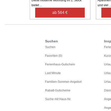
Diese moderne Wohnung im 1. Stock
Apartment 
bietet ...
und viel ..
ab 564 €
Suchen
Insp
Suchen
Feri
Favoriten (0)
Kurz
Ferienhaus-Gutschein
Urla
Last Minute
Urla
Familien-Sommer-Angebot
Urla
Rabatt-Gutscheine
Däni
Suche mit Haus-Nr.
Ange
Ange