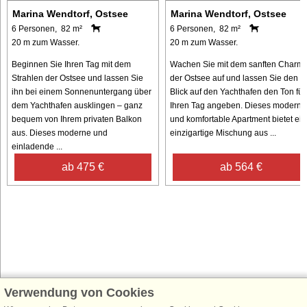
Marina Wendtorf, Ostsee
Marina Wendtorf, Ostsee
6 Personen, 82 m²
6 Personen, 82 m²
20 m zum Wasser.
20 m zum Wasser.
Beginnen Sie Ihren Tag mit dem
Wachen Sie mit dem sanften Charm
Strahlen der Ostsee und lassen Sie
der Ostsee auf und lassen Sie den
ihn bei einem Sonnenuntergang über
Blick auf den Yachthafen den Ton für
dem Yachthafen ausklingen – ganz
Ihren Tag angeben. Dieses moderne
bequem von Ihrem privaten Balkon
und komfortable Apartment bietet ein
aus. Dieses moderne und
einzigartige Mischung aus ...
einladende ...
ab 475 €
ab 564 €
Verwendung von Cookies
Schließen Sie sich 100.000 Ferienhaus-Fans an