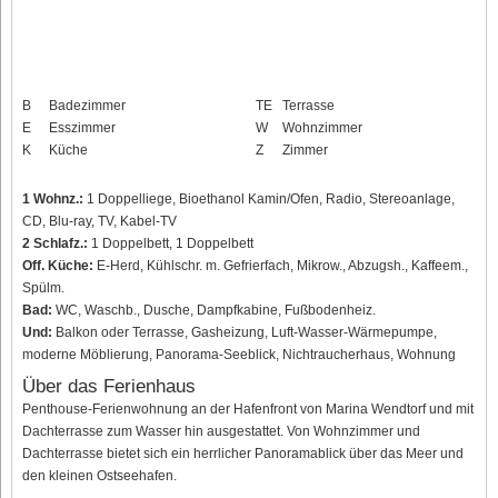
B
Badezimmer
TE
Terrasse
E
Esszimmer
W
Wohnzimmer
K
Küche
Z
Zimmer
1 Wohnz.:
1 Doppelliege, Bioethanol Kamin/Ofen, Radio, Stereoanlage,
CD, Blu-ray, TV, Kabel-TV
2 Schlafz.:
1 Doppelbett, 1 Doppelbett
Off. Küche:
E-Herd, Kühlschr. m. Gefrierfach, Mikrow., Abzugsh., Kaffeem.,
Spülm.
Bad:
WC, Waschb., Dusche, Dampfkabine, Fußbodenheiz.
Und:
Balkon oder Terrasse, Gasheizung, Luft-Wasser-Wärmepumpe,
moderne Möblierung, Panorama-Seeblick, Nichtraucherhaus, Wohnung
Über das Ferienhaus
Penthouse-Ferienwohnung an der Hafenfront von Marina Wendtorf und mit
Dachterrasse zum Wasser hin ausgestattet. Von Wohnzimmer und
Dachterrasse bietet sich ein herrlicher Panoramablick über das Meer und
den kleinen Ostseehafen.