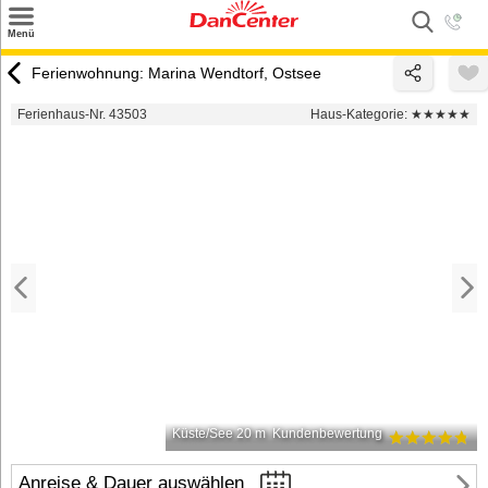
×
Menü
Suchen
Ferienwohnung: Marina Wendtorf, Ostsee
Urlaubsziele
Ferienhaus-Nr. 43503
Haus-Kategorie:
★★★★★
Weitere Urlaubsziele
Angebote
Inspiration
Kontakt
Gut zu wissen
Login
Küste/See 20 m
Kundenbewertung
Anreise & Dauer auswählen