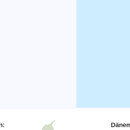
n:
Dänem