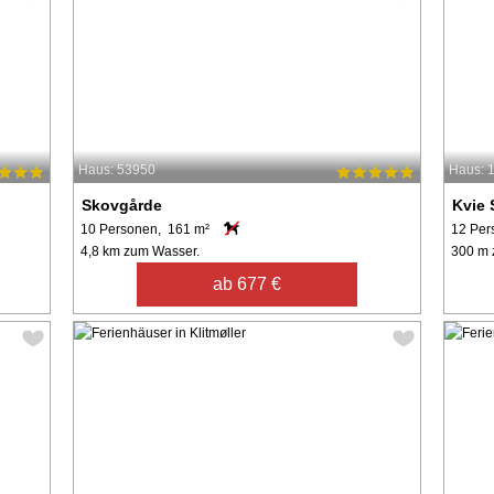
Haus: 53950
Haus: 
Skovgårde
Kvie 
10 Personen, 161 m²
12 Per
4,8 km zum Wasser.
300 m 
ab 677 €