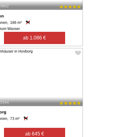
59902
en
onen, 186 m²
zum Wasser.
ab 1.086 €
65544
org
onen, 73 m²
ab 645 €