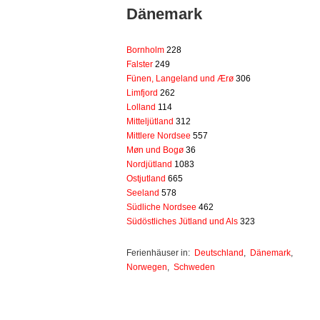
Dänemark
Bornholm
228
Falster
249
Fünen, Langeland und Ærø
306
Limfjord
262
Lolland
114
Mitteljütland
312
Mittlere Nordsee
557
Møn und Bogø
36
Nordjütland
1083
Ostjutland
665
Seeland
578
Südliche Nordsee
462
Südöstliches Jütland und Als
323
Ferienhäuser in:
Deutschland
,
Dänemark
,
Norwegen
,
Schweden