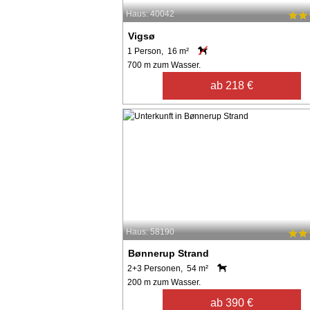
Haus: 40042
Vigsø
1 Person, 16 m²
700 m zum Wasser.
ab 218 €
Haus: 58190
Bønnerup Strand
2+3 Personen, 54 m²
200 m zum Wasser.
ab 390 €