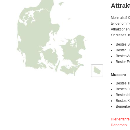
Attrak
Mehr als 5.
teilgenomme
Attraktione
für dieses J
Bestes 
Bester T
Bestes 
Bester F
Museen:
Bestes T
Bestes F
Bestes 
Bestes 
Bemerken
Hier erfahre
Dänemark.