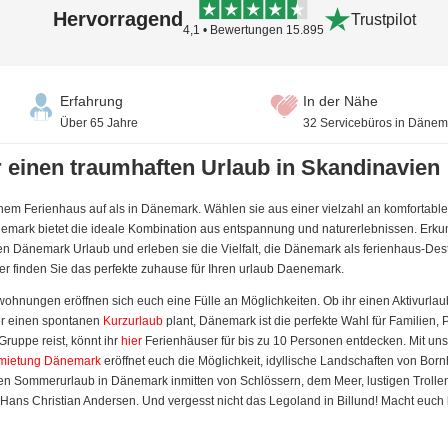
Hervorragend
Trustpilot
4,1 • Bewertungen 15.895
Erfahrung
In der Nähe
Über 65 Jahre
32 Servicebüros in Dänem
 einen traumhaften Urlaub in Skandinavien
em Ferienhaus auf als in Dänemark. Wählen sie aus einer vielzahl an komfortablen 
emark bietet die ideale Kombination aus entspannung und naturerlebnissen. Erkun
n Dänemark Urlaub und erleben sie die Vielfalt, die Dänemark als ferienhaus-Destin
ier finden Sie das perfekte zuhause für Ihren urlaub Daenemark.
hnungen eröffnen sich euch eine Fülle an Möglichkeiten. Ob ihr einen Aktivurlau
r einen spontanen
Kurzurlaub
plant, Dänemark ist die perfekte Wahl für Familien,
Gruppe reist, könnt ihr
hier
Ferienhäuser für bis zu 10 Personen entdecken. Mit u
rmietung Dänemark
eröffnet euch die Möglichkeit, idyllische Landschaften von Bor
llen Sommerurlaub in Dänemark inmitten von Schlössern, dem Meer, lustigen Troll
ans Christian Andersen. Und vergesst nicht das Legoland in Billund! Macht euch 