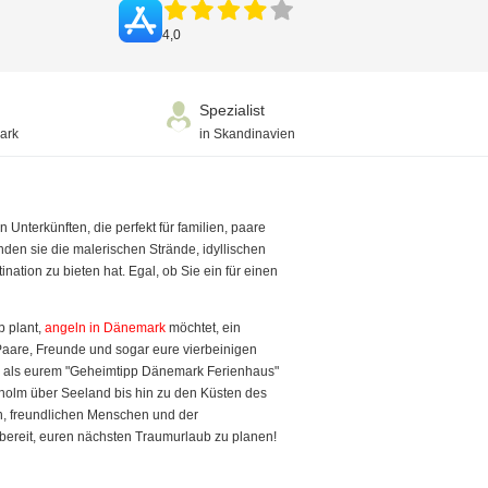
4,0
Spezialist
ark
in Skandinavien
Unterkünften, die perfekt für familien, paare
den sie die malerischen Strände, idyllischen
ation zu bieten hat. Egal, ob Sie ein für einen
b plant,
angeln in Dänemark
möchtet, ein
 Paare, Freunde und sogar eure vierbeinigen
ns als eurem "Geheimtipp Dänemark Ferienhaus"
nholm über Seeland bis hin zu den Küsten des
en, freundlichen Menschen und der
bereit, euren nächsten Traumurlaub zu planen!