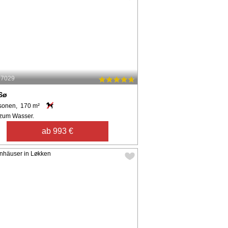
17029
Sø
sonen, 170 m²
zum Wasser.
ab 993 €