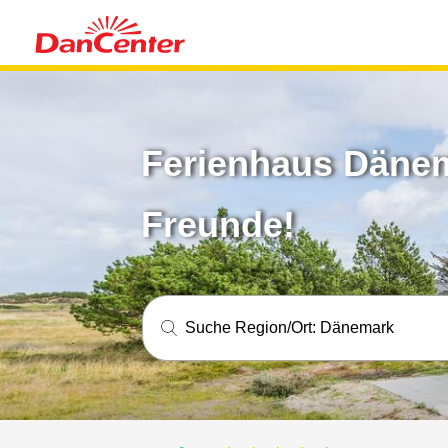
Ferienhaus Dänema
Freunde!
Suche Region/Ort:
Dänemark