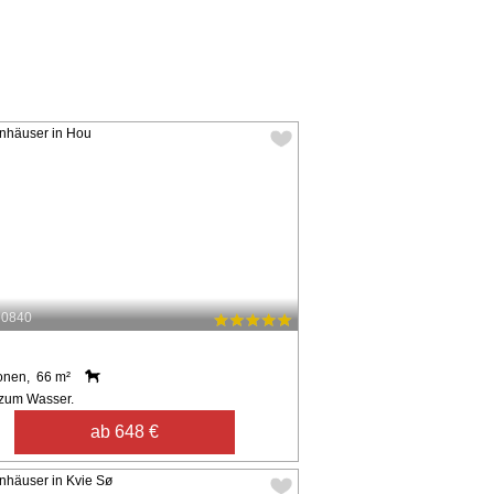
60840
onen, 66 m²
zum Wasser.
ab 648 €