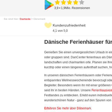
3,9 • 1,9Mio. Rezensionen
Sie sind hier:
Startseite
> Dänemark
Kundenzufriedenheit
4,1 von 5,0
Dänische Ferienhäuser für
Genießen Sie einen unvergesslichen Urlaub in ein
oder gruppen sind. DanCenter ferienhaus als Dän
landschaften und charmanten orte. Planen sie Ihre
kurztrip oder einen längeren aufenthalt suchen, h
In unseren dänischen Ferienhäusern oder Ferienwo
entspanntes Wellnesswochenende bevorzugt ode
Begleiter. Besonders wenn ihr mit einer größeren 
seid ihr in besten Händen. Unsere
Ferienhausve
Festlandes zu entdecken. Erlebt euren individue
wunderschönen Natur - ganz auf den Spuren von H
Erfahren Sie mehr über Dänemark
.