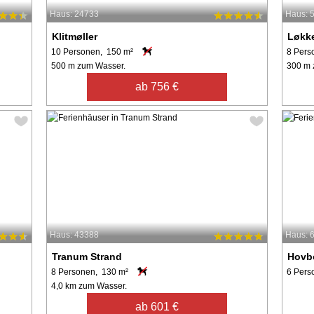
Haus: 24733
Haus: 
Klitmøller
Løkk
10 Personen, 150 m²
8 Pers
500 m zum Wasser.
300 m 
ab 756 €
Haus: 43388
Haus: 
Tranum Strand
Hovb
8 Personen, 130 m²
6 Pers
4,0 km zum Wasser.
ab 601 €