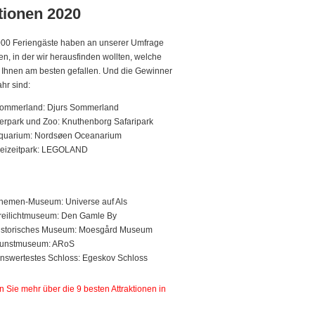
tionen 2020
000 Feriengäste haben an unserer Umfrage
n, in der wir herausfinden wollten, welche
n Ihnen am besten gefallen. Und die Gewinner
ahr sind:
Sommerland: Djurs Sommerland
ierpark und Zoo: Knuthenborg Safaripark
Aquarium: Nordsøen Oceanarium
reizeitpark: LEGOLAND
hemen-Museum: Universe auf Als
reilichtmuseum: Den Gamle By
historisches Museum: Moesgård Museum
Kunstmuseum: ARoS
swertestes Schloss: Egeskov Schloss
n Sie mehr über die 9 besten Attraktionen in