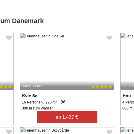
d um Dänemark
Haus: 59363
Haus: 
Kvie Sø
Hou
16 Personen, 223 m²
4 Pers
300 m zum Wasser.
800 m 
ab 1.437 €