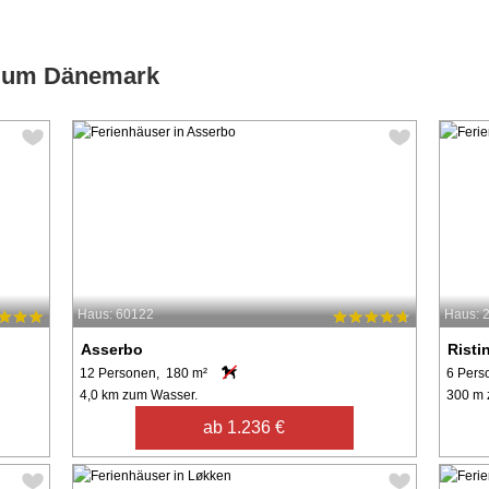
d um Dänemark
Haus: 60122
Haus: 
Asserbo
Risti
12 Personen, 180 m²
6 Pers
4,0 km zum Wasser.
300 m 
ab 1.236 €