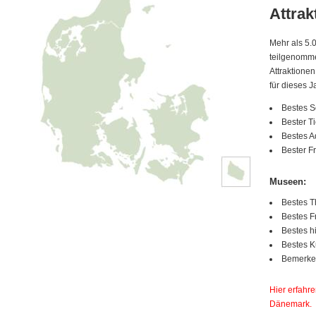
Attrak
Mehr als 5.
teilgenomme
Attraktione
für dieses J
Bestes 
Bester T
Bestes 
Bester F
Museen:
Bestes T
Bestes F
Bestes 
Bestes 
Bemerken
Hier erfahre
Dänemark.