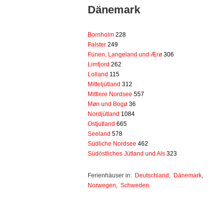
Dänemark
Bornholm
228
Falster
249
Fünen, Langeland und Ærø
306
Limfjord
262
Lolland
115
Mitteljütland
312
Mittlere Nordsee
557
Møn und Bogø
36
Nordjütland
1084
Ostjutland
665
Seeland
578
Südliche Nordsee
462
Südöstliches Jütland und Als
323
Ferienhäuser in:
Deutschland
,
Dänemark
,
Norwegen
,
Schweden