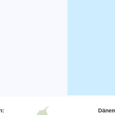
n:
Dänem