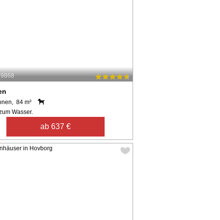
59868
en
onen, 84 m²
zum Wasser.
ab 637 €