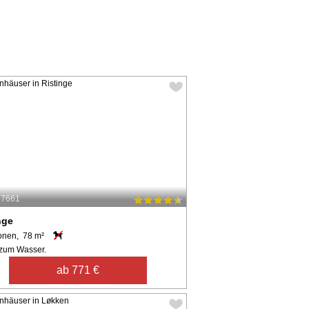
27661
nge
onen, 78 m²
zum Wasser.
ab 771 €