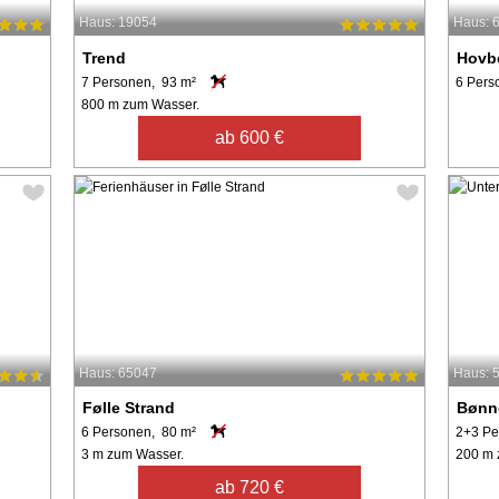
Haus: 19054
Haus: 
Trend
Hovb
7 Personen, 93 m²
6 Pers
800 m zum Wasser.
ab 600 €
Haus: 65047
Haus: 
Følle Strand
Bønn
6 Personen, 80 m²
2+3 Pe
3 m zum Wasser.
200 m 
ab 720 €