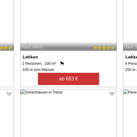
Haus: 64692
Haus: 
Løkken
Løkk
2 Personen, 100 m²
4 Pers
100 m zum Wasser.
250 m 
ab 683 €