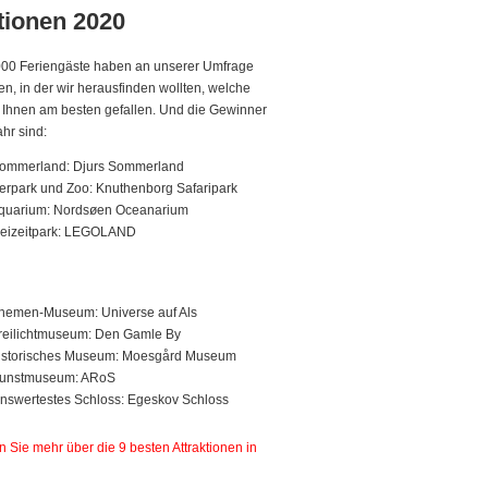
tionen 2020
000 Feriengäste haben an unserer Umfrage
n, in der wir herausfinden wollten, welche
n Ihnen am besten gefallen. Und die Gewinner
ahr sind:
Sommerland: Djurs Sommerland
ierpark und Zoo: Knuthenborg Safaripark
Aquarium: Nordsøen Oceanarium
reizeitpark: LEGOLAND
hemen-Museum: Universe auf Als
reilichtmuseum: Den Gamle By
historisches Museum: Moesgård Museum
Kunstmuseum: ARoS
swertestes Schloss: Egeskov Schloss
n Sie mehr über die 9 besten Attraktionen in