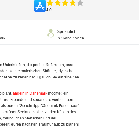
4,0
Spezialist
ark
in Skandinavien
Unterkünften, die perfekt für familien, paare
den sie die malerischen Strände, idyllischen
ation zu bieten hat. Egal, ob Sie ein für einen
b plant,
angeln in Dänemark
möchtet, ein
 Paare, Freunde und sogar eure vierbeinigen
ns als eurem "Geheimtipp Dänemark Ferienhaus"
nholm über Seeland bis hin zu den Küsten des
en, freundlichen Menschen und der
bereit, euren nächsten Traumurlaub zu planen!