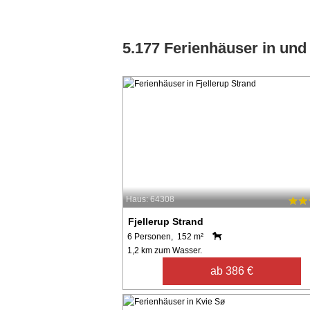
5.177 Ferienhäuser in un
Haus: 64308
Fjellerup Strand
6 Personen, 152 m²
1,2 km zum Wasser.
ab 386 €