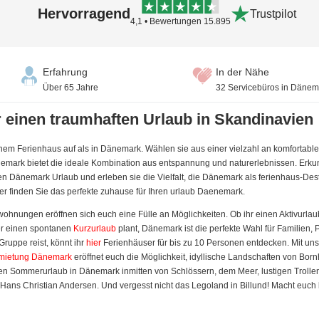
Hervorragend
Trustpilot
4,1 • Bewertungen 15.895
Erfahrung
In der Nähe
Über 65 Jahre
32 Servicebüros in Dänem
 einen traumhaften Urlaub in Skandinavien
em Ferienhaus auf als in Dänemark. Wählen sie aus einer vielzahl an komfortablen 
emark bietet die ideale Kombination aus entspannung und naturerlebnissen. Erkun
n Dänemark Urlaub und erleben sie die Vielfalt, die Dänemark als ferienhaus-Destin
ier finden Sie das perfekte zuhause für Ihren urlaub Daenemark.
hnungen eröffnen sich euch eine Fülle an Möglichkeiten. Ob ihr einen Aktivurlau
r einen spontanen
Kurzurlaub
plant, Dänemark ist die perfekte Wahl für Familien,
Gruppe reist, könnt ihr
hier
Ferienhäuser für bis zu 10 Personen entdecken. Mit u
rmietung Dänemark
eröffnet euch die Möglichkeit, idyllische Landschaften von Bor
llen Sommerurlaub in Dänemark inmitten von Schlössern, dem Meer, lustigen Troll
ans Christian Andersen. Und vergesst nicht das Legoland in Billund! Macht euch 