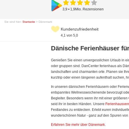
3,9 • 1,9Mio. Rezensionen
Sie sind hier:
Startseite
> Dänemark
Kundenzufriedenheit
4,1 von 5,0
Dänische Ferienhäuser für
Genießen Sie einen unvergesslichen Urlaub in ein
oder gruppen sind. DanCenter ferienhaus als Dän
landschaften und charmanten orte. Planen sie Ihre
kurztrip oder einen längeren aufenthalt suchen, h
In unseren dänischen Ferienhäusern oder Ferienwo
entspanntes Wellnesswochenende bevorzugt ode
Begleiter. Besonders wenn ihr mit einer größeren 
seid ihr in besten Händen. Unsere
Ferienhausve
Festlandes zu entdecken. Erlebt euren individue
wunderschönen Natur - ganz auf den Spuren von H
Erfahren Sie mehr über Dänemark
.