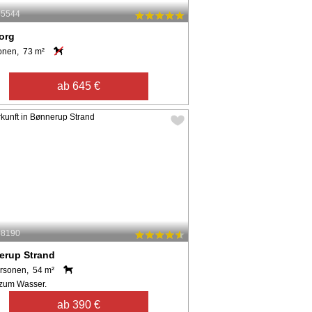
65544
org
onen, 73 m²
ab 645 €
58190
erup Strand
rsonen, 54 m²
zum Wasser.
ab 390 €