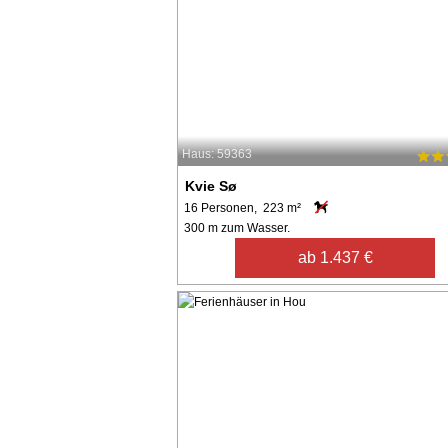
Haus: 59363
Kvie Sø
16 Personen, 223 m²
300 m zum Wasser.
ab 1.437 €