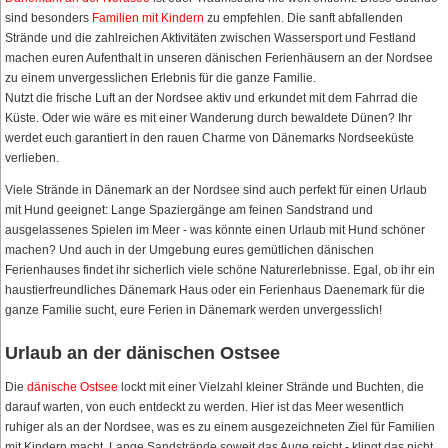
sind besonders
Familien mit Kindern
zu empfehlen. Die sanft abfallenden
Strände und die zahlreichen Aktivitäten zwischen Wassersport und Festland
machen euren Aufenthalt in unseren dänischen Ferienhäusern an der Nordsee
zu einem unvergesslichen Erlebnis für die ganze Familie.
Nutzt die frische Luft an der Nordsee aktiv und erkundet mit dem Fahrrad die
Küste. Oder wie wäre es mit einer Wanderung durch bewaldete Dünen? Ihr
werdet euch garantiert in den rauen Charme von Dänemarks Nordseeküste
verlieben.
Viele Strände in Dänemark an der Nordsee sind auch perfekt für einen Urlaub
mit Hund geeignet: Lange Spaziergänge am feinen Sandstrand und
ausgelassenes Spielen im Meer - was könnte einen Urlaub mit Hund schöner
machen? Und auch in der Umgebung eures gemütlichen dänischen
Ferienhauses findet ihr sicherlich viele schöne Naturerlebnisse. Egal, ob ihr ein
haustierfreundliches Dänemark Haus oder ein Ferienhaus Daenemark für die
ganze Familie sucht, eure Ferien in Dänemark werden unvergesslich!
Urlaub an der dänischen Ostsee
Die
dänische Ostsee
lockt mit einer Vielzahl kleiner Strände und Buchten, die
darauf warten, von euch entdeckt zu werden. Hier ist das Meer wesentlich
ruhiger als an der Nordsee, was es zu einem ausgezeichneten Ziel für Familien
mit Kindern macht. Lange Sandstrände soweit das Auge reicht - klingt das nicht