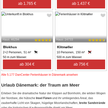
ab 1.765 €
ab 1.437 €
Haus: 46294
Haus: 24733
Blokhus
Klitmøller
2+2 Personen, 51 m²
10 Personen, 150 m²
50 m zum Wasser.
500 m zum Wasser.
ab 304 €
ab 756 €
Alle 5.177 DanCenter Ferienhäuser in Dänemark ansehen
Urlaub Dänemark: der Traum am Meer
Erleben Sie die dramatische Natur der Klippen auf Bornholm, die wilden Wogen
der Nordsee, die hübsche
Insel Fünen
und ihr umliegendes Areal, das
zauberhafte Licht von Skagen, hügelige Moorlandschaften,
breite Sandstrände
oder die historischen Kaufmannsstädte direkt am Meer.