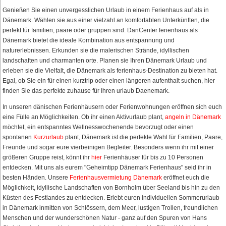
Genießen Sie einen unvergesslichen Urlaub in einem Ferienhaus auf als in
Dänemark. Wählen sie aus einer vielzahl an komfortablen Unterkünften, die
perfekt für familien, paare oder gruppen sind. DanCenter ferienhaus als
Dänemark bietet die ideale Kombination aus entspannung und
naturerlebnissen. Erkunden sie die malerischen Strände, idyllischen
landschaften und charmanten orte. Planen sie Ihren Dänemark Urlaub und
erleben sie die Vielfalt, die Dänemark als ferienhaus-Destination zu bieten hat.
Egal, ob Sie ein für einen kurztrip oder einen längeren aufenthalt suchen, hier
finden Sie das perfekte zuhause für Ihren urlaub Daenemark.
In unseren dänischen Ferienhäusern oder Ferienwohnungen eröffnen sich euch
eine Fülle an Möglichkeiten. Ob ihr einen Aktivurlaub plant,
angeln in Dänemark
möchtet, ein entspanntes Wellnesswochenende bevorzugt oder einen
spontanen
Kurzurlaub
plant, Dänemark ist die perfekte Wahl für Familien, Paare,
Freunde und sogar eure vierbeinigen Begleiter. Besonders wenn ihr mit einer
größeren Gruppe reist, könnt ihr
hier
Ferienhäuser für bis zu 10 Personen
entdecken. Mit uns als eurem "Geheimtipp Dänemark Ferienhaus" seid ihr in
besten Händen. Unsere
Ferienhausvermietung Dänemark
eröffnet euch die
Möglichkeit, idyllische Landschaften von Bornholm über Seeland bis hin zu den
Küsten des Festlandes zu entdecken. Erlebt euren individuellen Sommerurlaub
in Dänemark inmitten von Schlössern, dem Meer, lustigen Trollen, freundlichen
Menschen und der wunderschönen Natur - ganz auf den Spuren von Hans