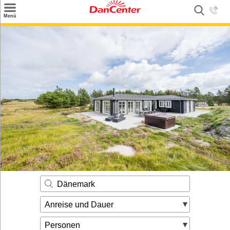
×
Menü
Suchen
Urlaubsziele
Weitere Urlaubsziele
Angebote
Inspiration
Kontakt
Gut zu wissen
Login
Dänemark
Anreise und Dauer
Personen