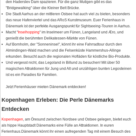
den Haderslev Dam spazieren. Für die ganz Mutigen gibt es das
"Bridgewalking" über die Kleiner Belt Brücke.
Die Stadt Aarhus an der mittleren Ostsee hat auch viel zu bieten, besonders
das neue Hafenviertel und das ARoS Kunstmuseum. Euer Ferienhaus in
Dänemark ist der perfekte Ausgangspunkt für Sightseeing-Touren in Aarhus.
Macht "
Inselhopping
" im Inselmeer um Fünen, Langeland und Æro, und
genießt die berühmten Delikatessen-Märkte von Fünen.
Auf Bornholm, der "Sonneninsel", könnt ihr eine Fahrradtour durch den
Almindingen-Wald machen und die Felsenküste Hammershus-Allinge
erkunden. Besucht auch die regionalen Hofläden für köstliche Bio-Produkte.
Und vergesst nicht, das Legoland in Billund zu besuchen! Mit über 50
magischen Attraktionen für Jung und Alt und unzähligen bunten Legosteinen
ist es ein Paradies für Familien.
Jetzt Ferienhäuser mieten Dänemark entdecken!
Kopenhagen Erleben: Die Perle Dänemarks
Entdecken
Kopenhagen
, am Öresund zwischen Nordsee und Ostsee gelegen, bietet euch
als hippe Hauptstadt Dänemarks eine Fülle an Attraktionen. In euren
Ferienhaus.Dänemark könnt ihr einen aufregenden Tag mit einem Besuch des