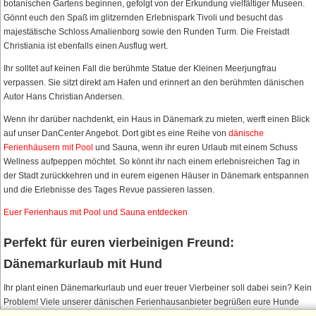
botanischen Gartens beginnen, gefolgt von der Erkundung vielfältiger Museen.
Gönnt euch den Spaß im glitzernden Erlebnispark Tivoli und besucht das
majestätische Schloss Amalienborg sowie den Runden Turm. Die Freistadt
Christiania ist ebenfalls einen Ausflug wert.
Ihr solltet auf keinen Fall die berühmte Statue der Kleinen Meerjungfrau
verpassen. Sie sitzt direkt am Hafen und erinnert an den berühmten dänischen
Autor Hans Christian Andersen.
Wenn ihr darüber nachdenkt, ein Haus in Dänemark zu mieten, werft einen Blick
auf unser DanCenter Angebot. Dort gibt es eine Reihe von
dänische
Ferienhäusern mit Pool
und Sauna, wenn ihr euren Urlaub mit einem Schuss
Wellness aufpeppen möchtet. So könnt ihr nach einem erlebnisreichen Tag in
der Stadt zurückkehren und in eurem eigenen Häuser in Dänemark entspannen
und die Erlebnisse des Tages Revue passieren lassen.
Euer Ferienhaus mit Pool und Sauna entdecken
Perfekt für euren vierbeinigen Freund:
Dänemarkurlaub mit Hund
Ihr plant einen Dänemarkurlaub und euer treuer Vierbeiner soll dabei sein? Kein
Problem! Viele unserer dänischen Ferienhausanbieter begrüßen eure Hunde