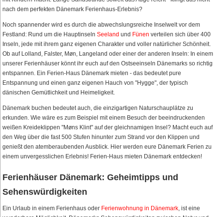
nach dem perfekten Dänemark Ferienhaus-Erlebnis?
Noch spannender wird es durch die abwechslungsreiche Inselwelt vor dem
Festland: Rund um die Hauptinseln
Seeland
und
Fünen
verteilen sich über 400
Inseln, jede mit ihrem ganz eigenen Charakter und voller natürlicher Schönheit.
Ob auf Lolland, Falster, Møn, Langeland oder einer der anderen Inseln: In einem
unserer Ferienhäuser könnt ihr euch auf den Ostseeinseln Dänemarks so richtig
entspannen. Ein Ferien-Haus Dänemark mieten - das bedeutet pure
Entspannung und einen ganz eigenen Hauch von "Hygge", der typisch
dänischen Gemütlichkeit und Heimeligkeit.
Dänemark buchen bedeutet auch, die einzigartigen Naturschauplätze zu
erkunden. Wie wäre es zum Beispiel mit einem Besuch der beeindruckenden
weißen Kreideklippen "Møns Klint" auf der gleichnamigen Insel? Macht euch auf
den Weg über die fast 500 Stufen hinunter zum Strand vor den Klippen und
genießt den atemberaubenden Ausblick. Hier werden eure Dänemark Ferien zu
einem unvergesslichen Erlebnis! Ferien-Haus mieten Dänemark entdecken!
Ferienhäuser Dänemark: Geheimtipps und
Sehenswürdigkeiten
Ein Urlaub in einem Ferienhaus oder
Ferienwohnung in Dänemark
, ist eine