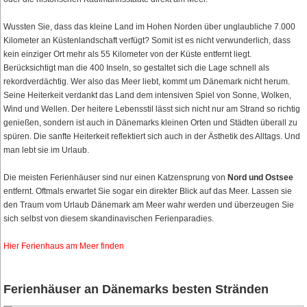
Wussten Sie, dass das kleine Land im Hohen Norden über unglaubliche 7.000
Kilometer an Küstenlandschaft verfügt? Somit ist es nicht verwunderlich, dass
kein einziger Ort mehr als 55 Kilometer von der Küste entfernt liegt.
Berücksichtigt man die 400 Inseln, so gestaltet sich die Lage schnell als
rekordverdächtig. Wer also das Meer liebt, kommt um Dänemark nicht herum.
Seine Heiterkeit verdankt das Land dem intensiven Spiel von Sonne, Wolken,
Wind und Wellen. Der heitere Lebensstil lässt sich nicht nur am Strand so richtig
genießen, sondern ist auch in Dänemarks kleinen Orten und Städten überall zu
spüren. Die sanfte Heiterkeit reflektiert sich auch in der Ästhetik des Alltags. Und
man lebt sie im Urlaub.
Die meisten Ferienhäuser sind nur einen Katzensprung von
Nord und Ostsee
entfernt. Oftmals erwartet Sie sogar ein direkter Blick auf das Meer. Lassen sie
den Traum vom Urlaub Dänemark am Meer wahr werden und überzeugen Sie
sich selbst von diesem skandinavischen Ferienparadies.
Hier Ferienhaus am Meer finden
Ferienhäuser an Dänemarks besten Stränden