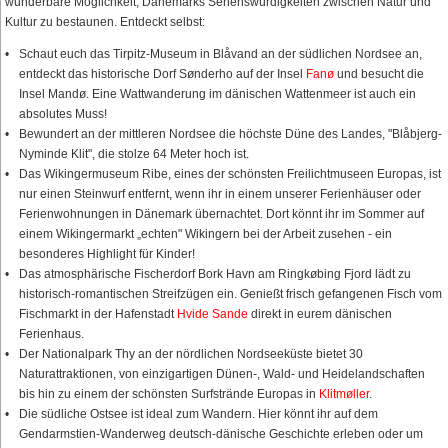
wunderbare Möglichkeit, Dänemarks Sehenswürdigkeiten zwischen Natur und
Kultur zu bestaunen. Entdeckt selbst:
Schaut euch das Tirpitz-Museum in Blåvand an der südlichen Nordsee an,
entdeckt das historische Dorf Sønderho auf der Insel
Fanø
und besucht die
Insel Mandø. Eine Wattwanderung im dänischen Wattenmeer ist auch ein
absolutes Muss!
Bewundert an der mittleren Nordsee die höchste Düne des Landes, "Blåbjerg-
Nyminde Klit", die stolze 64 Meter hoch ist.
Das Wikingermuseum Ribe, eines der schönsten Freilichtmuseen Europas, ist
nur einen Steinwurf entfernt, wenn ihr in einem unserer Ferienhäuser oder
Ferienwohnungen in Dänemark übernachtet. Dort könnt ihr im Sommer auf
einem Wikingermarkt „echten" Wikingern bei der Arbeit zusehen - ein
besonderes Highlight für Kinder!
Das atmosphärische Fischerdorf Bork Havn am Ringkøbing Fjord lädt zu
historisch-romantischen Streifzügen ein. Genießt frisch gefangenen Fisch vom
Fischmarkt in der Hafenstadt
Hvide Sande
direkt in eurem dänischen
Ferienhaus.
Der Nationalpark Thy an der nördlichen Nordseeküste bietet 30
Naturattraktionen, von einzigartigen Dünen-, Wald- und Heidelandschaften
bis hin zu einem der schönsten Surfstrände Europas in
Klitmøller
.
Die südliche Ostsee ist ideal zum Wandern. Hier könnt ihr auf dem
Gendarmstien-Wanderweg deutsch-dänische Geschichte erleben oder um