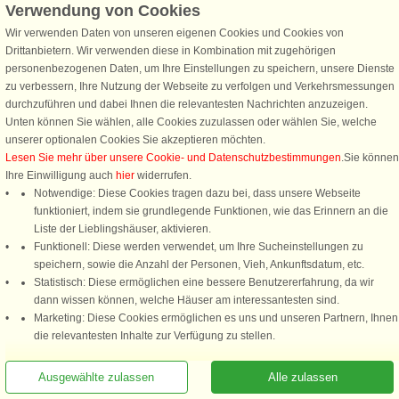
herzlich. Dänemark ist ein Paradies für Hunde und ihre Besitzer. Die Landschaft
Verwendung von Cookies
bietet zahllose Wälder, faszinierende Natur, kristallklare Seen und weitläufige
Wir verwenden Daten von unseren eigenen Cookies und Cookies von
Meeresküsten. Hier kann sich euer pelziger Freund nach Herzenslust austoben
Drittanbietern. Wir verwenden diese in Kombination mit zugehörigen
und die abenteuerlichen Gerüche Dänemarks entdecken. Zusätzlich sind viele
personenbezogenen Daten, um Ihre Einstellungen zu speichern, unsere Dienste
Dänemark Häuser mit eingezäunten Gärten ausgestattet, was euch und eurem
zu verbessern, Ihre Nutzung der Webseite zu verfolgen und Verkehrsmessungen
Hund eine entspannte und sichere Zeit garantiert. Dänemark, mit seinen
durchzuführen und dabei Ihnen die relevantesten Nachrichten anzuzeigen.
hundefreundlichen Stränden und Wanderwegen, ist der perfekte Ort, um
Unten können Sie wählen, alle Cookies zuzulassen oder wählen Sie, welche
unvergessliche Erinnerungen mit eurem Hund zu sammeln. Entdeckt jetzt
unserer optionalen Cookies Sie akzeptieren möchten.
hundefreundliche Ferienhäuser in Dänemark
und startet das nächste
Lesen Sie mehr über unsere Cookie- und Datenschutzbestimmungen
.Sie können
Urlaubsabenteuer mit eurem pelzigen Freund!
Ihre Einwilligung auch
hier
widerrufen.
Jetzt euer haustierfreundliches Ferienhaus Dänemark buchen
Notwendige: Diese Cookies tragen dazu bei, dass unsere Webseite
funktioniert, indem sie grundlegende Funktionen, wie das Erinnern an die
Dänemark - Wo Abwechslung und Meeresbrise
Liste der Lieblingshäuser, aktivieren.
Funktionell: Diese werden verwendet, um Ihre Sucheinstellungen zu
sich treffen
speichern, sowie die Anzahl der Personen, Vieh, Ankunftsdatum, etc.
Statistisch: Diese ermöglichen eine bessere Benutzererfahrung, da wir
Ihr Lieben, seid ihr bereit für ein kleines Land, das euch ein großes
dann wissen können, welche Häuser am interessantesten sind.
Urlaubsgefühl schenkt? Dänemark mag mit seiner relativ bescheidenen Fläche
Marketing: Diese Cookies ermöglichen es uns und unseren Partnern, Ihnen
von knapp 42.900 km² klein wirken, aber der Reichtum an dänischen
Rufen Sie an, um zu buchen
die relevantesten Inhalte zur Verfügung zu stellen.
Ferienhäusern, die es hier gibt, ist einfach überwältigend. Bei eurem geliebten
Ferienhausanbieter DanCenter, könnt ihr aus mehr als 6.300 traumhaften
Unterkünften wählen. Das perfekte dänische Ferienhaus wartet nur darauf, von
Ausgewählte zulassen
Alle zulassen
euch entdeckt zu werden.