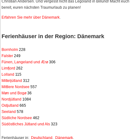
Christian Andersen. Und vergesst nicht das Legoland in Billund! Macht euch
bereit, euren nächsten Traumurlaub zu planen!
Erfahren Sie mehr über Dänemark
.
Ferienhäuser in der Region: Dänemark
Bornholm
228
Falster
249
Fünen, Langeland und Ærø
306
Limfjord
262
Lolland
115
Mitteljütland
312
Mittlere Nordsee
557
Møn und Bogø
36
Nordjütland
1084
Ostjutland
665
Seeland
578
Südliche Nordsee
462
Südöstliches Jütland und Als
323
Ferienhäuser in:
Deutschland
,
Dänemark
,