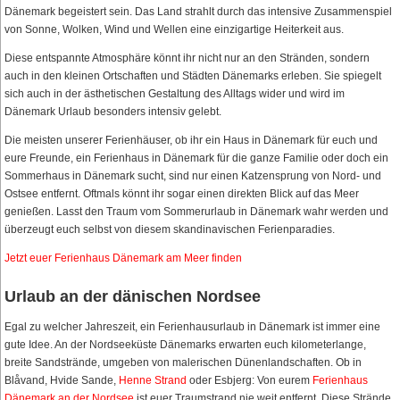
Dänemark begeistert sein. Das Land strahlt durch das intensive Zusammenspiel
von Sonne, Wolken, Wind und Wellen eine einzigartige Heiterkeit aus.
Diese entspannte Atmosphäre könnt ihr nicht nur an den Stränden, sondern
auch in den kleinen Ortschaften und Städten Dänemarks erleben. Sie spiegelt
sich auch in der ästhetischen Gestaltung des Alltags wider und wird im
Dänemark Urlaub besonders intensiv gelebt.
Die meisten unserer Ferienhäuser, ob ihr ein Haus in Dänemark für euch und
eure Freunde, ein Ferienhaus in Dänemark für die ganze Familie oder doch ein
Sommerhaus in Dänemark sucht, sind nur einen Katzensprung von Nord- und
Ostsee entfernt. Oftmals könnt ihr sogar einen direkten Blick auf das Meer
genießen. Lasst den Traum vom Sommerurlaub in Dänemark wahr werden und
überzeugt euch selbst von diesem skandinavischen Ferienparadies.
Jetzt euer Ferienhaus Dänemark am Meer finden
Urlaub an der dänischen Nordsee
Egal zu welcher Jahreszeit, ein Ferienhausurlaub in Dänemark ist immer eine
gute Idee. An der Nordseeküste Dänemarks erwarten euch kilometerlange,
breite Sandstrände, umgeben von malerischen Dünenlandschaften. Ob in
Blåvand, Hvide Sande,
Henne Strand
oder Esbjerg: Von eurem
Ferienhaus
Dänemark an der Nordsee
ist euer Traumstrand nie weit entfernt. Diese Strände