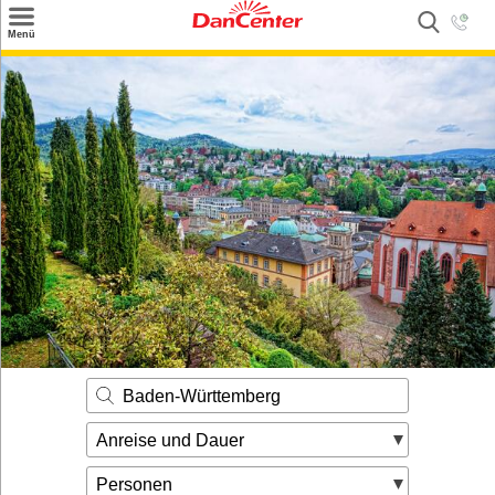
×
Menü
Suchen
Urlaubsziele
Weitere Urlaubsziele
Angebote
Inspiration
Kontakt
Gut zu wissen
Login
Baden-Württemberg
Anreise und Dauer
Personen