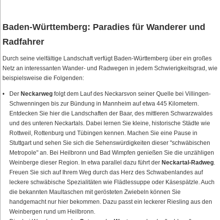
Baden-Württemberg: Paradies für Wanderer und
Radfahrer
Durch seine vielfältige Landschaft verfügt Baden-Württemberg über ein großes
Netz an interessanten Wander- und Radwegen in jedem Schwierigkeitsgrad, wie
beispielsweise die Folgenden:
Der
Neckarweg
folgt dem Lauf des Neckarsvon seiner Quelle bei Villingen-
Schwenningen bis zur Bündung in Mannheim auf etwa 445 Kilometern.
Entdecken Sie hier die Landschaften der Baar, des mittleren Schwarzwaldes
und des unteren Neckartals. Dabei lernen Sie kleine, historische Städte wie
Rottweil, Rottenburg und Tübingen kennen. Machen Sie eine Pause in
Stuttgart und sehen Sie sich die Sehenswürdigkeiten dieser "schwäbischen
Metropole" an. Bei Heilbronn und Bad Wimpfen genießen Sie die unzähligen
Weinberge dieser Region. In etwa parallel dazu führt der
Neckartal-Radweg
.
Freuen Sie sich auf Ihrem Weg durch das Herz des Schwabenlandes auf
leckere schwäbische Spezialitäten wie Flädlessuppe oder Käsespätzle. Auch
die bekannten Maultaschen mit gerösteten Zwiebeln können Sie
handgemacht nur hier bekommen. Dazu passt ein leckerer Riesling aus den
Weinbergen rund um Heilbronn.