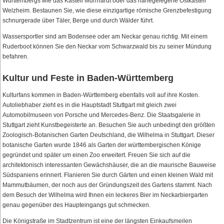
Württembergs wie das Kastell Murrhardt oder das nahegelegene Ostkastell
Welzheim. Bestaunen Sie, wie diese einzigartige römische Grenzbefestigung
schnurgerade über Täler, Berge und durch Wälder führt.
Wassersportler sind am Bodensee oder am Neckar genau richtig. Mit einem
Ruderboot können Sie den Neckar vom Schwarzwald bis zu seiner Mündung
befahren.
Kultur und Feste in Baden-Württemberg
Kulturfans kommen in Baden-Württemberg ebenfalls voll auf ihre Kosten.
Autoliebhaber zieht es in die Hauptstadt Stuttgart mit gleich zwei
Automobilmuseen von Porsche und Mercedes-Benz. Die Staatsgalerie in
Stuttgart zieht Kunstbegeisterte an. Besuchen Sie auch unbedingt den größten
Zoologisch-Botanischen Garten Deutschland, die Wilhelma in Stuttgart. Dieser
botanische Garten wurde 1846 als Garten der württembergischen Könige
gegründet und später um einen Zoo erweitert. Freuen Sie sich auf die
architektonisch interessanten Gewächshäuser, die an die maurische Bauweise
Südspaniens erinnert. Flanieren Sie durch Gärten und einen kleinen Wald mit
Mammutbäumen, der noch aus der Gründungszeit des Gartens stammt. Nach
dem Besuch der Wilhelma wird Ihnen ein leckeres Bier im Neckarbiergarten
genau gegenüber des Haupteingangs gut schmecken.
Die Königstraße im Stadtzentrum ist eine der längsten Einkaufsmeilen