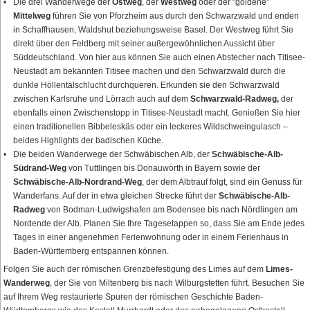
Die drei Wanderwege der
Ostweg
, der
Westweg
oder der "goldene"
Mittelweg
führen Sie von Pforzheim aus durch den Schwarzwald und enden
in Schaffhausen, Waldshut beziehungsweise Basel. Der Westweg führt Sie
direkt über den Feldberg mit seiner außergewöhnlichen Aussicht über
Süddeutschland. Von hier aus können Sie auch einen Abstecher nach Titisee-
Neustadt am bekannten Titisee machen und den Schwarzwald durch die
dunkle Höllentalschlucht durchqueren. Erkunden sie den Schwarzwald
zwischen Karlsruhe und Lörrach auch auf dem
Schwarzwald-Radweg,
der
ebenfalls einen Zwischenstopp in Titisee-Neustadt macht. Genießen Sie hier
einen traditionellen Bibbeleskäs oder ein leckeres Wildschweingulasch –
beides Highlights der badischen Küche.
Die beiden Wanderwege der Schwäbischen Alb, der
Schwäbische-Alb-
Südrand-Weg
von Tuttlingen bis Donauwörth in Bayern sowie der
Schwäbische-Alb-Nordrand-Weg
, der dem Albtrauf folgt, sind ein Genuss für
Wanderfans. Auf der in etwa gleichen Strecke führt der
Schwäbische-Alb-
Radweg
von Bodman-Ludwigshafen am Bodensee bis nach Nördlingen am
Nordende der Alb. Planen Sie Ihre Tagesetappen so, dass Sie am Ende jedes
Tages in einer angenehmen Ferienwohnung oder in einem Ferienhaus in
Baden-Württemberg entspannen können.
Folgen Sie auch der römischen Grenzbefestigung des Limes auf dem
Limes-
Wanderweg
, der Sie von Miltenberg bis nach Wilburgstetten führt. Besuchen Sie
auf Ihrem Weg restaurierte Spuren der römischen Geschichte Baden-