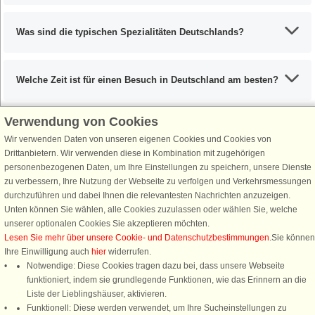
Was sind die typischen Spezialitäten Deutschlands?
Welche Zeit ist für einen Besuch in Deutschland am besten?
Verwendung von Cookies
Wir verwenden Daten von unseren eigenen Cookies und Cookies von
Schließen Sie sich 100.000 Ferienhaus-Fans an
Drittanbietern. Wir verwenden diese in Kombination mit zugehörigen
personenbezogenen Daten, um Ihre Einstellungen zu speichern, unsere Dienste
Erhalten Sie einen
Willkommensgutschein von 25 €
für Ihren nächsten
zu verbessern, Ihre Nutzung der Webseite zu verfolgen und Verkehrsmessungen
Ferienhausurlaub - melden Sie sich einfach für den DanCenter Newsletter
durchzuführen und dabei Ihnen die relevantesten Nachrichten anzuzeigen.
an. Verpassen Sie nie wieder exklusive Angebote, Gewinnspiele und
Unten können Sie wählen, alle Cookies zuzulassen oder wählen Sie, welche
Urlaubstipps!
unserer optionalen Cookies Sie akzeptieren möchten.
Lesen Sie mehr über unsere Cookie- und Datenschutzbestimmungen
.Sie können
Ihre Einwilligung auch
hier
widerrufen.
Notwendige: Diese Cookies tragen dazu bei, dass unsere Webseite
funktioniert, indem sie grundlegende Funktionen, wie das Erinnern an die
Newsletter abonnieren
Liste der Lieblingshäuser, aktivieren.
Funktionell: Diese werden verwendet, um Ihre Sucheinstellungen zu