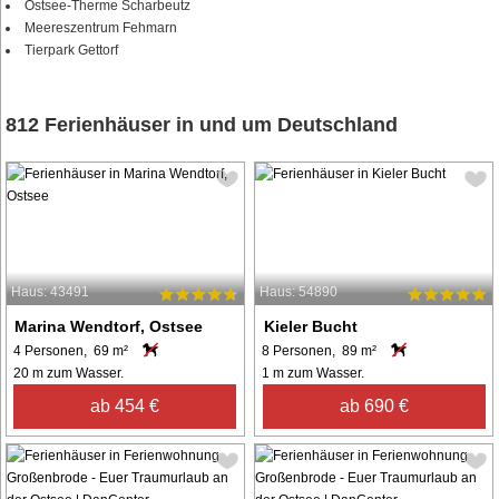
Ostsee-Therme Scharbeutz
Meereszentrum Fehmarn
Tierpark Gettorf
812 Ferienhäuser in und um Deutschland
Haus: 43491
Haus: 54890
Marina Wendtorf, Ostsee
Kieler Bucht
4 Personen, 69 m²
8 Personen, 89 m²
20 m zum Wasser.
1 m zum Wasser.
ab 454 €
ab 690 €