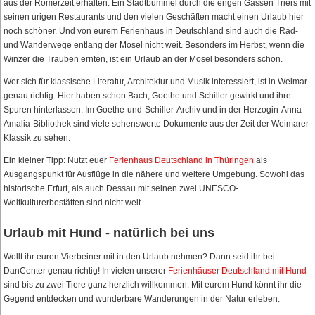
aus der Römerzeit erhalten. Ein Stadtbummel durch die engen Gassen Triers mit
seinen urigen Restaurants und den vielen Geschäften macht einen Urlaub hier
noch schöner. Und von eurem Ferienhaus in Deutschland sind auch die Rad-
und Wanderwege entlang der Mosel nicht weit. Besonders im Herbst, wenn die
Winzer die Trauben ernten, ist ein Urlaub an der Mosel besonders schön.
Wer sich für klassische Literatur, Architektur und Musik interessiert, ist in Weimar
genau richtig. Hier haben schon Bach, Goethe und Schiller gewirkt und ihre
Spuren hinterlassen. Im Goethe-und-Schiller-Archiv und in der Herzogin-Anna-
Amalia-Bibliothek sind viele sehenswerte Dokumente aus der Zeit der Weimarer
Klassik zu sehen.
Ein kleiner Tipp: Nutzt euer
Ferienhaus Deutschland in Thüringen
als
Ausgangspunkt für Ausflüge in die nähere und weitere Umgebung. Sowohl das
historische Erfurt, als auch Dessau mit seinen zwei UNESCO-
Weltkulturerbestätten sind nicht weit.
Urlaub mit Hund - natürlich bei uns
Wollt ihr euren Vierbeiner mit in den Urlaub nehmen? Dann seid ihr bei
DanCenter genau richtig! In vielen unserer
Ferienhäuser Deutschland mit Hund
sind bis zu zwei Tiere ganz herzlich willkommen. Mit eurem Hund könnt ihr die
Gegend entdecken und wunderbare Wanderungen in der Natur erleben.