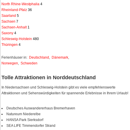
North Rhine-Westphalia
4
Rheinland-Pfalz
36
Saarland
5
Sachsen
7
Sachsen-Anhalt
1
Saxony
4
Schleswig-Holstein
480
Thüringen
4
Ferienhäuser in:
Deutschland
,
Dänemark
,
Norwegen
,
Schweden
Tolle Attraktionen in Norddeutschland
In Niedersachsen und Schleswig-Holstein gibt es viele empfehlenswerte
Attraktionen und Sehenswürdigkeiten für spannende Erlebnisse in Ihrem Urlaub!
Deutsches Auswandererhaus Bremerhaven
Natureum Niederelbe
HANSA Park Sierksdorf
SEA LIFE Timmendorfer Strand