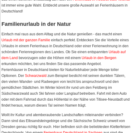
ist immer eine gute Wahl. Entdeckt unsere große Auswahl an Ferienhäusern in
Deutschland!
Familienurlaub in der Natur
Einfach mal raus aus dem Alltag und die Natur genießen - das macht einen
Urlaub mit der ganzen Familie
einfach perfekt. Entdecken Sie die Vorteile eines
Urlaubs in einem Ferienhaus in Deutschland oder einer Ferienwohnung in den
schönsten Ferienregionen des Landes. Ob Sie einen entspannten
Urlaub auf
dem Land
bevorzugen oder die Höhen mit einem
Urlaub in den Bergen
erkunden möchten, bei uns finden Sie das passende Angebot.
Ferienhäuser in Deutschland bieten für Naturliebhaber jede Menge toller
Optionen. Der
Schwarzwald
zum Beispiel besticht mit seinen dunklen Tälern,
den vielen Wander- und Radwegen von leicht bis anspruchsvoll und den
gemütlichen Städtchen. Im Winter könnt ihr rund um den Feldberg im
Südschwarzwald auch Ski fahren oder Langlauf betreiben. Fahrt mit dem Auto
oder mit dem Fahrrad durch das Höllental in der Nähe von Titisee-Neustadt und
findet heraus, warum dieses Tal seinen Namen trägt.
Wollt ihr Kultur und atemberaubende Landschaften miteinander verbinden?
Dann sind das Elbsandsteingebirge und die Sächsische Schweiz unweit von
Dresden genau richtig für euch. Hier befinden sich die beliebtesten Kletterfelsen
Deutschlands. Von einem
Ferienhaus Deutschland in Sachsen
aus sind die