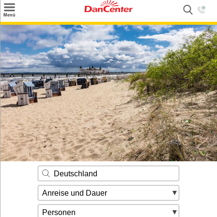
×
Menü
Suchen
Urlaubsziele
Weitere Urlaubsziele
Angebote
Inspiration
Kontakt
Gut zu wissen
Login
Deutschland
Anreise und Dauer
Personen