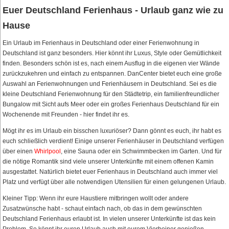
Euer Deutschland Ferienhaus - Urlaub ganz wie zu
Hause
Ein Urlaub im Ferienhaus in Deutschland oder einer Ferienwohnung in
Deutschland ist ganz besonders. Hier könnt ihr Luxus, Style oder Gemütlichkeit
finden. Besonders schön ist es, nach einem Ausflug in die eigenen vier Wände
zurückzukehren und einfach zu entspannen. DanCenter bietet euch eine große
Auswahl an Ferienwohnungen und Ferienhäusern in Deutschland. Sei es die
kleine Deutschland Ferienwohnung für den Städtetrip, ein familienfreundlicher
Bungalow mit Sicht aufs Meer oder ein großes Ferienhaus Deutschland für ein
Wochenende mit Freunden - hier findet ihr es.
Mögt ihr es im Urlaub ein bisschen luxuriöser? Dann gönnt es euch, ihr habt es
euch schließlich verdient! Einige unserer Ferienhäuser in Deutschland verfügen
über einen
Whirlpool
, eine Sauna oder ein Schwimmbecken im Garten. Und für
die nötige Romantik sind viele unserer Unterkünfte mit einem offenen Kamin
ausgestattet. Natürlich bietet euer Ferienhaus in Deutschland auch immer viel
Platz und verfügt über alle notwendigen Utensilien für einen gelungenen Urlaub.
Kleiner Tipp: Wenn ihr eure Haustiere mitbringen wollt oder andere
Zusatzwünsche habt - schaut einfach nach, ob das in dem gewünschten
Deutschland Ferienhaus erlaubt ist. In vielen unserer Unterkünfte ist das kein
Problem. So könnt ihr euren Urlaub auch mit eurem Vierbeiner genießen.