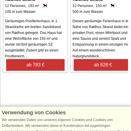
12 Personen, 193 m²
12 Personen, 150 m²
100 m zum Wasser.
500 m zum Wasser.
Geräumiges Poolferienhaus, in 1.
Dieses geräumige Ferienhaus in der
Strandreihe am breiten Sandstrand
Nähe von Rødhus Strand bietet eine
von Rødhus gelegen. Das Haus hat
privaten Pool, einen Whirlpool und
eine Wohnfläche von 193 m² und
eine Sauna und vereint Spaß und
wurde mit fünf geräumigen SZ
Entspannung in einem einzigen Hau
ausgestattet. Zudem gibt es einen
Auf einem wunderschönen
Poolbereich, ...
Naturgrundstück, ...
ab 783 €
ab 828 €
Verwendung von Cookies
Schließen Sie sich 100.000 Ferienhaus-Fans an
Wir verwenden Daten von unseren eigenen Cookies und Cookies von
Erhalten Sie einen
Willkommensgutschein von 25 €
für Ihren nächsten
Drittanbietern. Wir verwenden diese in Kombination mit zugehörigen
Ferienhausurlaub - melden Sie sich einfach für den DanCenter Newsletter