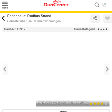
×
Menü
Suchen
Ferienhaus: Rødhus Strand
Gehostet über Traum ferienwohnungen
Urlaubsziele
Haus-Nr. 13912
Haus-Kategorie:
★★★★
Weitere Urlaubsziele
Angebote
Inspiration
Kontakt
Gut zu wissen
Login
Küste/See 2,0 km
Kundenbewertung