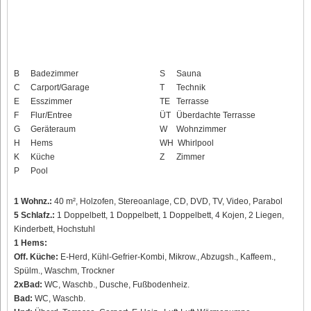
B
Badezimmer
S
Sauna
C
Carport/Garage
T
Technik
E
Esszimmer
TE
Terrasse
F
Flur/Entree
ÜT
Überdachte Terrasse
G
Geräteraum
W
Wohnzimmer
H
Hems
WH
Whirlpool
K
Küche
Z
Zimmer
P
Pool
1 Wohnz.:
40 m², Holzofen, Stereoanlage, CD, DVD, TV, Video, Parabol
5 Schlafz.:
1 Doppelbett, 1 Doppelbett, 1 Doppelbett, 4 Kojen, 2 Liegen,
Kinderbett, Hochstuhl
1 Hems:
Off. Küche:
E-Herd, Kühl-Gefrier-Kombi, Mikrow., Abzugsh., Kaffeem.,
Spülm., Waschm, Trockner
2xBad:
WC, Waschb., Dusche, Fußbodenheiz.
Bad:
WC, Waschb.