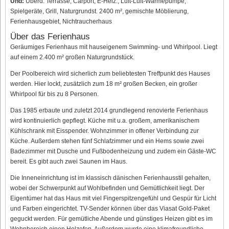
Und:
Überd. Terrasse, Carport, E-Heiz., Luft-Luft-Wärmepumpe,
Spielgeräte, Grill, Naturgrundst. 2400 m², gemischte Möblierung,
Ferienhausgebiet, Nichtraucherhaus
Über das Ferienhaus
Geräumiges Ferienhaus mit hauseigenem Swimming- und Whirlpool. Liegt
auf einem 2.400 m² großen Naturgrundstück.
Der Poolbereich wird sicherlich zum beliebtesten Treffpunkt des Hauses
werden. Hier lockt, zusätzlich zum 18 m² großen Becken, ein großer
Whirlpool für bis zu 8 Personen.
Das 1985 erbaute und zuletzt 2014 grundlegend renovierte Ferienhaus
wird kontinuierlich gepflegt. Küche mit u.a. großem, amerikanischem
Kühlschrank mit Eisspender. Wohnzimmer in offener Verbindung zur
Küche. Außerdem stehen fünf Schlafzimmer und ein Hems sowie zwei
Badezimmer mit Dusche und Fußbodenheizung und zudem ein Gäste-WC
bereit. Es gibt auch zwei Saunen im Haus.
Die Inneneinrichtung ist im klassisch dänischen Ferienhausstil gehalten,
wobei der Schwerpunkt auf Wohlbefinden und Gemütlichkeit liegt. Der
Eigentümer hat das Haus mit viel Fingerspitzengefühl und Gespür für Licht
und Farben eingerichtet. TV-Sender können über das Viasat Gold-Paket
geguckt werden. Für gemütliche Abende und günstiges Heizen gibt es im
Wohnbereich einen Holzofen. Außerdem wurde eine klimafreundliche