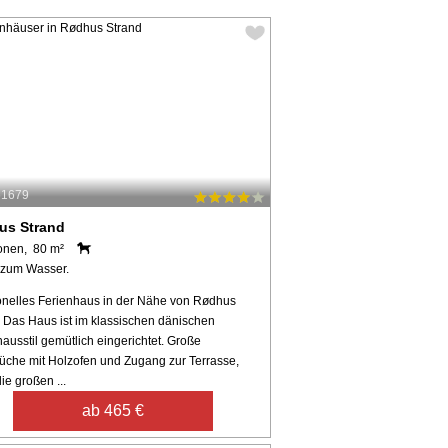
61679
us Strand
onen, 80 m²
 zum Wasser.
ionelles Ferienhaus in der Nähe von Rødhus
. Das Haus ist im klassischen dänischen
ausstil gemütlich eingerichtet. Große
che mit Holzofen und Zugang zur Terrasse,
ie großen ...
ab 465 €