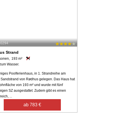
30294
us Strand
sonen, 193 m²
zum Wasser.
iges Poolferienhaus, in 1. Strandreihe am
n Sandstrand von Rødhus gelegen. Das Haus hat
ohnfläche von 193 m² und wurde mit fünf
igen SZ ausgestattet. Zudem gibt es einen
eich, ...
ab 783 €