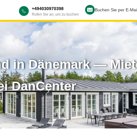
+494030970398
Buchen Sie per E-Mai
Rufen Sie an, um zu buchen
d in Dänemark — Miete
ei DanCenter