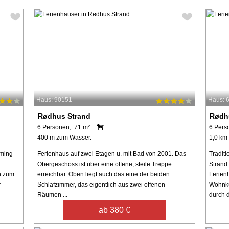
Haus: 90151
Haus: 
Rødhus Strand
Rødh
6 Personen, 71 m²
6 Pers
400 m zum Wasser.
1,0 km
ming-
Ferienhaus auf zwei Etagen u. mit Bad von 2001. Das
Tradit
Obergeschoss ist über eine offene, steile Treppe
Strand
h zum
erreichbar. Oben liegt auch das eine der beiden
Ferienh
r
Schlafzimmer, das eigentlich aus zwei offenen
Wohnkü
Räumen ...
durch d
ab 380 €