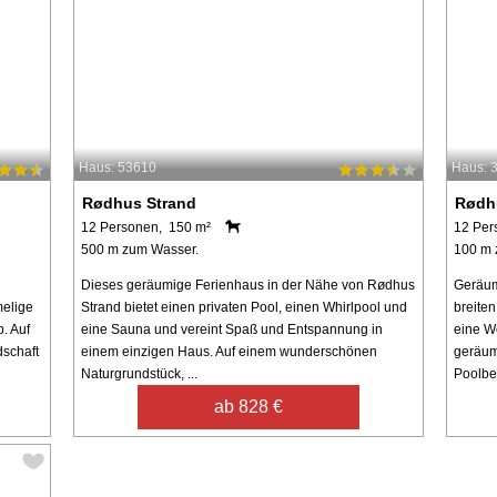
Haus: 53610
Haus: 
Rødhus Strand
Rødh
12 Personen, 150 m²
12 Per
500 m zum Wasser.
100 m 
Dieses geräumige Ferienhaus in der Nähe von Rødhus
Geräum
melige
Strand bietet einen privaten Pool, einen Whirlpool und
breite
. Auf
eine Sauna und vereint Spaß und Entspannung in
eine W
schaft
einem einzigen Haus. Auf einem wunderschönen
geräum
Naturgrundstück, ...
Poolber
ab 828 €