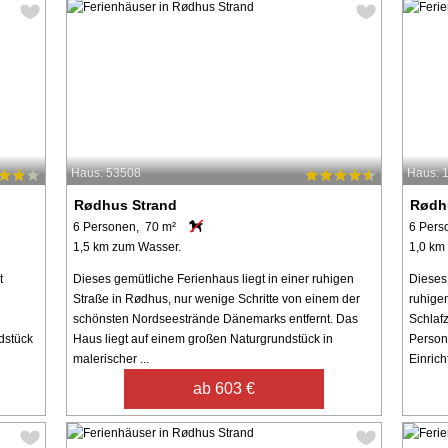
Haus: 53508
Haus: 
Rødhus Strand
Rødh
6 Personen, 70 m²
6 Pers
1,5 km zum Wasser.
1,0 km
t
Dieses gemütliche Ferienhaus liegt in einer ruhigen
Dieses
Straße in Rødhus, nur wenige Schritte von einem der
ruhigen
schönsten Nordseestrände Dänemarks entfernt. Das
Schlafz
dstück
Haus liegt auf einem großen Naturgrundstück in
Person
malerischer ...
Einricht
ab 603 €