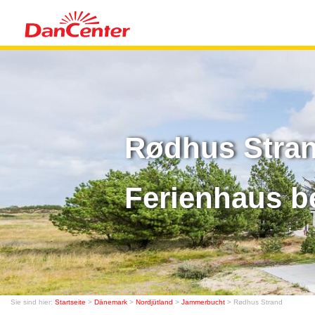
Rødhus Stran
Ferienhaus b
Sie sind hier:
Startseite
>
Dänemark
>
Nordjütland
>
Jammerbucht
> Rødhus Strand