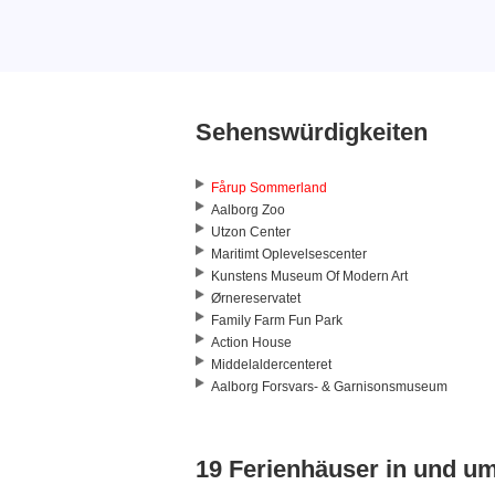
Sehenswürdigkeiten
Fårup Sommerland
Aalborg Zoo
Utzon Center
Maritimt Oplevelsescenter
Kunstens Museum Of Modern Art
Ørnereservatet
Family Farm Fun Park
Action House
Middelaldercenteret
Aalborg Forsvars- & Garnisonsmuseum
19 Ferienhäuser in und u