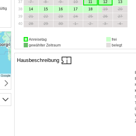
37
7
8
9
10
11
12
13
ültig
38
14
15
16
17
18
19
20
39
21
22
23
24
25
26
27
40
28
29
30
1
2
3
4
Anreisetag
frei
gewählter Zeitraum
belegt
Hausbeschreibung