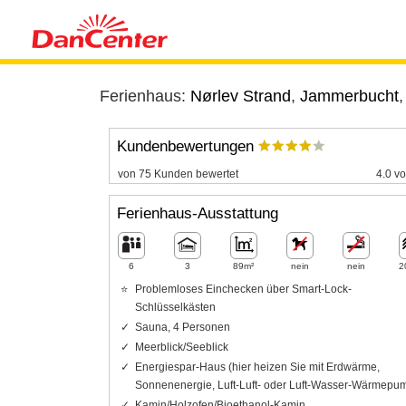
Ferienhaus:
Nørlev Strand
,
Jammerbucht
Kundenbewertungen
von 75 Kunden bewertet
4.0 vo
Ferienhaus-Ausstattung
6
3
89m²
nein
nein
2
Problemloses Einchecken über Smart-Lock-
Schlüsselkästen
Sauna, 4 Personen
Meerblick/Seeblick
Energiespar-Haus (hier heizen Sie mit Erdwärme,
Sonnenenergie, Luft-Luft- oder Luft-Wasser-Wärmepu
Kamin/Holzofen/Bioethanol-Kamin