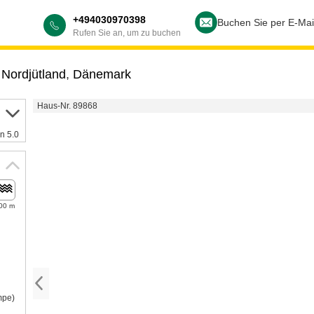
+494030970398
Buchen Sie per E-Mai
Rufen Sie an, um zu buchen
,
Nordjütland
,
Dänemark
Haus-Nr. 89868
n 5.0
00 m
mpe)