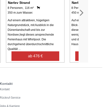
Nørlev Strand
Nørlev Strand
8 Personen, 116 m²
8 Personen, 84 m²
350 m zum Wasser.
450 m zum Wasser.
Auf einem attraktiven, hügeligen
Auf einem großen Naturgru
Naturgrundstück, mit Ausblick in die
Blick auf offene Felder und
Dünenlandschaft und bis zur
dieses gut ausgestattete F
Nordsee,liegt dieses ansprechende
wenige Minuten zu Fuss vo
Ferienhaus mit Whirlpool. Die
und dem herrlichen Strand 
durchgehend überdurchschnittliche
Haus ...
Qualität ...
ab 476 €
ab 497 €
Kontakt
Kontakt
Rückruf-Service
Jobs & Karriere