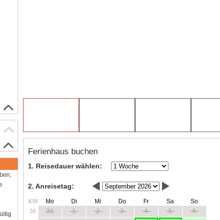
Ferienhaus buchen
1. Reisedauer wählen:
aben,
e
2. Anreisetag:
KW
Mo
Di
Mi
Do
Fr
Sa
So
36
31
1
2
3
4
5
6
ültig