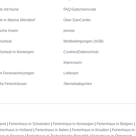
ub mit Hund
FAQ Gutscheincode
ub in Marina Wendtorf
Über DanCenter
sche Inseln
presse
lurlaub
Mietbedingungen (AGB)
lurlaub in Norwegen
Cookies/Datenschutz
Impressum
m Ferienwohnumgen
Lieferant
lla Ferienhäuser
Sternekategorien
land
|
Ferienhaus in Schweden
|
Ferienhaus in Norwegen
|
Ferienhaus in Belgien
|
rienhaus in Holland
|
Ferienhaus in Italien
|
Ferienhaus in Kroatien
|
Ferienhaus in 