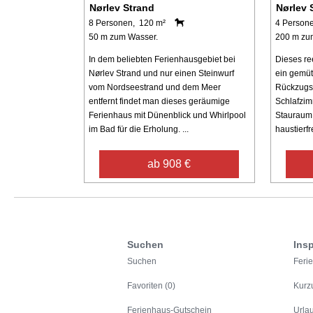
Nørlev Strand
Nørlev 
8 Personen, 120 m²
4 Person
50 m zum Wasser.
200 m zu
In dem beliebten Ferienhausgebiet bei
Dieses re
Nørlev Strand und nur einen Steinwurf
ein gemüt
vom Nordseestrand und dem Meer
Rückzugso
entfernt findet man dieses geräumige
Schlafzim
Ferienhaus mit Dünenblick und Whirlpool
Stauraum.
im Bad für die Erholung. ...
haustierfr
ab 908 €
Suchen
Insp
Suchen
Feri
Favoriten (0)
Kurz
Ferienhaus-Gutschein
Urla