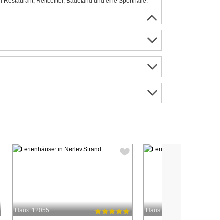
ein Restaurant, Reitcenter, Badeland und eine Sporthalle.
Haus: 12055
Haus: 70779