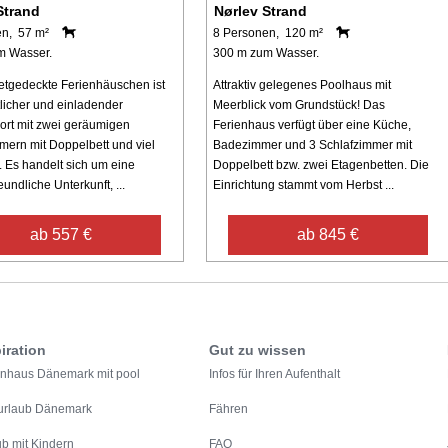
Strand
Nørlev Strand
en, 57 m²
8 Personen, 120 m²
m Wasser.
300 m zum Wasser.
etgedeckte Ferienhäuschen ist
Attraktiv gelegenes Poolhaus mit
licher und einladender
Meerblick vom Grundstück! Das
rt mit zwei geräumigen
Ferienhaus verfügt über eine Küche,
mern mit Doppelbett und viel
Badezimmer und 3 Schlafzimmer mit
 Es handelt sich um eine
Doppelbett bzw. zwei Etagenbetten. Die
eundliche Unterkunft, ...
Einrichtung stammt vom Herbst ...
ab 557 €
ab 845 €
iration
Gut zu wissen
enhaus Dänemark mit pool
Infos für Ihren Aufenthalt
urlaub Dänemark
Fähren
ub mit Kindern
FAQ