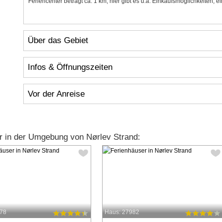
Feriencenter beträgt ca. 1 km, hier gibt es u.a. Einkaufsmöglichkeiten, 
Über das Gebiet
Infos & Öffnungszeiten
Vor der Anreise
r in der Umgebung von Nørlev Strand:
378
Haus: 27982