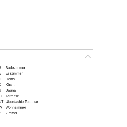
B
Badezimmer
E
Esszimmer
H
Hems
K
Küche
S
Sauna
TE
Terrasse
ÜT
Überdachte Terrasse
W
Wohnzimmer
Z
Zimmer