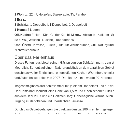
1 Wohnz.:
22 m², Holzofen, Stereoradio, TV, Parabol
1 Essz.:
3 Schlafz.:
1 Doppelbett, 1 Doppelbett, 1 Doppelbett
1 Hems:
2 Liegen
Off. Küche:
E-Herd, Kühl-Gefrier-Kombi, Mikrow., Abzugsh., Kaffeem., 
Bad:
WC, Waschb., Dusche, Fußbodenheiz.
Und:
Überd. Terrasse, E-Heiz., Luft-Luft-Wärmepumpe, Grill, Naturgrund
Nichtraucherhaus
Über das Ferienhaus
Dieses Ferienhaus bietet seinen Gästen von den Schlafzimmern, dem 
Meerblick. Es liegt auf einem Naturgrundstück an dem attraktiven Gebie
geschmackvoller Einrichtung, einem offenen Küchen-/Wohnbereich mit 
und Aufenthaltsbereich von 2007. Das Badezimmer wurde 2014 erneuer
Insgesamt gibt es drei Schlafzimmer mit je einem Doppelbett und auf de
Der Hems hat Oberlicht, eine Höhe von 1,5 m und einen schönen Blic
aus dem Jahr 2007 und ein Holzofen sorgt für behagliche Wärme. Auch
Zugang zu der offenen und überdachten Terrasse.
Durch das Gebiet gelangen Sie direkt an den ca. 200 m entfernt gelegene