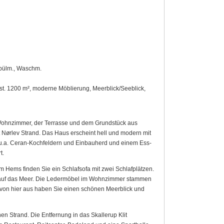
Spülm., Waschm.
st. 1200 m², moderne Möblierung, Meerblick/Seeblick,
Wohnzimmer, der Terrasse und dem Grundstück aus
t Nørlev Strand. Das Haus erscheint hell und modern mit
u.a. Ceran-Kochfeldern und Einbauherd und einem Ess-
t.
m Hems finden Sie ein Schlafsofa mit zwei Schlafplätzen.
k auf das Meer. Die Ledermöbel im Wohnzimmer stammen
 von hier aus haben Sie einen schönen Meerblick und
n Strand. Die Entfernung in das Skallerup Klit