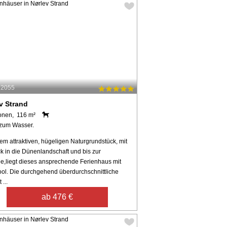
12055
v Strand
onen, 116 m²
zum Wasser.
em attraktiven, hügeligen Naturgrundstück, mit
k in die Dünenlandschaft und bis zur
e,liegt dieses ansprechende Ferienhaus mit
ool. Die durchgehend überdurchschnittliche
 ...
ab 476 €