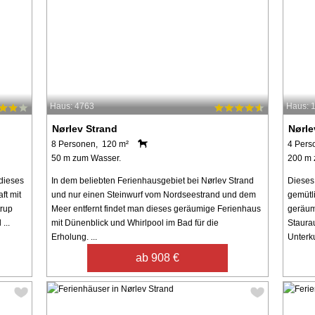
Haus: 4763
Haus: 
Nørlev Strand
Nørle
8 Personen, 120 m²
4 Pers
50 m zum Wasser.
200 m 
dieses
In dem beliebten Ferienhausgebiet bei Nørlev Strand
Dieses
ft mit
und nur einen Steinwurf vom Nordseestrand und dem
gemütl
trup
Meer entfernt findet man dieses geräumige Ferienhaus
geräum
...
mit Dünenblick und Whirlpool im Bad für die
Staura
Erholung. ...
Unterkun
ab 908 €