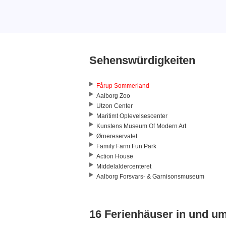
Sehenswürdigkeiten
Fårup Sommerland
Aalborg Zoo
Utzon Center
Maritimt Oplevelsescenter
Kunstens Museum Of Modern Art
Ørnereservatet
Family Farm Fun Park
Action House
Middelaldercenteret
Aalborg Forsvars- & Garnisonsmuseum
16 Ferienhäuser in und u