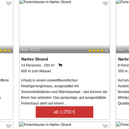
Haus: 90615
Haus: 
Nørlev Strand
Nørle
14 Personen, 200 m²
8 Pers
600 m zum Wasser.
350 m 
offene
Urlaub in einem umweltfreundlichen
Auf ein
Niedrigenergiehaus, ausgestattet mit
Ausblic
r
Sonnenkollektoren und Wärmepumpe - das können wir
Nordse
s
Ihnen hier anbieten: Das geräumige, gut ausgestattete
Whirlp
Ferienhaus steht auf einem ...
Qualität
ab 1.050 €