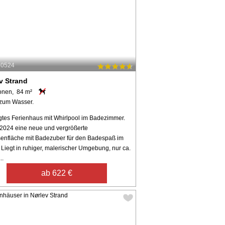
40524
v Strand
onen, 84 m²
zum Wasser.
gtes Ferienhaus mit Whirlpool im Badezimmer.
t 2024 eine neue und vergrößerte
senfläche mit Badezuber für den Badespaß im
 Liegt in ruhiger, malerischer Umgebung, nur ca.
..
ab 622 €