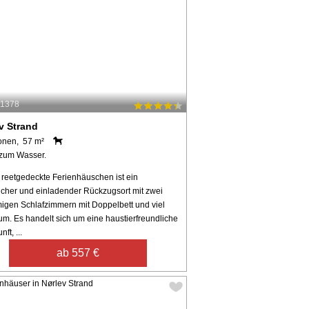
11378
v Strand
onen, 57 m²
zum Wasser.
 reetgedeckte Ferienhäuschen ist ein
icher und einladender Rückzugsort mit zwei
igen Schlafzimmern mit Doppelbett und viel
um. Es handelt sich um eine haustierfreundliche
ft, ...
ab 557 €