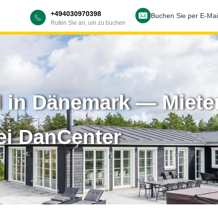
+494030970398
Buchen Sie per E-Mai
Rufen Sie an, um zu buchen
d in Dänemark — Mieten
ei DanCenter