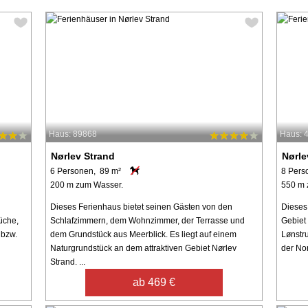
Haus: 89868
Haus: 
Nørlev Strand
Nørle
6 Personen, 89 m²
8 Pers
200 m zum Wasser.
550 m 
Dieses Ferienhaus bietet seinen Gästen von den
Dieses
üche,
Schlafzimmern, dem Wohnzimmer, der Terrasse und
Gebiet 
 bzw.
dem Grundstück aus Meerblick. Es liegt auf einem
Lønstr
Naturgrundstück an dem attraktiven Gebiet Nørlev
der No
Strand. ...
ab 469 €