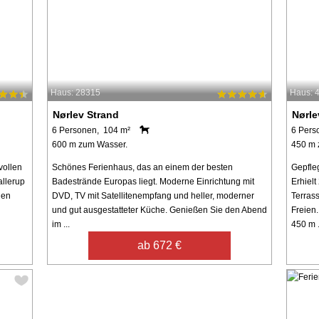
Haus: 28315
Haus: 
Nørlev Strand
Nørle
6 Personen, 104 m²
6 Pers
600 m zum Wasser.
450 m 
vollen
Schönes Ferienhaus, das an einem der besten
Gepfle
allerup
Badestrände Europas liegt. Moderne Einrichtung mit
Erhiel
nen
DVD, TV mit Satellitenempfang und heller, moderner
Terras
und gut ausgestatteter Küche. Genießen Sie den Abend
Freien.
im ...
450 m .
ab 672 €