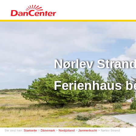
Nørlev Stran
Ferienhaus b
Sie sind hier:
Startseite
>
Dänemark
>
Nordjütland
>
Jammerbucht
> Nørlev Strand