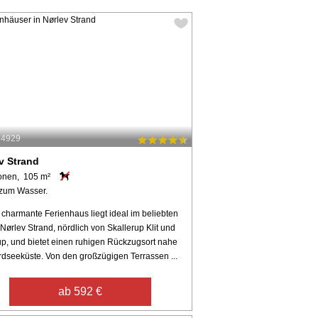
44929
v Strand
onen, 105 m²
zum Wasser.
 charmante Ferienhaus liegt ideal im beliebten
Nørlev Strand, nördlich von Skallerup Klit und
up, und bietet einen ruhigen Rückzugsort nahe
rdseeküste. Von den großzügigen Terrassen ...
ab 592 €