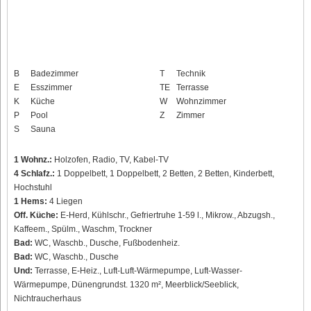
B
Badezimmer
T
Technik
E
Esszimmer
TE
Terrasse
K
Küche
W
Wohnzimmer
P
Pool
Z
Zimmer
S
Sauna
1 Wohnz.:
Holzofen, Radio, TV, Kabel-TV
4 Schlafz.:
1 Doppelbett, 1 Doppelbett, 2 Betten, 2 Betten, Kinderbett,
Hochstuhl
1 Hems:
4 Liegen
Off. Küche:
E-Herd, Kühlschr., Gefriertruhe 1-59 l., Mikrow., Abzugsh.,
Kaffeem., Spülm., Waschm, Trockner
Bad:
WC, Waschb., Dusche, Fußbodenheiz.
Bad:
WC, Waschb., Dusche
Und:
Terrasse, E-Heiz., Luft-Luft-Wärmepumpe, Luft-Wasser-
Wärmepumpe, Dünengrundst. 1320 m², Meerblick/Seeblick,
Nichtraucherhaus