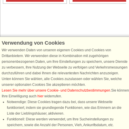
Verwendung von Cookies
Schließen Sie sich 100.000 Ferienhaus-Fans an
Wir verwenden Daten von unseren eigenen Cookies und Cookies von
Erhalten Sie einen
Willkommensgutschein von 25 €
für Ihren nächsten
Drittanbietern. Wir verwenden diese in Kombination mit zugehörigen
Ferienhausurlaub - melden Sie sich einfach für den DanCenter Newsletter
personenbezogenen Daten, um Ihre Einstellungen zu speichern, unsere Dienste
an. Verpassen Sie nie wieder exklusive Angebote, Gewinnspiele und
zu verbessern, Ihre Nutzung der Webseite zu verfolgen und Verkehrsmessungen
Urlaubstipps!
durchzuführen und dabei Ihnen die relevantesten Nachrichten anzuzeigen.
Unten können Sie wählen, alle Cookies zuzulassen oder wählen Sie, welche
unserer optionalen Cookies Sie akzeptieren möchten.
Lesen Sie mehr über unsere Cookie- und Datenschutzbestimmungen
.Sie können
Ihre Einwilligung auch
hier
widerrufen.
Newsletter abonnieren
Notwendige: Diese Cookies tragen dazu bei, dass unsere Webseite
funktioniert, indem sie grundlegende Funktionen, wie das Erinnern an die
Liste der Lieblingshäuser, aktivieren.
Funktionell: Diese werden verwendet, um Ihre Sucheinstellungen zu
speichern, sowie die Anzahl der Personen, Vieh, Ankunftsdatum, etc.
Folgen Sie uns: