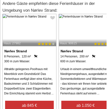
Andere Gäste empfehlen diese Ferienhäuser in der
Umgebung von Nørlev Strand:
Haus: 27982
Haus: 90615
Nørlev Strand
Nørlev Strand
8 Personen, 120 m²
14 Personen, 200 m²
300 m zum Wasser.
600 m zum Wasser.
Attraktiv gelegenes Poolhaus mit
Urlaub in einem umweltfreundlichen
Meerblick vom Grundstück! Das
Niedrigenergiehaus, ausgestattet mit
Ferienhaus verfügt über eine Küche,
Sonnenkollektoren und Wärmepum
Badezimmer und 3 Schlafzimmer mit
- das können wir Ihnen hier anbieten
Doppelbett bzw. zwei Etagenbetten.
Das geräumige, gut ausgestattete
Die Einrichtung stammt vom Herbst ...
Ferienhaus steht auf einem ...
ab 845 €
ab 1.050 €