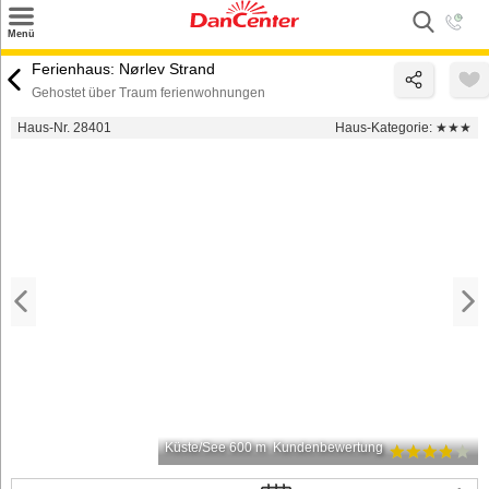
×
Menü
Suchen
Ferienhaus: Nørlev Strand
Gehostet über Traum ferienwohnungen
Urlaubsziele
Haus-Nr. 28401
Haus-Kategorie:
★★★
Weitere Urlaubsziele
Angebote
Inspiration
Kontakt
Gut zu wissen
Login
Küste/See 600 m
Kundenbewertung