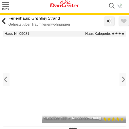
×
Menü
Suchen
Ferienhaus: Grønhøj Strand
Gehostet über Traum ferienwohnungen
Urlaubsziele
Haus-Nr. 09081
Haus-Kategorie:
★★★★
Weitere Urlaubsziele
Angebote
Inspiration
Kontakt
Gut zu wissen
Login
Küste/See 500 m
Kundenbewertung