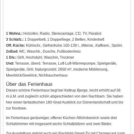
1 Wohnz.:
Holzofen, Radio, Stereoanlage, CD, TV, Parabol
3 Schlafz.:
1 Doppelbett, 1 Doppelliege, 2 Betten, Kinderbett
Off. Küche:
Kühlschr., Gefriertruhe 100-139 l., Mikrow., Kaffeem., Spülm.
2xBad:
WC, Waschb., Dusche, Fußbodenheiz.
1 Div.:
Grill, Hochstuhl, Waschm, Trockner
Und:
Terrasse, überd. Terrasse, Luft-Luft-Wärmepumpe, Spielgeräte,
Spielgeräte, Grill, Naturgrundst. 2600 m², moderne Möblierung,
Meerblick/Seeblick, Nichtraucherhaus
Über das Ferienhaus
Dieses schöne Ferienhaus liegt bei Kettrup Bjerge, leicht erhöht auf 38
m.ü.M. und zugleich schön abgeschieden von den Nachbarn. Sie haben
hier einen fantastischen 180-Grad Ausblick zur Dünenlandschaft und bis
zur Nordsee.
Im Ferienhaus geräumiger, offener Küchen-/Wohnbereich sowie drei
Schlafzimmer mit insgesamt sechs Schlafplätzen und zwei Bäder.
Zur Ausstattung gehört auch ein Flachbild-Smart-TV mit Chromecast zurm