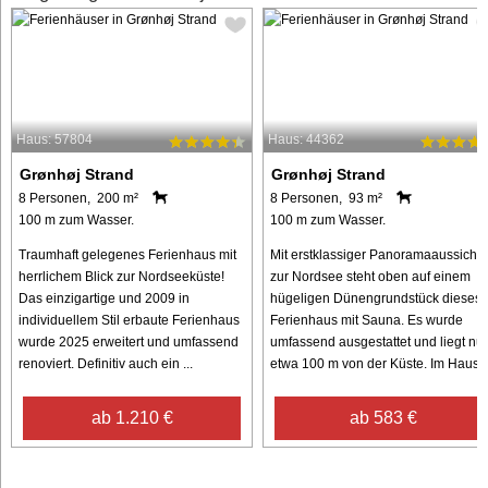
Haus: 57804
Haus: 44362
Grønhøj Strand
Grønhøj Strand
8 Personen, 200 m²
8 Personen, 93 m²
100 m zum Wasser.
100 m zum Wasser.
Traumhaft gelegenes Ferienhaus mit
Mit erstklassiger Panoramaaussicht
herrlichem Blick zur Nordseeküste!
zur Nordsee steht oben auf einem
Das einzigartige und 2009 in
hügeligen Dünengrundstück dieses
individuellem Stil erbaute Ferienhaus
Ferienhaus mit Sauna. Es wurde
wurde 2025 erweitert und umfassend
umfassend ausgestattet und liegt nur
renoviert. Definitiv auch ein ...
etwa 100 m von der Küste. Im Haus ..
ab 1.210 €
ab 583 €