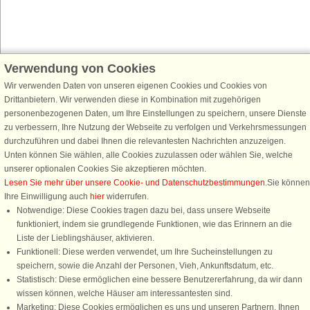
Verwendung von Cookies
Schließen Sie sich 100.000 Ferienhaus-Fans an
Wir verwenden Daten von unseren eigenen Cookies und Cookies von
Erhalten Sie einen
Willkommensgutschein von 25 €
für Ihren nächsten
Drittanbietern. Wir verwenden diese in Kombination mit zugehörigen
Ferienhausurlaub - melden Sie sich einfach für den DanCenter Newsletter
personenbezogenen Daten, um Ihre Einstellungen zu speichern, unsere Dienste
an. Verpassen Sie nie wieder exklusive Angebote, Gewinnspiele und
zu verbessern, Ihre Nutzung der Webseite zu verfolgen und Verkehrsmessungen
Urlaubstipps!
durchzuführen und dabei Ihnen die relevantesten Nachrichten anzuzeigen.
Unten können Sie wählen, alle Cookies zuzulassen oder wählen Sie, welche
unserer optionalen Cookies Sie akzeptieren möchten.
Lesen Sie mehr über unsere Cookie- und Datenschutzbestimmungen
.Sie können
Ihre Einwilligung auch
hier
widerrufen.
Newsletter abonnieren
Notwendige: Diese Cookies tragen dazu bei, dass unsere Webseite
funktioniert, indem sie grundlegende Funktionen, wie das Erinnern an die
Liste der Lieblingshäuser, aktivieren.
Funktionell: Diese werden verwendet, um Ihre Sucheinstellungen zu
speichern, sowie die Anzahl der Personen, Vieh, Ankunftsdatum, etc.
Folgen Sie uns:
Statistisch: Diese ermöglichen eine bessere Benutzererfahrung, da wir dann
Rufen Sie an, um zu buchen
wissen können, welche Häuser am interessantesten sind.
DanCenter Kundenbewertung
Marketing: Diese Cookies ermöglichen es uns und unseren Partnern, Ihnen