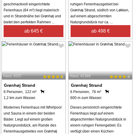
geschmackvoll eingerichtete
ruhigen Ferienhausgebiet bei
Ferienhaus (84 m²) liegt malerisch
Grønhøj Strand, südlich von Løkken,
und in Strandnähe bei Grønhøj und
auf einem abgeschirmten
bietet den perfekten Rahmen ...
Naturgrundstück nur ca. ...
ab 645 €
ab 498 €
Haus: 9337
Haus: 42369
Grønhøj Strand
Grønhøj Strand
6 Personen, 122 m²
6 Personen, 76 m²
1,2 km zum Wasser.
600 m zum Wasser.
Modernes Ferienhaus mit Whirlpool
Dieses persönlich eingerichtete
und Sauna in einem der beiden
Ferienhaus liegt auf einem
Bäder. Liegt auf einem großen
abgeschirmten Naturgrundstück in
Naturgrundstück, am Rande des
einem ruhigen Feriengebiet. Es
Ferienhausgebietes von Grønhøj
verfügt über einen Küchen-