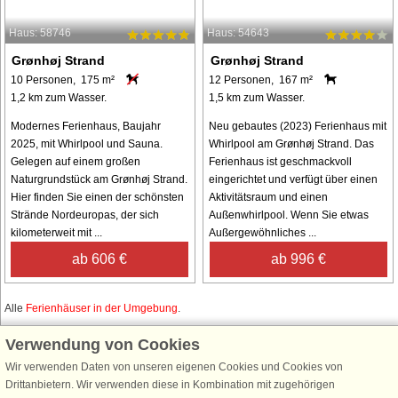
Haus: 58746
Haus: 54643
Grønhøj Strand
Grønhøj Strand
10 Personen, 175 m²
12 Personen, 167 m²
1,2 km zum Wasser.
1,5 km zum Wasser.
Modernes Ferienhaus, Baujahr
Neu gebautes (2023) Ferienhaus mit
2025, mit Whirlpool und Sauna.
Whirlpool am Grønhøj Strand. Das
Gelegen auf einem großen
Ferienhaus ist geschmackvoll
Naturgrundstück am Grønhøj Strand.
eingerichtet und verfügt über einen
Hier finden Sie einen der schönsten
Aktivitätsraum und einen
Strände Nordeuropas, der sich
Außenwhirlpool. Wenn Sie etwas
kilometerweit mit ...
Außergewöhnliches ...
ab 606 €
ab 996 €
Alle
Ferienhäuser in der Umgebung
.
Verwendung von Cookies
Wir verwenden Daten von unseren eigenen Cookies und Cookies von
Schließen Sie sich 100.000 Ferienhaus-Fans an
Drittanbietern. Wir verwenden diese in Kombination mit zugehörigen