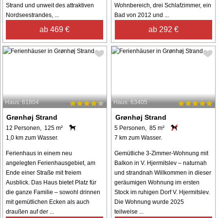
Strand und unweit des attraktiven
Wohnbereich, drei Schlafzimmer, ein
Nordseestrandes, ...
Bad von 2012 und ...
ab 469 €
ab 292 €
Haus: 61804
Haus: 63405
Grønhøj Strand
Grønhøj Strand
12 Personen, 125 m²
5 Personen, 85 m²
1,0 km zum Wasser.
7 km zum Wasser.
Ferienhaus in einem neu
Gemütliche 3-Zimmer-Wohnung mit
angelegten Ferienhausgebiet, am
Balkon in V. Hjermitslev – naturnah
Ende einer Straße mit freiem
und strandnah Willkommen in dieser
Ausblick. Das Haus bietet Platz für
geräumigen Wohnung im ersten
die ganze Familie – sowohl drinnen
Stock im ruhigen Dorf V. Hjermitslev.
mit gemütlichen Ecken als auch
Die Wohnung wurde 2025
draußen auf der ...
teilweise ...