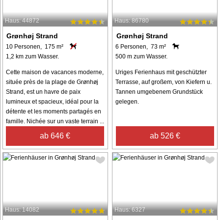
Haus: 44872
Haus: 86780
Grønhøj Strand
Grønhøj Strand
10 Personen, 175 m²
6 Personen, 73 m²
1,2 km zum Wasser.
500 m zum Wasser.
Cette maison de vacances moderne,
Uriges Ferienhaus mit geschützter
située près de la plage de Grønhøj
Terrasse, auf großem, von Kiefern u.
Strand, est un havre de paix
Tannen umgebenem Grundstück
lumineux et spacieux, idéal pour la
gelegen.
détente et les moments partagés en
famille. Nichée sur un vaste terrain ...
ab 646 €
ab 526 €
Haus: 14082
Haus: 6327