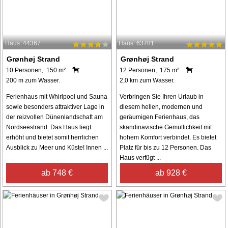
Haus: 44367
Haus: 63781
Grønhøj Strand
Grønhøj Strand
10 Personen, 150 m²
12 Personen, 175 m²
200 m zum Wasser.
2,0 km zum Wasser.
Ferienhaus mit Whirlpool und Sauna
Verbringen Sie Ihren Urlaub in
sowie besonders attraktiver Lage in
diesem hellen, modernen und
der reizvollen Dünenlandschaft am
geräumigen Ferienhaus, das
Nordseestrand. Das Haus liegt
skandinavische Gemütlichkeit mit
erhöht und bietet somit herrlichen
hohem Komfort verbindet. Es bietet
Ausblick zu Meer und Küste! Innen ...
Platz für bis zu 12 Personen. Das
Haus verfügt ...
ab 748 €
ab 928 €