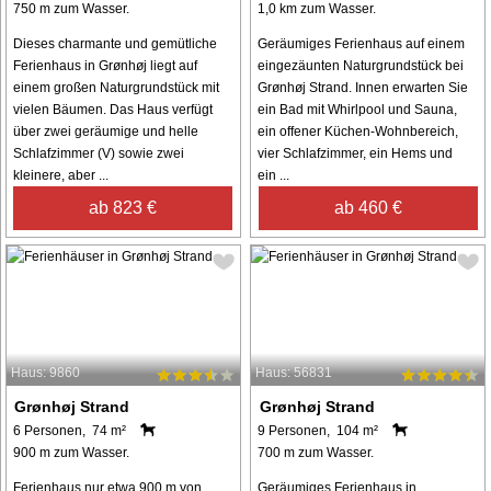
750 m zum Wasser.
1,0 km zum Wasser.
Dieses charmante und gemütliche
Geräumiges Ferienhaus auf einem
Ferienhaus in Grønhøj liegt auf
eingezäunten Naturgrundstück bei
einem großen Naturgrundstück mit
Grønhøj Strand. Innen erwarten Sie
vielen Bäumen. Das Haus verfügt
ein Bad mit Whirlpool und Sauna,
über zwei geräumige und helle
ein offener Küchen-Wohnbereich,
Schlafzimmer (V) sowie zwei
vier Schlafzimmer, ein Hems und
kleinere, aber ...
ein ...
ab 823 €
ab 460 €
Haus: 9860
Haus: 56831
Grønhøj Strand
Grønhøj Strand
6 Personen, 74 m²
9 Personen, 104 m²
900 m zum Wasser.
700 m zum Wasser.
Ferienhaus nur etwa 900 m von
Geräumiges Ferienhaus in