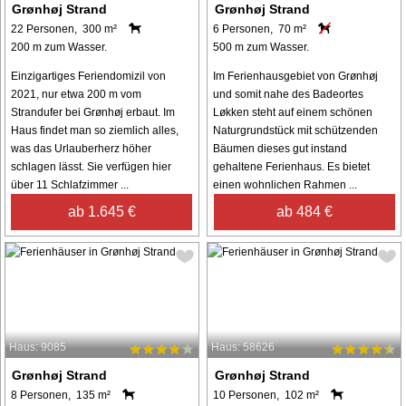
Grønhøj Strand
Grønhøj Strand
22 Personen, 300 m²
6 Personen, 70 m²
200 m zum Wasser.
500 m zum Wasser.
Einzigartiges Feriendomizil von
Im Ferienhausgebiet von Grønhøj
2021, nur etwa 200 m vom
und somit nahe des Badeortes
Strandufer bei Grønhøj erbaut. Im
Løkken steht auf einem schönen
Haus findet man so ziemlich alles,
Naturgrundstück mit schützenden
was das Urlauberherz höher
Bäumen dieses gut instand
schlagen lässt. Sie verfügen hier
gehaltene Ferienhaus. Es bietet
über 11 Schlafzimmer ...
einen wohnlichen Rahmen ...
ab 1.645 €
ab 484 €
Haus: 9085
Haus: 58626
Grønhøj Strand
Grønhøj Strand
8 Personen, 135 m²
10 Personen, 102 m²