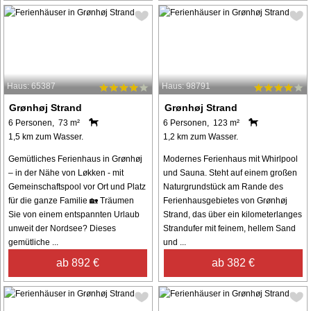
Haus: 65387
Haus: 98791
Grønhøj Strand
Grønhøj Strand
6 Personen, 73 m²
6 Personen, 123 m²
1,5 km zum Wasser.
1,2 km zum Wasser.
Gemütliches Ferienhaus in Grønhøj
Modernes Ferienhaus mit Whirlpool
– in der Nähe von Løkken - mit
und Sauna. Steht auf einem großen
Gemeinschaftspool vor Ort und Platz
Naturgrundstück am Rande des
für die ganze Familie 🏡 Träumen
Ferienhausgebietes von Grønhøj
Sie von einem entspannten Urlaub
Strand, das über ein kilometerlanges
unweit der Nordsee? Dieses
Strandufer mit feinem, hellem Sand
gemütliche ...
und ...
ab 892 €
ab 382 €