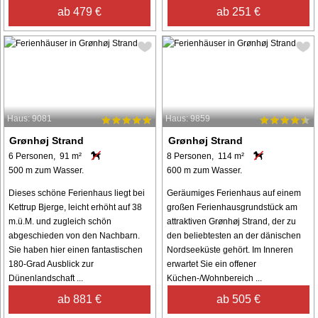
ab 479 €
ab 251 €
Haus: 9081
Haus: 9859
Grønhøj Strand
Grønhøj Strand
6 Personen, 91 m²
8 Personen, 114 m²
500 m zum Wasser.
600 m zum Wasser.
Dieses schöne Ferienhaus liegt bei
Geräumiges Ferienhaus auf einem
Kettrup Bjerge, leicht erhöht auf 38
großen Ferienhausgrundstück am
m.ü.M. und zugleich schön
attraktiven Grønhøj Strand, der zu
abgeschieden von den Nachbarn.
den beliebtesten an der dänischen
Sie haben hier einen fantastischen
Nordseeküste gehört. Im Inneren
180-Grad Ausblick zur
erwartet Sie ein offener
Dünenlandschaft ...
Küchen-/Wohnbereich ...
ab 881 €
ab 505 €