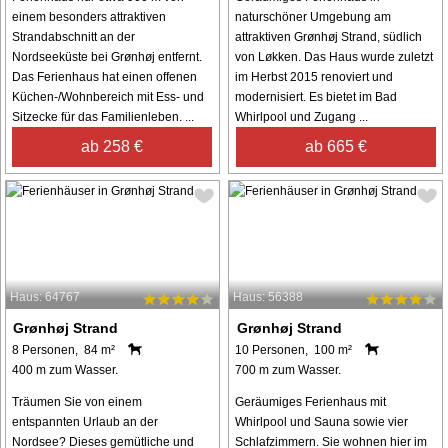
einem besonders attraktiven
naturschöner Umgebung am
Strandabschnitt an der
attraktiven Grønhøj Strand, südlich
Nordseeküste bei Grønhøj entfernt.
von Løkken. Das Haus wurde zuletzt
Das Ferienhaus hat einen offenen
im Herbst 2015 renoviert und
Küchen-/Wohnbereich mit Ess- und
modernisiert. Es bietet im Bad
Sitzecke für das Familienleben. ...
Whirlpool und Zugang ...
ab 258 €
ab 665 €
Haus: 64767
Haus: 56388
Grønhøj Strand
Grønhøj Strand
8 Personen, 84 m²
10 Personen, 100 m²
400 m zum Wasser.
700 m zum Wasser.
Träumen Sie von einem
Geräumiges Ferienhaus mit
entspannten Urlaub an der
Whirlpool und Sauna sowie vier
Nordsee? Dieses gemütliche und
Schlafzimmern. Sie wohnen hier im