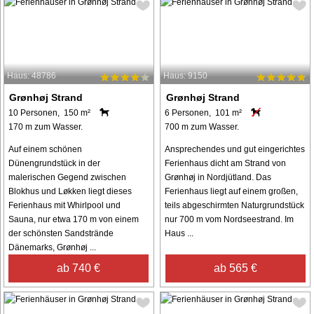
Haus: 48786
Haus: 9150
Grønhøj Strand
Grønhøj Strand
10 Personen, 150 m²
6 Personen, 101 m²
170 m zum Wasser.
700 m zum Wasser.
Auf einem schönen
Ansprechendes und gut eingerichtes
Dünengrundstück in der
Ferienhaus dicht am Strand von
malerischen Gegend zwischen
Grønhøj in Nordjütland. Das
Blokhus und Løkken liegt dieses
Ferienhaus liegt auf einem großen,
Ferienhaus mit Whirlpool und
teils abgeschirmten Naturgrundstück
Sauna, nur etwa 170 m von einem
nur 700 m vom Nordseestrand. Im
der schönsten Sandstrände
Haus ...
Dänemarks, Grønhøj ...
ab 740 €
ab 565 €