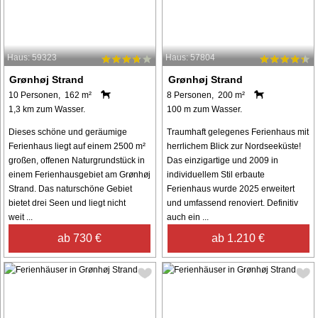
Haus: 59323
Haus: 57804
Grønhøj Strand
Grønhøj Strand
10 Personen, 162 m²
8 Personen, 200 m²
1,3 km zum Wasser.
100 m zum Wasser.
Dieses schöne und geräumige
Traumhaft gelegenes Ferienhaus mit
Ferienhaus liegt auf einem 2500 m²
herrlichem Blick zur Nordseeküste!
großen, offenen Naturgrundstück in
Das einzigartige und 2009 in
einem Ferienhausgebiet am Grønhøj
individuellem Stil erbaute
Strand. Das naturschöne Gebiet
Ferienhaus wurde 2025 erweitert
bietet drei Seen und liegt nicht
und umfassend renoviert. Definitiv
weit ...
auch ein ...
ab 730 €
ab 1.210 €