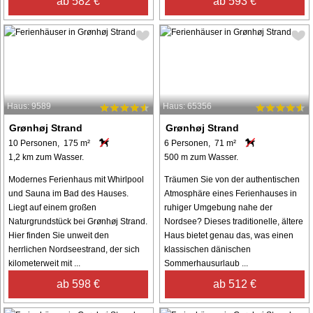
ab 582 €
ab 593 €
Haus: 9589
Haus: 65356
Grønhøj Strand
Grønhøj Strand
10 Personen, 175 m²
6 Personen, 71 m²
1,2 km zum Wasser.
500 m zum Wasser.
Modernes Ferienhaus mit Whirlpool
Träumen Sie von der authentischen
und Sauna im Bad des Hauses.
Atmosphäre eines Ferienhauses in
Liegt auf einem großen
ruhiger Umgebung nahe der
Naturgrundstück bei Grønhøj Strand.
Nordsee? Dieses traditionelle, ältere
Hier finden Sie unweit den
Haus bietet genau das, was einen
herrlichen Nordseestrand, der sich
klassischen dänischen
kilometerweit mit ...
Sommerhausurlaub ...
ab 598 €
ab 512 €