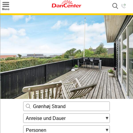
×
Menü
Suchen
Urlaubsziele
Weitere Urlaubsziele
Angebote
Inspiration
Kontakt
Gut zu wissen
Login
Grønhøj Strand
Anreise und Dauer
Personen