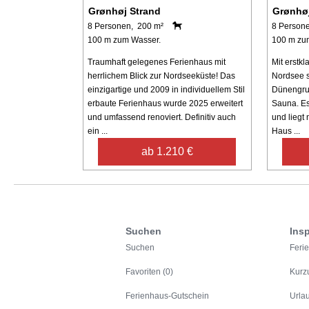
Grønhøj Strand
Grønhøj
8 Personen, 200 m²
8 Person
100 m zum Wasser.
100 m zu
Traumhaft gelegenes Ferienhaus mit
Mit erstk
herrlichem Blick zur Nordseeküste! Das
Nordsee s
einzigartige und 2009 in individuellem Stil
Dünengrun
erbaute Ferienhaus wurde 2025 erweitert
Sauna. Es
und umfassend renoviert. Definitiv auch
und liegt
ein ...
Haus ...
ab 1.210 €
Suchen
Insp
Suchen
Feri
Favoriten (0)
Kurz
Ferienhaus-Gutschein
Urla