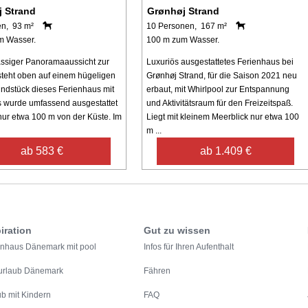
 Strand
Grønhøj Strand
en, 93 m²
10 Personen, 167 m²
m Wasser.
100 m zum Wasser.
lassiger Panoramaaussicht zur
Luxuriös ausgestattetes Ferienhaus bei
teht oben auf einem hügeligen
Grønhøj Strand, für die Saison 2021 neu
dstück dieses Ferienhaus mit
erbaut, mit Whirlpool zur Entspannung
 wurde umfassend ausgestattet
und Aktivitätsraum für den Freizeitspaß.
 nur etwa 100 m von der Küste. Im
Liegt mit kleinem Meerblick nur etwa 100
m ...
ab 583 €
ab 1.409 €
iration
Gut zu wissen
enhaus Dänemark mit pool
Infos für Ihren Aufenthalt
urlaub Dänemark
Fähren
ub mit Kindern
FAQ