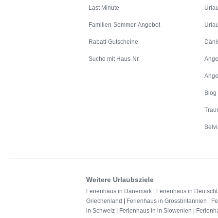
Last Minute
Urla
Familien-Sommer-Angebot
Urla
Rabatt-Gutscheine
Däni
Suche mit Haus-Nr.
Ange
Ange
Blog
Trau
Belvi
Weitere Urlaubsziele
Ferienhaus in Dänemark
|
Ferienhaus in Deutsch
Griechenland
|
Ferienhaus in Grossbritannien
|
Fe
in Schweiz
|
Ferienhaus in in Slowenien
|
Ferienh