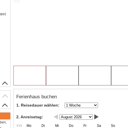
mpe)
Ferienhaus buchen
1. Reisedauer wählen:
2. Anreisetag:
aben,
KW
Mo
Di
Mi
Do
Fr
Sa
So