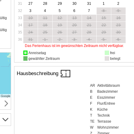
e
31
27
28
29
30
31
1
2
32
3
4
5
6
7
8
9
33
10
11
12
13
14
15
16
ültig
34
17
18
19
20
21
22
23
ültig
35
24
25
26
27
28
29
30
36
31
1
2
3
4
5
6
Das Ferienhaus ist im gewünschten Zeitraum nicht verfügbar.
Anreisetag
frei
gewählter Zeitraum
belegt
Hausbeschreibung
AR
Aktivitätsraum
B
Badezimmer
E
Esszimmer
F
Flur/Entree
K
Küche
T
Technik
TE
Terrasse
W
Wohnzimmer
Z
Zimmer