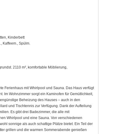
ten, Kinderbett
., Kaffeem., Spülm.
grundst. 2110 m², komfortable Möblierung,
tete Ferienhaus mit Whirlpool und Sauna. Das Haus verfügt
ht. Im Wohnzimmer sorgt ein Kaminofen für Gemütlichkeit,
ostengünstige Beheizung des Hauses – auch in den
illard und Tischtennis zur Verfügung. Dank der Aufteilung
lien. Es gibt drei Badezimmer, die alle mit
inen Whirlpool und eine Sauna. Von verschiedenen
hl sonnige als auch schattige Plätze bietet. Ein Teil der
etter grillen und die warmen Sommerabende genießen