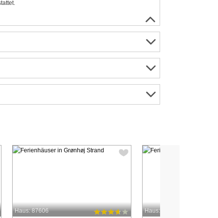
attet.
Haus: 87606
Haus: 48786