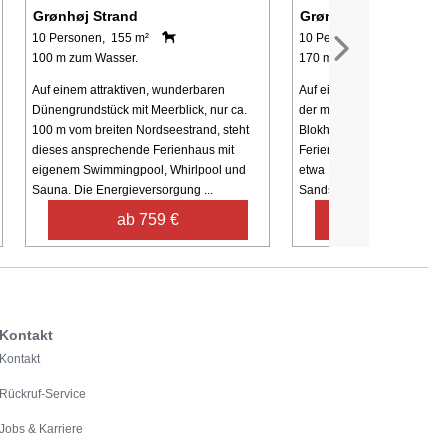
Grønhøj Strand
Grønhøj Strand
10 Personen, 155 m²
10 Personen, 150 m²
100 m zum Wasser.
170 m zum Wasser.
Auf einem attraktiven, wunderbaren
Auf einem schönen Düneng
Dünengrundstück mit Meerblick, nur ca.
der malerischen Gegend z
100 m vom breiten Nordseestrand, steht
Blokhus und Løkken liegt d
dieses ansprechende Ferienhaus mit
Ferienhaus mit Whirlpool u
eigenem Swimmingpool, Whirlpool und
etwa 170 m von einem der
Sauna. Die Energieversorgung ...
Sandstrände Dänemarks, Gr
ab 759 €
ab 740 €
Kontakt
Kontakt
Rückruf-Service
Jobs & Karriere