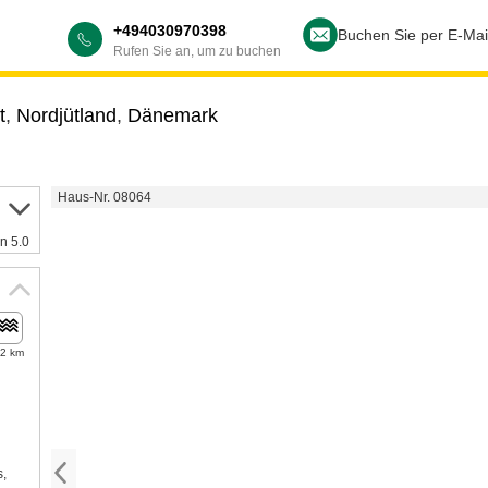
+494030970398
Buchen Sie per E-Mai
Rufen Sie an, um zu buchen
t
,
Nordjütland
,
Dänemark
Haus-Nr. 08064
n 5.0
,2 km
s,