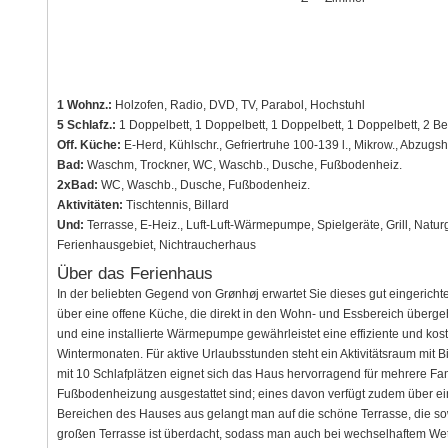
1 Wohnz.:
Holzofen, Radio, DVD, TV, Parabol, Hochstuhl
5 Schlafz.:
1 Doppelbett, 1 Doppelbett, 1 Doppelbett, 1 Doppelbett, 2 Bet
Off. Küche:
E-Herd, Kühlschr., Gefriertruhe 100-139 l., Mikrow., Abzugsh
Bad:
Waschm, Trockner, WC, Waschb., Dusche, Fußbodenheiz.
2xBad:
WC, Waschb., Dusche, Fußbodenheiz.
Aktivitäten:
Tischtennis, Billard
Und:
Terrasse, E-Heiz., Luft-Luft-Wärmepumpe, Spielgeräte, Grill, Natur
Ferienhausgebiet, Nichtraucherhaus
Über das Ferienhaus
In der beliebten Gegend von Grønhøj erwartet Sie dieses gut eingerich
über eine offene Küche, die direkt in den Wohn- und Essbereich überge
und eine installierte Wärmepumpe gewährleistet eine effiziente und k
Wintermonaten. Für aktive Urlaubsstunden steht ein Aktivitätsraum mit B
mit 10 Schlafplätzen eignet sich das Haus hervorragend für mehrere Fami
Fußbodenheizung ausgestattet sind; eines davon verfügt zudem über e
Bereichen des Hauses aus gelangt man auf die schöne Terrasse, die sowo
großen Terrasse ist überdacht, sodass man auch bei wechselhaftem W