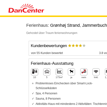
Ferienhaus:
Grønhøj Strand
,
Jammerbuch
Gehostet über Traum ferienwohnungen
Kundenbewertungen
von 55 Kunden bewertet
3.8 vo
Ferienhaus-Ausstattung
10
5
175m²
ja
nein
Inkl.
1
Problemloses Einchecken über Smart-Lock-
Schlüsselkästen
Spa, 4 Personen
Sauna, 8 Personen
Aktivitäts-Haus mit mindestens 2 Aktivitäten: Tischtenni