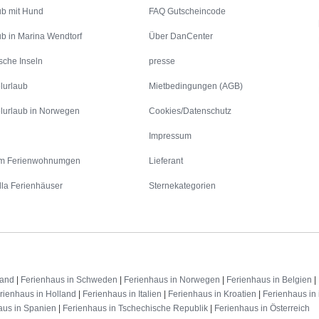
ub mit Hund
FAQ Gutscheincode
ub in Marina Wendtorf
Über DanCenter
sche Inseln
presse
lurlaub
Mietbedingungen (AGB)
lurlaub in Norwegen
Cookies/Datenschutz
Impressum
m Ferienwohnumgen
Lieferant
lla Ferienhäuser
Sternekategorien
land
|
Ferienhaus in Schweden
|
Ferienhaus in Norwegen
|
Ferienhaus in Belgien
|
rienhaus in Holland
|
Ferienhaus in Italien
|
Ferienhaus in Kroatien
|
Ferienhaus in 
aus in Spanien
|
Ferienhaus in Tschechische Republik
|
Ferienhaus in Österreich