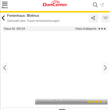
×
Menü
Suchen
Ferienhaus: Blokhus
Gehostet über Traum ferienwohnungen
Urlaubsziele
Haus-Nr. 09134
Haus-Kategorie:
★★★
Weitere Urlaubsziele
Angebote
Inspiration
Kontakt
Gut zu wissen
Login
Küste/See 2,5 km
Kundenbewertung