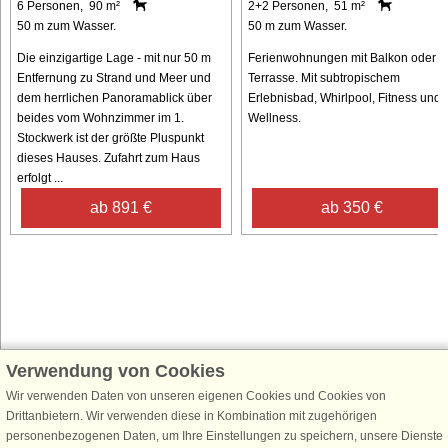
6 Personen, 90 m²
2+2 Personen, 51 m²
50 m zum Wasser.
50 m zum Wasser.
Die einzigartige Lage - mit nur 50 m
Ferienwohnungen mit Balkon oder
Entfernung zu Strand und Meer und
Terrasse. Mit subtropischem
dem herrlichen Panoramablick über
Erlebnisbad, Whirlpool, Fitness und
beides vom Wohnzimmer im 1.
Wellness.
Stockwerk ist der größte Pluspunkt
dieses Hauses. Zufahrt zum Haus
erfolgt ...
ab 891 €
ab 350 €
Verwendung von Cookies
Schließen Sie sich 100.000 Ferienhaus-Fans an
Wir verwenden Daten von unseren eigenen Cookies und Cookies von
Erhalten Sie einen
Willkommensgutschein von 25 €
für Ihren nächsten
Drittanbietern. Wir verwenden diese in Kombination mit zugehörigen
Ferienhausurlaub - melden Sie sich einfach für den DanCenter Newsletter
personenbezogenen Daten, um Ihre Einstellungen zu speichern, unsere Dienste