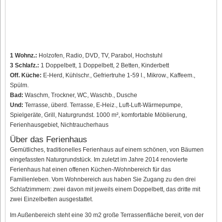
1 Wohnz.:
Holzofen, Radio, DVD, TV, Parabol, Hochstuhl
3 Schlafz.:
1 Doppelbett, 1 Doppelbett, 2 Betten, Kinderbett
Off. Küche:
E-Herd, Kühlschr., Gefriertruhe 1-59 l., Mikrow., Kaffeem.,
Spülm.
Bad:
Waschm, Trockner, WC, Waschb., Dusche
Und:
Terrasse, überd. Terrasse, E-Heiz., Luft-Luft-Wärmepumpe,
Spielgeräte, Grill, Naturgrundst. 1000 m², komfortable Möblierung,
Ferienhausgebiet, Nichtraucherhaus
Über das Ferienhaus
Gemütliches, traditionelles Ferienhaus auf einem schönen, von Bäumen
eingefassten Naturgrundstück. Im zuletzt im Jahre 2014 renovierte
Ferienhaus hat einen offenen Küchen-/Wohnbereich für das
Familienleben. Vom Wohnbereich aus haben Sie Zugang zu den drei
Schlafzimmern: zwei davon mit jeweils einem Doppelbett, das dritte mit
zwei Einzelbetten ausgestattet.
Im Außenbereich steht eine 30 m2 große Terrassenfläche bereit, von der