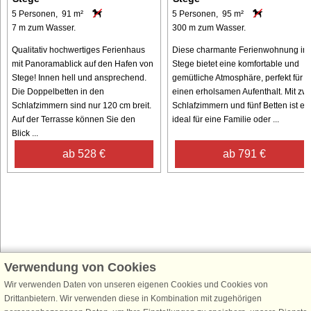
5 Personen, 91 m²
5 Personen, 95 m²
7 m zum Wasser.
300 m zum Wasser.
Qualitativ hochwertiges Ferienhaus
Diese charmante Ferienwohnung in
mit Panoramablick auf den Hafen von
Stege bietet eine komfortable und
Stege! Innen hell und ansprechend.
gemütliche Atmosphäre, perfekt für
Die Doppelbetten in den
einen erholsamen Aufenthalt. Mit zwe
Schlafzimmern sind nur 120 cm breit.
Schlafzimmern und fünf Betten ist es
Auf der Terrasse können Sie den
ideal für eine Familie oder ...
Blick ...
ab 528 €
ab 791 €
Verwendung von Cookies
Schließen Sie sich 100.000 Ferienhaus-Fans an
Wir verwenden Daten von unseren eigenen Cookies und Cookies von
Erhalten Sie einen
Willkommensgutschein von 25 €
für Ihren nächsten
Drittanbietern. Wir verwenden diese in Kombination mit zugehörigen
Ferienhausurlaub - melden Sie sich einfach für den DanCenter Newsletter