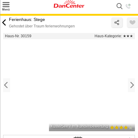
×
Menü
Suchen
Ferienhaus: Stege
Gehostet über Traum ferienwohnungen
Urlaubsziele
Haus-Nr. 30159
Haus-Kategorie:
★★★
Weitere Urlaubsziele
Angebote
Inspiration
Kontakt
Gut zu wissen
Login
Küste/See 7 m
Kundenbewertung