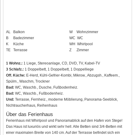
AL
Balkon
W
Wohnzimmer
B
Badezimmer
WC
WC
K
Küche
WH
Whirlpool
TE
Terrasse
Z
Zimmer
1 Wohnz.:
1 Liege, Stereoanlage, CD, DVD, TV, Kabel-TV
3 Schlafz.:
1 Doppelbett, 1 Doppelbett, 1 Doppelliege
Off. Küche:
E-Herd, Kühl-Gefrier-Kombi, Mikrow., Abzugsh., Kaffeem.,
Spülm., Waschm, Trockner
Bad:
WC, Waschb., Dusche, Fußbodenheiz.
Bad:
WC, Waschb., Fußbodenheiz.
Und:
Terrasse, Fernheiz., moderne Möblierung, Panorama-Seeblick,
Nichtraucherhaus, Reihenhaus
Über das Ferienhaus
Ferienhaus mit Whirlpool und Panoramablick auf den Hafen von Stege!
Das Haus ist luxuriös und wirkt sehr hell. Alle Betten sind 3/4-Betten mit
einer maximalen Breite von 140 cm. Auf der Terrasse befindet sich ein