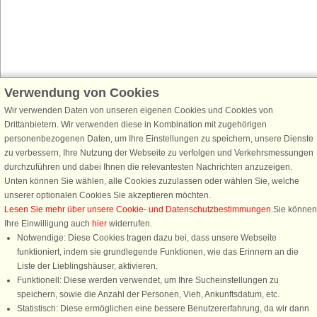
Verwendung von Cookies
Schließen Sie sich 100.000 Ferienhaus-Fans an
Wir verwenden Daten von unseren eigenen Cookies und Cookies von
Erhalten Sie einen
Willkommensgutschein von 25 €
für Ihren nächsten
Drittanbietern. Wir verwenden diese in Kombination mit zugehörigen
Ferienhausurlaub - melden Sie sich einfach für den DanCenter Newsletter
personenbezogenen Daten, um Ihre Einstellungen zu speichern, unsere Dienste
an. Verpassen Sie nie wieder exklusive Angebote, Gewinnspiele und
zu verbessern, Ihre Nutzung der Webseite zu verfolgen und Verkehrsmessungen
Urlaubstipps!
durchzuführen und dabei Ihnen die relevantesten Nachrichten anzuzeigen.
Unten können Sie wählen, alle Cookies zuzulassen oder wählen Sie, welche
unserer optionalen Cookies Sie akzeptieren möchten.
Lesen Sie mehr über unsere Cookie- und Datenschutzbestimmungen
.Sie können
Ihre Einwilligung auch
hier
widerrufen.
Newsletter abonnieren
Notwendige: Diese Cookies tragen dazu bei, dass unsere Webseite
funktioniert, indem sie grundlegende Funktionen, wie das Erinnern an die
Liste der Lieblingshäuser, aktivieren.
Funktionell: Diese werden verwendet, um Ihre Sucheinstellungen zu
speichern, sowie die Anzahl der Personen, Vieh, Ankunftsdatum, etc.
Folgen Sie uns:
Statistisch: Diese ermöglichen eine bessere Benutzererfahrung, da wir dann
Rufen Sie an, um zu buchen