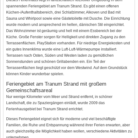
spannenden Feriengebiet am Tranum Strand. Es gibt einen offenen
Küchen-/Aufenthaltsbereich, drei Schlafzimmer, Alkoven und Bad mit
Sauna und Whirlpool sowie eine Gästetoilette mit Dusche. Die Einrichtung
wurde modern und ansprechend im hellen, dänischen Stil eingerichtet.
Das Wohnzimmer ist geräumig und hell mit einem Essbereich bei der
Küche. Große Fenster sorgen für Helligkeit und direkten Zugang zu den
Terrassenflächen. PlayStation vorhanden. Für niedrige Energiekosten und
ein gutes Innenklima wurde eine Luft-Luft-Wärmepumpe installiert.
Terrassen nach Osten, Süden und Westen laden zu gemütlichen
Sonnenstunden und schönen Grillabenden ein. Ein Teil der
Terrassenflächen liegt geschützt vor dem Westwind. Auf dem Grundstück
können Kinder wunderbar spielen.
Feriengebiet am Tranum Strand mit großem
Gemeinschaftsareal
Nur wenige Kilometer vom Meer und Strand entfernt, in schöner
Landschaft, die zu Spaziergängen einlädt, wurde 2009 das
Ferienhausgebiet bei Tranum Strand errichtet.
Dieses Feriengebiet eignet sich für moderne und viel beschäftigte
Familien, die Ruhe und Entspannung während ihrer Ferien erwarten, aber
auch gleichzeitig die Möglichkeit haben wollen, verschiedene Aktivitäten zu
unternehmen.