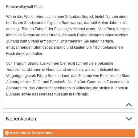
Beachvolleyball-Platz
Wenn das Wetter eher nach einem Strandausflug ist, bietet Tranum einen
herrlichen Sandstrand mit gutem Badewasser, das seit vielen Jahren mit
der sog. "Blauen Fahne" der EU ausgezeichnet wurde. Vom Parkplatz aus
führt eine Rampe an den Strand, die auch Rollstuhlfahrern einen leichten
Zugang zum Strand ermöglicht. Unternehmen Sie einen herrlich,
entspannenden Strandspaziergang und kaufen Sie frisch gefangenen
Fisch direkt am Kutter.
Von Tranum Strand aus können Sie recht schnell viele bekannte
Touristenattraktionen in Nordjütland erreichen, wie zum Beispiel den
Vergnügungspark Fårup Sommerland, das Zentrum von Blokhus, die Stadt
Aalborg mit der Café- und Barstraße Jomfru Ane Gade, dem Zoo und dem
Aalborgturm, das Windsurfingeldorado in Klitmøller, die steilen Klippen in
Bulbjerg sowie das Nordseemuseum in Hirtshals.
Nebenkosten
Kostenfreie Stornierung