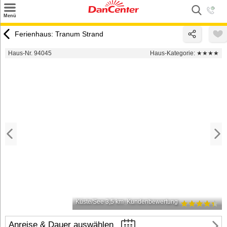
×
Menü
Suchen
Ferienhaus: Tranum Strand
Urlaubsziele
Haus-Nr. 94045
Haus-Kategorie:
★★★★
Weitere Urlaubsziele
Angebote
Inspiration
Kontakt
Gut zu wissen
Login
Küste/See 3,5 km
Kundenbewertung
Anreise & Dauer auswählen