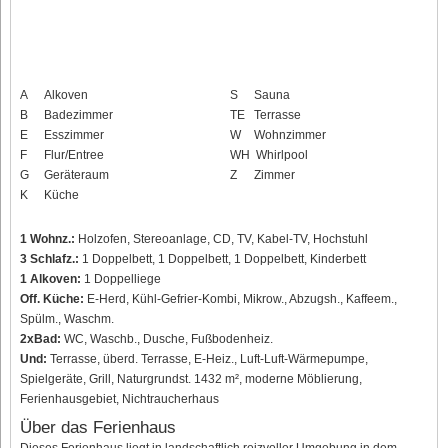
A
Alkoven
S
Sauna
B
Badezimmer
TE
Terrasse
E
Esszimmer
W
Wohnzimmer
F
Flur/Entree
WH
Whirlpool
G
Geräteraum
Z
Zimmer
K
Küche
1 Wohnz.:
Holzofen, Stereoanlage, CD, TV, Kabel-TV, Hochstuhl
3 Schlafz.:
1 Doppelbett, 1 Doppelbett, 1 Doppelbett, Kinderbett
1 Alkoven:
1 Doppelliege
Off. Küche:
E-Herd, Kühl-Gefrier-Kombi, Mikrow., Abzugsh., Kaffeem.,
Spülm., Waschm.
2xBad:
WC, Waschb., Dusche, Fußbodenheiz.
Und:
Terrasse, überd. Terrasse, E-Heiz., Luft-Luft-Wärmepumpe,
Spielgeräte, Grill, Naturgrundst. 1432 m², moderne Möblierung,
Ferienhausgebiet, Nichtraucherhaus
Über das Ferienhaus
Dieses Ferienhaus liegt in landschaftlich reizvoller Umgebung in dem